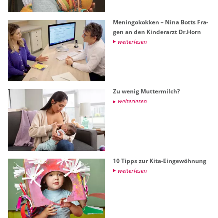
Me­nin­go­kok­ken – Nina Botts Fra­
gen an den Kin­der­arzt Dr.​Horn
wei­ter­le­sen
Zu wenig Mut­ter­milch?
wei­ter­le­sen
10 Tipps zur Kita-Ein­ge­wöh­nung
wei­ter­le­sen