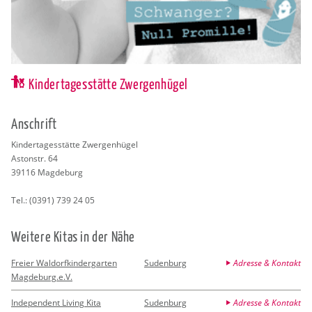
Kindertagesstätte Zwergenhügel
An­schrift
Kin­der­ta­ges­stät­te Zwer­gen­hü­gel
As­ton­str. 64
39116
Mag­de­burg
Tel.:
(0391) 739 24 05
Wei­te­re Kitas in der Nähe
Freier Waldorfkindergarten
Sudenburg
Adresse & Kontakt
Magdeburg.e.V.
Independent Living Kita
Sudenburg
Adresse & Kontakt