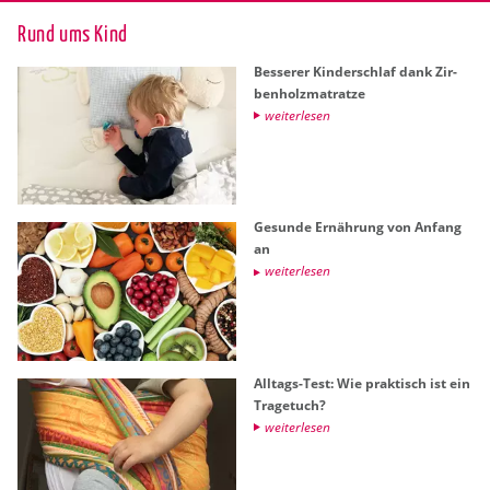
Rund ums Kind
Bes­se­rer Kin­der­schlaf dank Zir­
ben­holz­ma­trat­ze
wei­ter­le­sen
Ge­sun­de Er­näh­rung von An­fang
an
wei­ter­le­sen
All­tags-Test: Wie prak­tisch ist ein
Tra­ge­tuch?
wei­ter­le­sen