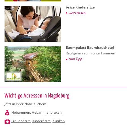
i-size Kin­der­sit­ze
wei­ter­le­sen
Baum­pa­last Baum­haus­ho­tel
Rauf­ge­hen zum run­ter­kom­men
zum Tipp
Wichtige Adressen in Magdeburg
Jetzt in Ihrer Nähe suchen:
Hebammen
,
Hebammenpraxen
Frauenärzte
,
Kinderärzte
,
Kliniken