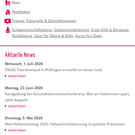
Kitas
Apotheken
Freizeit
,
Fotografie & Dienstleistungen
Schwangerschaftskurse
,
Geburtsvorbereitung
,
Erste Hilfe & Beratung
,
Rückbildung
,
Sport für Mama & Baby
,
Kurse fürs Baby
Ak­tu­el­le News
Mitt­woch, 1. Juli 2026
ENGEL Fa­brik­ver­kauf in Pful­lin­gen er­strahlt im neuen Look
wei­ter­le­sen
Mon­tag, 22. Juni 2026
Kund­ge­bung bei Ge­sund­heits­mi­nis­ter­kon­fe­renz: Wer an Heb­am­men spart,
zahlt dop­pelt!
wei­ter­le­sen
Diens­tag, 5. Mai 2026
Welt-Heb­am­men­tag 2026: Heb­am­men­be­treu­ung ist ge­leb­te Prä­ven­ti­on
wei­ter­le­sen