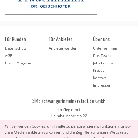
Für Kunden
Für Anbieter
Über uns
Datenschutz
Anbieter werden
Unternehmen
AGB
Das Team
Unser Magazin
Jobs bei uns
Presse
Kontakt
Impressum
SIMS schwangerinmeinerstadt.de GmbH
Im Zieglerhof
Haimhausenerstr. 22
85386 Deutenhausen bei München
Wir ver­wen­den Coo­kies, um In­hal­te zu per­so­na­li­sie­ren, Funk­tio­nen für so­
info@schwangerinmeinerstadt.de
zia­le Me­di­en an­bie­ten zu kön­nen und die Zu­grif­fe auf un­se­re Web­site zu