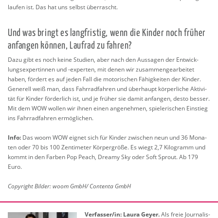
lau­fen ist. Das hat uns selbst über­rascht.
Und was bringt es lang­fris­tig, wenn die Kin­der noch frü­her
an­fan­gen kön­nen, Lauf­rad zu fah­ren?
Dazu gibt es noch keine Stu­di­en, aber nach den Aus­sa­gen der Ent­wick­
lungs­ex­per­tin­nen und -ex­per­ten, mit denen wir zu­sam­men­ge­ar­bei­tet
haben, för­dert es auf jeden Fall die mo­to­ri­schen Fä­hig­kei­ten der Kin­der.
Ge­ne­rell weiß man, dass Fahr­rad­fah­ren und über­haupt kör­per­li­che Ak­ti­vi­
tät für Kin­der för­der­lich ist, und je frü­her sie damit an­fan­gen, desto bes­ser.
Mit dem WOW wol­len wir ihnen einen an­ge­neh­men, spie­le­ri­schen Ein­stieg
ins Fahr­rad­fah­ren er­mög­li­chen.
Info:
Das woom WOW eig­net sich für Kin­der zwi­schen neun und 36 Mo­na­
ten oder 70 bis 100 Zen­ti­me­ter Kör­per­grö­ße. Es wiegt 2,7 Ki­lo­gramm und
kommt in den Far­ben Pop Peach, Drea­my Sky oder Soft Sp­rout. Ab 179
Euro.
Co­py­right Bil­der: woom GmbH/ Con­ten­ta GmbH
Ver­fas­ser/in:
Laura Geyer.
Als freie Jour­na­lis­