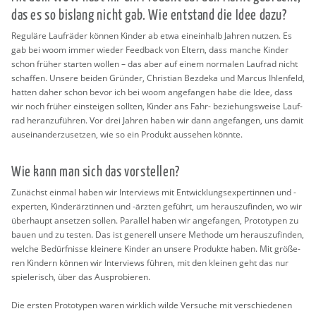
das es so bis­lang nicht gab. Wie ent­stand die Idee dazu?
Re­gu­lä­re Lauf­rä­der kön­nen Kin­der ab etwa ein­ein­halb Jah­ren nut­zen. Es
gab bei woom immer wie­der Feed­back von El­tern, dass man­che Kin­der
schon frü­her star­ten wol­len – das aber auf einem nor­ma­len Lauf­rad nicht
schaf­fen. Un­se­re bei­den Grün­der, Chris­ti­an Bez­de­ka und Mar­cus Ih­len­feld,
hat­ten daher schon bevor ich bei woom an­ge­fan­gen habe die Idee, dass
wir noch frü­her ein­stei­gen soll­ten, Kin­der ans Fahr- be­zie­hungs­wei­se Lauf­
rad her­an­zu­füh­ren. Vor drei Jah­ren haben wir dann an­ge­fan­gen, uns damit
aus­ein­an­der­zu­set­zen, wie so ein Pro­dukt aus­se­hen könn­te.
Wie kann man sich das vor­stel­len?
Zu­nächst ein­mal haben wir In­ter­views mit Ent­wick­lungs­ex­per­tin­nen und -
ex­per­ten, Kin­der­ärz­tin­nen und -ärz­ten ge­führt, um her­aus­zu­fin­den, wo wir
über­haupt an­set­zen sol­len. Par­al­lel haben wir an­ge­fan­gen, Pro­to­ty­pen zu
bauen und zu tes­ten. Das ist ge­ne­rell un­se­re Me­tho­de um her­aus­zu­fin­den,
wel­che Be­dürf­nis­se klei­ne­re Kin­der an un­se­re Pro­duk­te haben. Mit grö­ße­
ren Kin­dern kön­nen wir In­ter­views füh­ren, mit den klei­nen geht das nur
spie­le­risch, über das Aus­pro­bie­ren.
Die ers­ten Pro­to­ty­pen waren wirk­lich wilde Ver­su­che mit ver­schie­de­nen