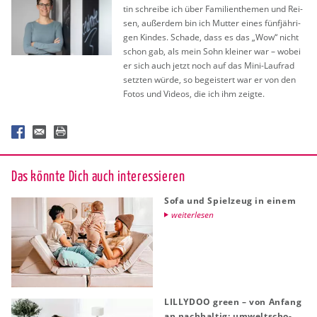
tin schrei­be ich über Fa­mi­li­en­the­men und Rei­
sen, au­ßer­dem bin ich Mut­ter eines fünf­jäh­ri­
gen Kin­des. Scha­de, dass es das „Wow“ nicht
schon gab, als mein Sohn klei­ner war – wobei
er sich auch jetzt noch auf das Mini-Lauf­rad
setz­ten würde, so be­geis­tert war er von den
Fotos und Vi­de­os, die ich ihm zeig­te.
Das könn­te Dich auch in­ter­es­sie­ren
Sofa und Spiel­zeug in einem
wei­ter­le­sen
LIL­LY­DOO green – von An­fang
an nach­hal­tig: um­welt­scho­