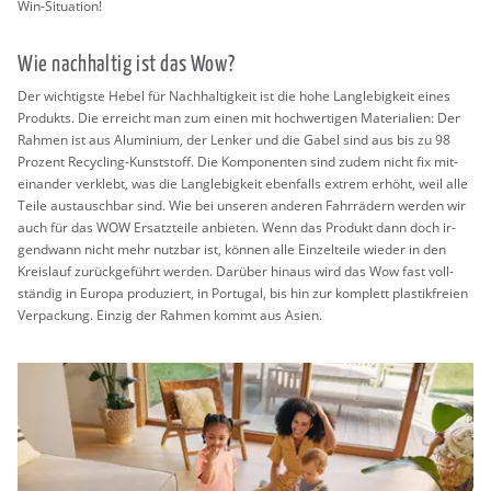
Win-Si­tua­ti­on!
Wie nach­hal­tig ist das Wow?
Der wich­tigs­te Hebel für Nach­hal­tig­keit ist die hohe Lang­le­big­keit eines
Pro­dukts. Die er­reicht man zum einen mit hoch­wer­ti­gen Ma­te­ria­li­en: Der
Rah­men ist aus Alu­mi­ni­um, der Len­ker und die Gabel sind aus bis zu 98
Pro­zent Re­cy­cling-Kunst­stoff. Die Kom­po­nen­ten sind zudem nicht fix mit­
ein­an­der ver­klebt, was die Lang­le­big­keit eben­falls ex­trem er­höht, weil alle
Teile aus­tausch­bar sind. Wie bei un­se­ren an­de­ren Fahr­rä­dern wer­den wir
auch für das WOW Er­satz­tei­le an­bie­ten. Wenn das Pro­dukt dann doch ir­
gend­wann nicht mehr nutz­bar ist, kön­nen alle Ein­zel­tei­le wie­der in den
Kreis­lauf zu­rück­ge­führt wer­den. Dar­über hin­aus wird das Wow fast voll­
stän­dig in Eu­ro­pa pro­du­ziert, in Por­tu­gal, bis hin zur kom­plett plas­tik­frei­en
Ver­pa­ckung. Ein­zig der Rah­men kommt aus Asien.