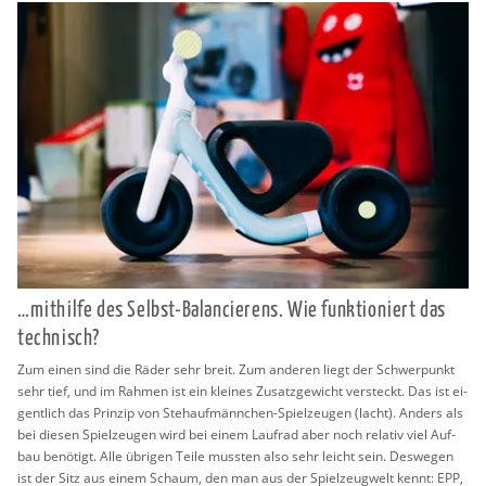
…mit­hil­fe des Selbst-Ba­lan­cie­rens. Wie funk­tio­niert das
tech­nisch?
Zum einen sind die Räder sehr breit. Zum an­de­ren liegt der Schwer­punkt
sehr tief, und im Rah­men ist ein klei­nes Zu­satz­ge­wicht ver­steckt. Das ist ei­
gent­lich das Prin­zip von Steh­auf­männ­chen-Spiel­zeu­gen (lacht). An­ders als
bei die­sen Spiel­zeu­gen wird bei einem Lauf­rad aber noch re­la­tiv viel Auf­
bau be­nö­tigt. Alle üb­ri­gen Teile muss­ten also sehr leicht sein. Des­we­gen
ist der Sitz aus einem Schaum, den man aus der Spiel­zeug­welt kennt: EPP,