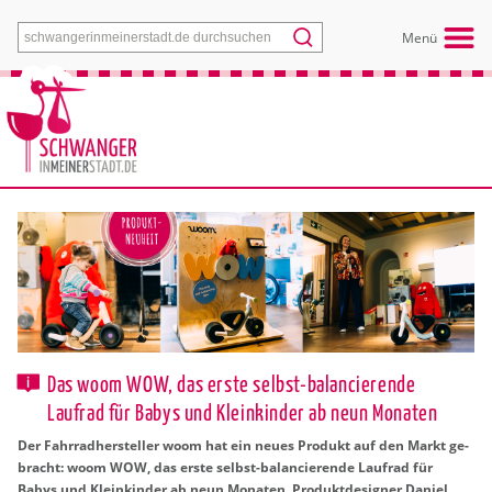
Menü
Das woom WOW, das erste selbst-balancierende
Laufrad für Babys und Kleinkinder ab neun Monaten
Der Fahr­rad­her­stel­ler woom hat ein neues Pro­dukt auf den Markt ge­
bracht: woom WOW, das erste selbst-ba­lan­cie­ren­de Lauf­rad für
Babys und Klein­kin­der ab neun Mo­na­ten. Pro­dukt­de­si­gner Da­ni­el