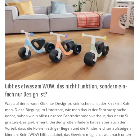
Gibt es etwas am WOW, das nicht Funk­ti­on, son­dern ein­
fach nur De­sign ist?
Was auf den ers­ten Blick nur De­sign zu sein scheint, ist der Knick im Rah­
men. Diese Bie­gung im Un­ter­rohr, wie man das in der Fahr­rad­spra­che
nennt, haben wir in allen un­se­ren Fahr­rad­rah­men ver­baut, das ist ein Si­
gna­tu­re-De­sign-Ele­ment. Bei den gro­ßen Rä­dern hat es aber auch den
Vor­teil, dass die Rohre nied­ri­ger lie­gen und die Kin­der leich­ter auf­stei­gen
kön­nen. Beim WOW hilft es dabei, das Ge­wicht mög­lichst weit nach unten