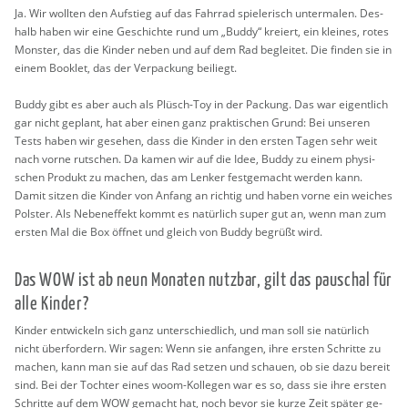
Ja. Wir woll­ten den Auf­stieg auf das Fahr­rad spie­le­risch un­ter­ma­len. Des­
halb haben wir eine Ge­schich­te rund um „Buddy“ kre­iert, ein klei­nes, rotes
Mons­ter, das die Kin­der neben und auf dem Rad be­glei­tet. Die fin­den sie in
einem Book­let, das der Ver­pa­ckung bei­liegt.
Buddy gibt es aber auch als Plüsch-Toy in der Pa­ckung. Das war ei­gent­lich
gar nicht ge­plant, hat aber einen ganz prak­ti­schen Grund: Bei un­se­ren
Tests haben wir ge­se­hen, dass die Kin­der in den ers­ten Tagen sehr weit
nach vorne rut­schen. Da kamen wir auf die Idee, Buddy zu einem phy­si­
schen Pro­dukt zu ma­chen, das am Len­ker fest­ge­macht wer­den kann.
Damit sit­zen die Kin­der von An­fang an rich­tig und haben vorne ein wei­ches
Pols­ter. Als Ne­ben­ef­fekt kommt es na­tür­lich super gut an, wenn man zum
ers­ten Mal die Box öff­net und gleich von Buddy be­grü­ßt wird.
Das WOW ist ab neun Mo­na­ten nutz­bar, gilt das pau­schal für
alle Kin­der?
Kin­der ent­wi­ckeln sich ganz un­ter­schied­lich, und man soll sie na­tür­lich
nicht über­for­dern. Wir sagen: Wenn sie an­fan­gen, ihre ers­ten Schrit­te zu
ma­chen, kann man sie auf das Rad set­zen und schau­en, ob sie dazu be­reit
sind. Bei der Toch­ter eines woom-Kol­le­gen war es so, dass sie ihre ers­ten
Schrit­te auf dem WOW ge­macht hat, noch bevor sie kurze Zeit spä­ter ge­