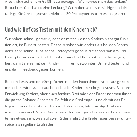
Arten, sich auf einem Ge­fährt zu be­we­gen: Wie könn­te man das len­ken?
Braucht es über­haupt eine Len­kung? Wir haben auch vier­räd­ri­ge und drei­
räd­ri­ge Ge­fähr­te ge­tes­tet. Mehr als 30 Pro­to­ty­pen waren es ins­ge­samt.
Und wie lief das Tes­ten mit den Kin­dern ab?
Wir haben schnell ge­merkt, dass es mit so klei­nen Kin­dern nicht gut funk­
tio­niert, im Büro zu tes­ten. Des­halb haben wir, an­ders als bei den Fahr­rä­
dern, sehr schnell fünf, sechs Pro­to­ty­pen ge­baut, die schon nah am End­
kon­zept dran waren. Und die haben wir den El­tern mit nach Hause ge­ge­
ben, damit sie es mit den Kin­dern in ihrem ge­wohn­ten Um­feld tes­ten und
uns dann Feed­back geben kön­nen.
Bei den Tests und den Ge­sprä­chen mit den Ex­per­tin­nen ist her­aus­ge­kom­
men, dass wir etwas brau­chen, das die Kin­der im rich­ti­gen Aus­maß in ihrer
Ent­wick­lung för­dert, aber auch for­dert. Drei oder vier Räder neh­men ihnen
die ganze Ba­lan­ce-Ar­beit ab. Da fehlt die Chal­len­ge – und damit das Er­
folgs­er­leb­nis. Das ist aber für ihre Ent­wick­lung total wich­tig. Und das
macht ihnen auch Spaß. Des­halb war für uns ir­gend­wann klar: Es soll wei­
ter­hin etwas sein, was auf zwei Rä­dern fährt, die Kin­der aber bes­ser un­ter­
stützt als re­gu­lä­re Lauf­rä­der.