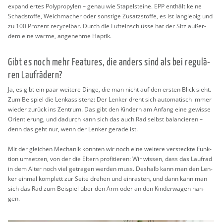
ex­pan­dier­tes Po­ly­pro­py­len – genau wie Sta­pel­stei­ne. EPP ent­hält keine
Schad­stof­fe, Weich­ma­cher oder sons­ti­ge Zu­satz­stof­fe, es ist lang­le­big und
zu 100 Pro­zent re­cy­cel­bar. Durch die Luftein­schlüs­se hat der Sitz au­ßer­
dem eine warme, an­ge­neh­me Hap­tik.
Gibt es noch mehr Fea­tures, die an­ders sind als bei re­gu­lä­
ren Lauf­rä­dern?
Ja, es gibt ein paar wei­te­re Dinge, die man nicht auf den ers­ten Blick sieht.
Zum Bei­spiel die Len­k­as­sis­tenz: Der Len­ker dreht sich au­to­ma­tisch immer
wie­der zu­rück ins Zen­trum. Das gibt den Kin­dern am An­fang eine ge­wis­se
Ori­en­tie­rung, und da­durch kann sich das auch Rad selbst ba­lan­cie­ren –
denn das geht nur, wenn der Len­ker ge­ra­de ist.
Mit der glei­chen Me­cha­nik konn­ten wir noch eine wei­te­re ver­steck­te Funk­
ti­on um­set­zen, von der die El­tern pro­fi­tie­ren: Wir wis­sen, dass das Lauf­rad
in dem Alter noch viel ge­tra­gen wer­den muss. Des­halb kann man den Len­
ker ein­mal kom­plett zur Seite dre­hen und ein­ras­ten, und dann kann man
sich das Rad zum Bei­spiel über den Arm oder an den Kin­der­wa­gen hän­
gen.