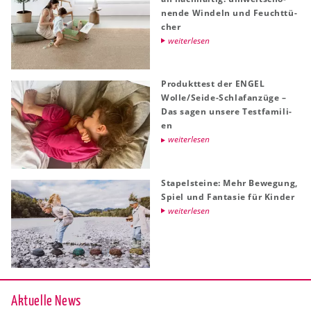
nen­de Win­deln und Feucht­tü­
cher
wei­ter­le­sen
Pro­dukt­test der ENGEL
Wolle/Seide-Schlaf­an­zü­ge –
Das sagen un­se­re Test­fa­mi­li­
en
wei­ter­le­sen
Sta­pel­stei­ne: Mehr Be­we­gung,
Spiel und Fan­ta­sie für Kin­der
wei­ter­le­sen
Ak­tu­el­le News