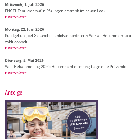
Mitt­woch, 1. Juli 2026
ENGEL Fa­brik­ver­kauf in Pful­lin­gen er­strahlt im neuen Look
wei­ter­le­sen
Mon­tag, 22. Juni 2026
Kund­ge­bung bei Ge­sund­heits­mi­nis­ter­kon­fe­renz: Wer an Heb­am­men spart,
zahlt dop­pelt!
wei­ter­le­sen
Diens­tag, 5. Mai 2026
Welt-Heb­am­men­tag 2026: Heb­am­men­be­treu­ung ist ge­leb­te Prä­ven­ti­on
wei­ter­le­sen
Anzeige