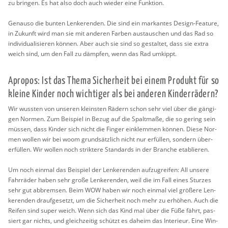
zu brin­gen. Es hat also doch auch wie­der eine Funk­ti­on.
Ge­nau­so die bun­ten Len­ke­ren­den. Die sind ein mar­kan­tes De­sign-Fea­ture,
in Zu­kunft wird man sie mit an­de­ren Far­ben aus­tau­schen und das Rad so
in­di­vi­dua­li­sie­ren kön­nen. Aber auch sie sind so ge­stal­tet, dass sie extra
weich sind, um den Fall zu dämp­fen, wenn das Rad um­kippt.
Apro­pos: Ist das Thema Si­cher­heit bei einem Pro­dukt für so
klei­ne Kin­der noch wich­ti­ger als bei an­de­ren Kin­der­rä­dern?
Wir wuss­ten von un­se­ren kleins­ten Rä­dern schon sehr viel über die gän­gi­
gen Nor­men. Zum Bei­spiel in Bezug auf die Spalt­ma­ße, die so ge­ring sein
müs­sen, dass Kin­der sich nicht die Fin­ger ein­klem­men kön­nen. Diese Nor­
men wol­len wir bei woom grund­sätz­lich nicht nur er­fül­len, son­dern über­
erfül­len. Wir wol­len noch strik­te­re Stan­dards in der Bran­che eta­blie­ren.
Um noch ein­mal das Bei­spiel der Len­ke­ren­den auf­zu­grei­fen: All un­se­re
Fahr­rä­der haben sehr große Len­ke­ren­den, weil die im Fall eines Stur­zes
sehr gut ab­brem­sen. Beim WOW haben wir noch ein­mal viel grö­ße­re Len­
ke­ren­den drauf­ge­setzt, um die Si­cher­heit noch mehr zu er­hö­hen. Auch die
Rei­fen sind super weich. Wenn sich das Kind mal über die Füße fährt, pas­
siert gar nichts, und gleich­zei­tig schützt es da­heim das In­te­ri­eur. Eine Win-