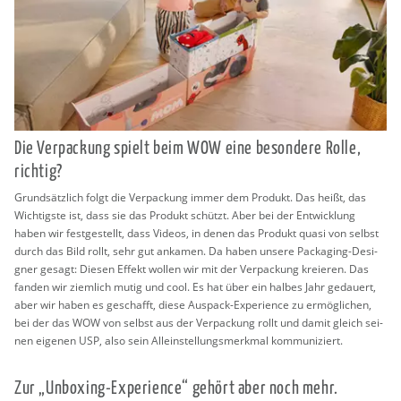
Die Ver­pa­ckung spielt beim WOW eine be­son­de­re Rolle,
rich­tig?
Grund­sätz­lich folgt die Ver­pa­ckung immer dem Pro­dukt. Das heißt, das
Wich­tigs­te ist, dass sie das Pro­dukt schützt. Aber bei der Ent­wick­lung
haben wir fest­ge­stellt, dass Vi­de­os, in denen das Pro­dukt quasi von selbst
durch das Bild rollt, sehr gut an­ka­men. Da haben un­se­re Pa­cka­ging-De­si­
gner ge­sagt: Die­sen Ef­fekt wol­len wir mit der Ver­pa­ckung kre­ieren. Das
fan­den wir ziem­lich mutig und cool. Es hat über ein hal­bes Jahr ge­dau­ert,
aber wir haben es ge­schafft, diese Aus­pack-Ex­pe­ri­ence zu er­mög­li­chen,
bei der das WOW von selbst aus der Ver­pa­ckung rollt und damit gleich sei­
nen ei­ge­nen USP, also sein Al­lein­stel­lungs­merk­mal kom­mu­ni­ziert.
Zur „Un­boxing-Ex­pe­ri­ence“ ge­hört aber noch mehr.