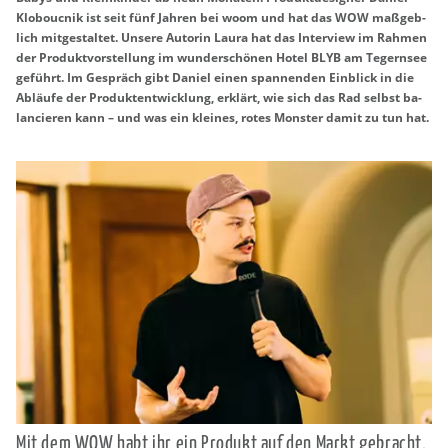
Klo­bouc­nik ist seit fünf Jah­ren bei woom und hat das WOW ma­ß­geb­
lich mit­ge­stal­tet. Un­se­re Au­to­rin Laura hat das In­ter­view im Rah­men
der Pro­dukt­vor­stel­lung im wun­der­schö­nen Hotel BLYB am Te­gern­see
ge­führt. Im Ge­spräch gibt Da­ni­el einen span­nen­den Ein­blick in die
Ab­läu­fe der Pro­dukt­ent­wick­lung, er­klärt, wie sich das Rad selbst ba­
lan­cie­ren kann – und was ein klei­nes, rotes Mons­ter damit zu tun hat.
Mit dem WOW habt ihr ein Pro­dukt auf den Markt ge­bracht,