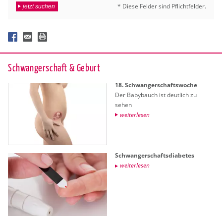
* Diese Fel­der sind Pflicht­fel­der.
jetzt suchen
Schwan­ger­schaft & Ge­burt
18. Schwan­ger­schafts­wo­che
Der Ba­by­bauch ist deut­lich zu
sehen
wei­ter­le­sen
Schwan­ger­schafts­dia­be­tes
wei­ter­le­sen