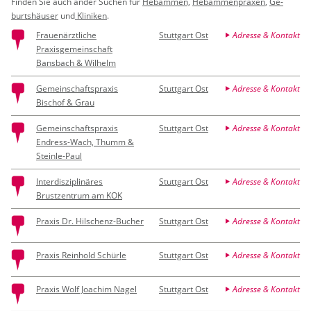
Fin­den Sie auch ander Su­chen für
Heb­am­men,
Heb­am­men­pra­xen
,
Ge­
burts­häu­ser
und
Kli­ni­ken
.
Frauenärztliche
Stuttgart Ost
Adresse & Kontakt
Praxisgemeinschaft
Bansbach & Wilhelm
Gemeinschaftspraxis
Stuttgart Ost
Adresse & Kontakt
Bischof & Grau
Gemeinschaftspraxis
Stuttgart Ost
Adresse & Kontakt
Endress-Wach, Thumm &
Steinle-Paul
Interdisziplinäres
Stuttgart Ost
Adresse & Kontakt
Brustzentrum am KOK
Praxis Dr. Hilschenz-Bucher
Stuttgart Ost
Adresse & Kontakt
Praxis Reinhold Schürle
Stuttgart Ost
Adresse & Kontakt
Praxis Wolf Joachim Nagel
Stuttgart Ost
Adresse & Kontakt