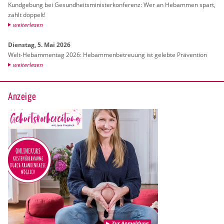
Kund­ge­bung bei Ge­sund­heits­mi­nis­ter­kon­fe­renz: Wer an Heb­am­men spart,
zahlt dop­pelt!
wei­ter­le­sen
Diens­tag, 5. Mai 2026
Welt-Heb­am­men­tag 2026: Heb­am­men­be­treu­ung ist ge­leb­te Prä­ven­ti­on
wei­ter­le­sen
Anzeige