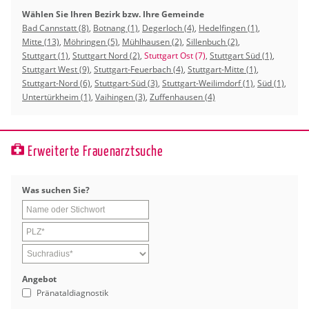
Wählen Sie Ihren Bezirk bzw. Ihre Gemeinde
Bad Cannstatt (8)
,
Botnang (1)
,
Degerloch (4)
,
Hedelfingen (1)
,
Mitte (13)
,
Möhringen (5)
,
Mühlhausen (2)
,
Sillenbuch (2)
,
Stuttgart (1)
,
Stuttgart Nord (2)
,
Stuttgart Ost (7)
,
Stuttgart Süd (1)
,
Stuttgart West (9)
,
Stuttgart-Feuerbach (4)
,
Stuttgart-Mitte (1)
,
Stuttgart-Nord (6)
,
Stuttgart-Süd (3)
,
Stuttgart-Weilimdorf (1)
,
Süd (1)
,
Untertürkheim (1)
,
Vaihingen (3)
,
Zuffenhausen (4)
Erweiterte Frauenarztsuche
Was su­chen Sie?
An­ge­bot
Pränataldiagnostik