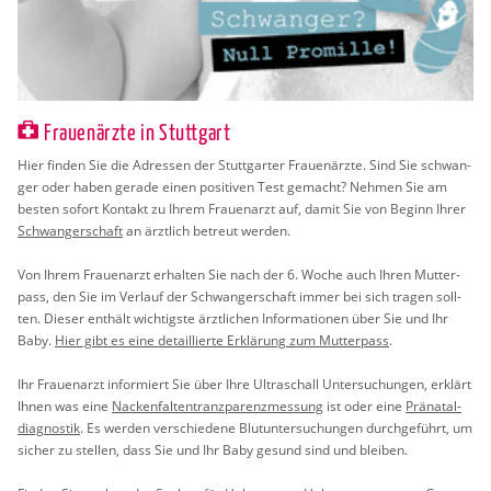
Frauenärzte in Stuttgart
Hier fin­den Sie die Adres­sen der Stutt­gar­ter Frau­en­ärz­te. Sind Sie schwan­
ger oder haben ge­ra­de einen po­si­ti­ven Test ge­macht? Neh­men Sie am
bes­ten so­fort Kon­takt zu Ihrem Frau­en­arzt auf, damit Sie von Be­ginn Ihrer
Schwan­ger­schaft
an ärzt­lich be­treut wer­den.
Von Ihrem Frau­en­arzt er­hal­ten Sie nach der 6. Woche auch Ihren Mut­ter­
pass, den Sie im Ver­lauf der Schwan­ger­schaft immer bei sich tra­gen soll­
ten. Die­ser ent­hält wich­tigs­te ärzt­li­chen In­for­ma­tio­nen über Sie und Ihr
Baby.
Hier gibt es eine de­tail­lier­te Er­klä­rung zum Mut­ter­pass
.
Ihr Frau­en­arzt in­for­miert Sie über Ihre Ul­tra­schall Un­ter­su­chun­gen, er­klärt
Ihnen was eine
Na­cken­fal­ten­tranz­pa­renz­mes­sung
ist oder eine
Prä­na­tal­
dia­gnos­tik
. Es wer­den ver­schie­de­ne Blut­un­ter­su­chun­gen durch­ge­führt, um
si­cher zu stel­len, dass Sie und Ihr Baby ge­sund sind und blei­ben.