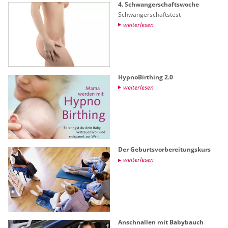
4. Schwan­ger­schafts­wo­che
Schwan­ger­schafts­test
wei­ter­le­sen
Hyp­no­Bir­thing 2.0
wei­ter­le­sen
Der Ge­burts­vor­be­rei­tungs­kurs
wei­ter­le­sen
An­schnal­len mit Ba­by­bauch