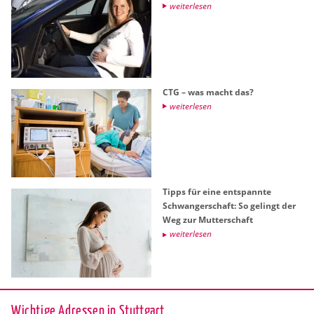
wei­ter­le­sen
CTG – was macht das?
wei­ter­le­sen
Tipps für eine ent­spann­te
Schwan­ger­schaft: So ge­lingt der
Weg zur Mut­ter­schaft
wei­ter­le­sen
Wichtige Adressen in Stuttgart