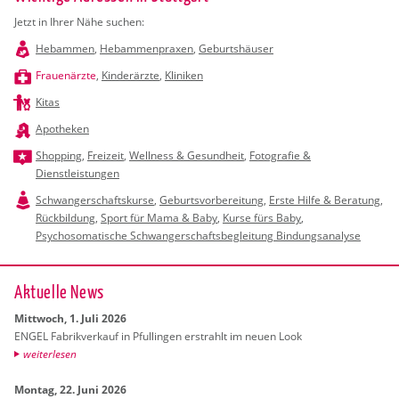
Jetzt in Ihrer Nähe suchen:
Hebammen
,
Hebammenpraxen
,
Geburtshäuser
Frauenärzte
,
Kinderärzte
,
Kliniken
Kitas
Apotheken
Shopping
,
Freizeit
,
Wellness & Gesundheit
,
Fotografie &
Dienstleistungen
Schwangerschaftskurse
,
Geburtsvorbereitung
,
Erste Hilfe & Beratung
,
Rückbildung
,
Sport für Mama & Baby
,
Kurse fürs Baby
,
Psychosomatische Schwangerschaftsbegleitung Bindungsanalyse
Ak­tu­el­le News
Mitt­woch, 1. Juli 2026
ENGEL Fa­brik­ver­kauf in Pful­lin­gen er­strahlt im neuen Look
wei­ter­le­sen
Mon­tag, 22. Juni 2026