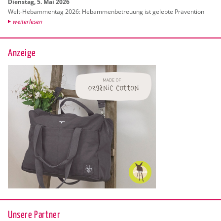
Diens­tag, 5. Mai 2026
Welt-Heb­am­men­tag 2026: Heb­am­men­be­treu­ung ist ge­leb­te Prä­ven­ti­on
wei­ter­le­sen
Anzeige
Unsere Partner