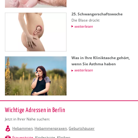
25. Schwan­ger­schafts­wo­che
Die Blase drückt
wei­ter­le­sen
Was in Ihre Kli­nik­ta­sche ge­hört,
wenn Sie Asth­ma haben
wei­ter­le­sen
Wichtige Adressen in Berlin
Jetzt in Ihrer Nähe suchen:
Hebammen
,
Hebammenpraxen
,
Geburtshäuser
Frauenärzte
,
Kinderärzte
,
Kliniken