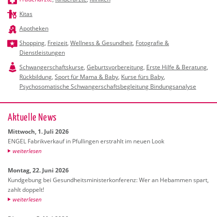
Kitas
Apotheken
Shopping
,
Freizeit
,
Wellness & Gesundheit
,
Fotografie &
Dienstleistungen
Schwangerschaftskurse
,
Geburtsvorbereitung
,
Erste Hilfe & Beratung
,
Rückbildung
,
Sport für Mama & Baby
,
Kurse fürs Baby
,
Psychosomatische Schwangerschaftsbegleitung Bindungsanalyse
Ak­tu­el­le News
Mitt­woch, 1. Juli 2026
ENGEL Fa­brik­ver­kauf in Pful­lin­gen er­strahlt im neuen Look
wei­ter­le­sen
Mon­tag, 22. Juni 2026
Kund­ge­bung bei Ge­sund­heits­mi­nis­ter­kon­fe­renz: Wer an Heb­am­men spart,
zahlt dop­pelt!
wei­ter­le­sen