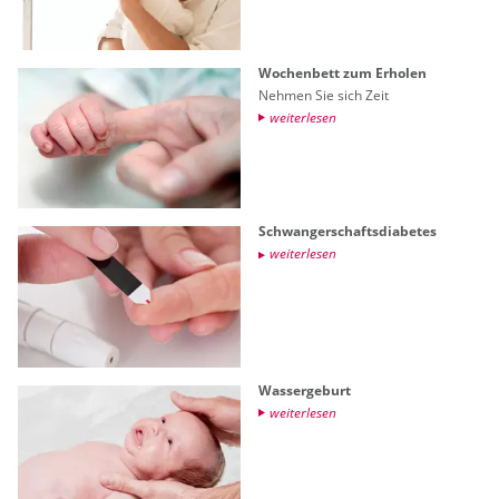
Wo­chen­bett zum Er­ho­len
Neh­men Sie sich Zeit
wei­ter­le­sen
Schwan­ger­schafts­dia­be­tes
wei­ter­le­sen
Was­ser­ge­burt
wei­ter­le­sen