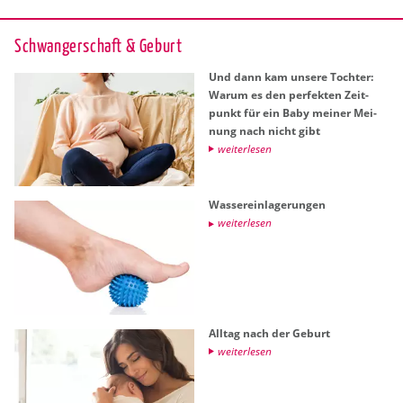
Schwan­ger­schaft & Ge­burt
Und dann kam un­se­re Toch­ter:
Warum es den per­fek­ten Zeit­
punkt für ein Baby mei­ner Mei­
nung nach nicht gibt
wei­ter­le­sen
Was­ser­ein­la­ge­run­gen
wei­ter­le­sen
All­tag nach der Ge­burt
wei­ter­le­sen