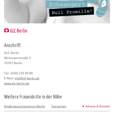
GLC Berlin
An­schrift
GLC Ber­lin
Wich­mann­stra­ße 5
10787
Ber­lin
Tel.:
(030) 230 99 80
E-Mail:
info@​ivf-​berlin.​de
www.​glc-​berlin.​de
Wei­te­re Frau­en­ärz­te in der Nähe
Kinderwunschzentrum Berlin
Tiergarten
Adresse & Kontakt