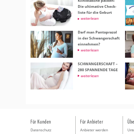
Kli­nik­ta­sche pa­cken:
Die ul­ti­ma­ti­ve Check­
lis­te für die Ge­burt
wei­ter­le­sen
Darf man Pan­to­pra­zol
in der Schwan­ger­schaft
ein­neh­men?
wei­ter­le­sen
SCHWAN­GER­SCHAFT –
280 SPAN­NEN­DE TAGE
wei­ter­le­sen
Für Kunden
Für Anbieter
Übe
Datenschutz
Anbieter werden
Unt