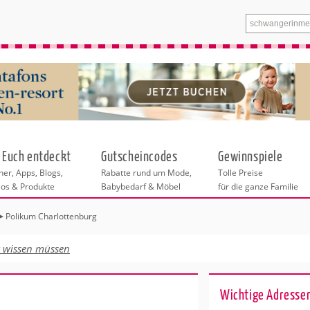
 Euch entdeckt
Gutscheincodes
Gewinnspiele
er, Apps, Blogs,
Rabatte rund um Mode,
Tolle Preise
eos & Produkte
Babybedarf & Möbel
für die ganze Familie
Polikum Charlottenburg
tskurse
xen
ante Links
itung
t wissen müssen
entren Bonn
eratung
undheit
enstleistungen
 & Baby
Wichtige Adressen