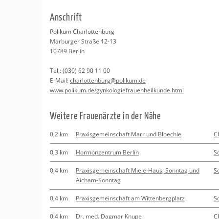
Erledigungen
Kitas
Psychosomatisc
An­schrift
Schwangerschaf
Apotheken
Beratung
Bindungsanalys
Po­li­kum Char­lot­ten­burg
Mar­bur­ger Stra­ße 12-13
Kurse
10789
Ber­lin
Tel.:
(030) 62 90 11 00
Regionale Tipps
E-Mail:
char­lot­ten­burg@​polikum.​de
www.​polikum.​de/​gyn​kolo​gief​raue​nhei​lkun​de.​html
Wei­te­re Frau­en­ärz­te in der Nähe
0,2 km
Praxisgemeinschaft Marr und Bloechle
C
0,3 km
Hormonzentrum Berlin
S
0,4 km
Praxisgemeinschaft Miele-Haus, Sonntag und
S
Aicham-Sonntag
0,4 km
Praxisgemeinschaft am Wittenbergplatz
S
0,4 km
Dr. med. Dagmar Knupe
C