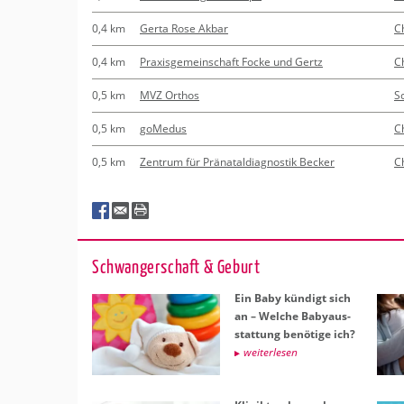
0,4 km
Gerta Rose Akbar
C
0,4 km
Praxisgemeinschaft Focke und Gertz
C
0,5 km
MVZ Orthos
S
0,5 km
goMedus
C
0,5 km
Zentrum für Pränataldiagnostik Becker
C
Schwan­ger­schaft & Ge­burt
Ein Baby kün­digt sich
an – Wel­che Ba­by­aus­
stat­tung be­nö­ti­ge ich?
wei­ter­le­sen