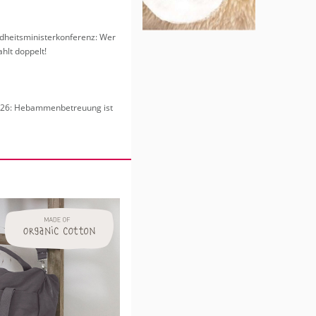
heits­mi­nis­ter­kon­fe­renz: Wer
hlt dop­pelt!
6: Heb­am­men­be­treu­ung ist