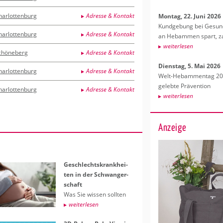
harlottenburg
Adresse & Kontakt
Mon­tag, 22. Juni 2026
Kund­ge­bung bei Ge­sund­
harlottenburg
Adresse & Kontakt
an Heb­am­men spart, za
wei­ter­le­sen
chöneberg
Adresse & Kontakt
Diens­tag, 5. Mai 2026
harlottenburg
Adresse & Kontakt
Welt-Heb­am­men­tag 202
ge­leb­te Prä­ven­ti­on
harlottenburg
Adresse & Kontakt
wei­ter­le­sen
Anzeige
Ge­schlechts­krank­hei­
ten in der Schwan­ger­
schaft
Was Sie wis­sen soll­ten
wei­ter­le­sen