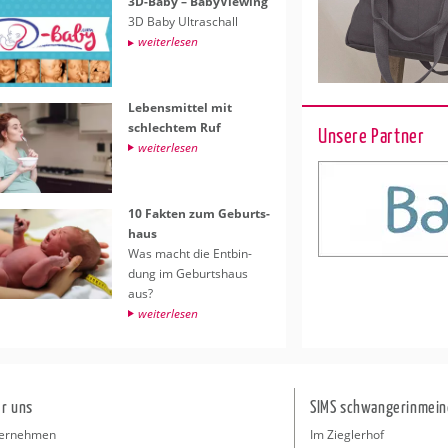
3D-Baby – Ba­by­Viewing
3D Baby Ul­tra­schall
wei­ter­le­sen
Le­bens­mit­tel mit
schlech­tem Ruf
Unsere Partner
wei­ter­le­sen
10 Fak­ten zum Ge­burts­
haus
Was macht die Ent­bin­
dung im Ge­burts­haus
aus?
wei­ter­le­sen
r uns
SIMS schwangerinmein
ernehmen
Im Zieglerhof