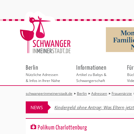
Berlin
Informationen
Für
Nützliche Adressen
Artikel zu Babys &
Büch
& Infos in Ihrer Nähe
Schwangerschaft
Vid
schwangerinmeinerstadt.de
Berlin
Adressen
Frauenärzte
Städteauswahl
Hebammen
Checklisten
Beratungstellen
Schwangerschaf
Shopping
Hebammenpra
Infos & interess
Geburtsvorbere
Freizeit
NEWS
Kindergeld ohne Antrag: Was Eltern jetz
Geburtshäuser
Kinderwunschz
Erste Hilfe & B
Wellness & Ges
Adressen
Frauenärzte
Rückbildung
Fotografie & Di
Kinderärzte
Sport für Mama
Behördengänge &
Polikum Charlottenburg
Kliniken
Kurse fürs Baby