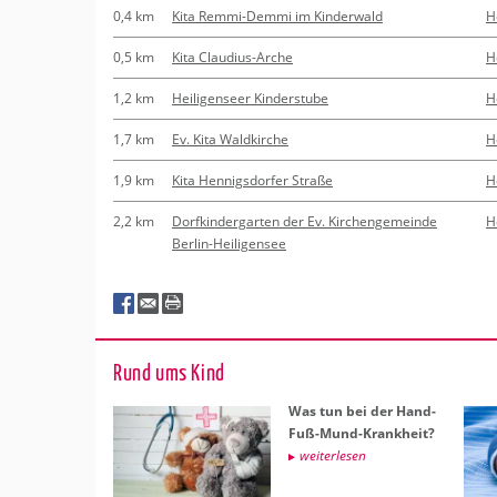
0,4 km
Kita Remmi-Demmi im Kinderwald
H
0,5 km
Kita Claudius-Arche
H
1,2 km
Heiligenseer Kinderstube
H
1,7 km
Ev. Kita Waldkirche
H
1,9 km
Kita Hennigsdorfer Straße
H
2,2 km
Dorfkindergarten der Ev. Kirchengemeinde
H
Berlin-Heiligensee
Rund ums Kind
Was tun bei der Hand-
Fuß-Mund-Krank­heit?
wei­ter­le­sen