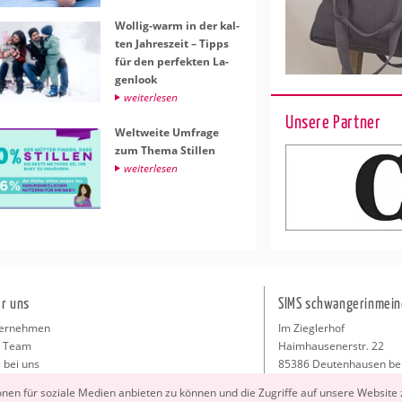
Wol­lig-warm in der kal­
ten Jah­res­zeit – Tipps
für den per­fek­ten La­
gen­look
wei­ter­le­sen
Unsere Partner
Welt­wei­te Um­fra­ge
zum Thema Stil­len
wei­ter­le­sen
r uns
SIMS schwangerinmein
ernehmen
Im Zieglerhof
 Team
Haimhausenerstr. 22
 bei uns
85386 Deutenhausen be
sse
info@schwangerinmeiner
io­nen für so­zia­le Me­di­en an­bie­ten zu kön­nen und die Zu­grif­fe auf un­se­re Web­site
takt