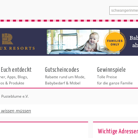
 Euch entdeckt
Gutscheincodes
Gewinnspiele
er, Apps, Blogs,
Rabatte rund um Mode,
Tolle Preise
eos & Produkte
Babybedarf & Möbel
für die ganze Familie
e Pusteblume e.V.
n
tskurse
xen
ante Links
itung
t wissen müssen
ntren Berlin
eratung
undheit
enstleistungen
 & Baby
Wichtige Adressen