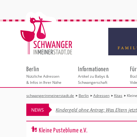
Berlin
Informationen
Für
Nützliche Adressen
Artikel zu Babys &
Büch
& Infos in Ihrer Nähe
Schwangerschaft
Vid
schwangerinmeinerstadt.de
Berlin
Adressen
Kitas
Klein
Städteauswahl
Hebammen
Checklisten
Beratungsstelle
Schwangerschaf
Shopping
Hebammenpra
Infos & interess
Geburtsvorbere
Freizeit
NEWS
Kindergeld ohne Antrag: Was Eltern jetz
Geburtshäuser
Kinderwunschze
Erste Hilfe & B
Wellness & Ges
Adressen
Frauenärzte
Rückbildung
Fotografie & Di
Kinderärzte
Sport für Mama
Behördengänge &
Kleine Pusteblume e.V.
Kliniken
Kurse fürs Baby