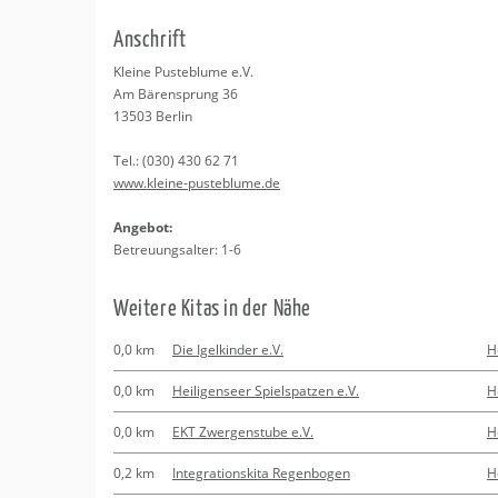
Erledigungen
Kitas
Psychosomatisc
An­schrift
Schwangerschaf
Apotheken
Beratung
Bindungsanalys
Klei­ne Pus­te­blu­me e.V.
Am Bä­ren­sprung 36
Kurse
13503
Ber­lin
Tel.:
(030) 430 62 71
Regionale Tipps
www.​kleine-​pusteblume.​de
An­ge­bot:
Be­treu­ungs­al­ter: 1-6
Wei­te­re Kitas in der Nähe
0,0 km
Die Igelkinder e.V.
H
0,0 km
Heiligenseer Spielspatzen e.V.
H
0,0 km
EKT Zwergenstube e.V.
H
0,2 km
Integrationskita Regenbogen
H