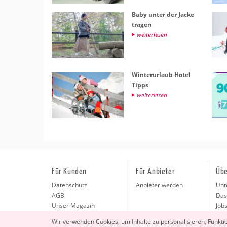
Baby unter der Jacke
tra­gen
wei­ter­le­sen
Win­ter­ur­laub Hotel
Tipps
wei­ter­le­sen
Für Kunden
Für Anbieter
Übe
Datenschutz
Anbieter werden
Unt
AGB
Das
Unser Magazin
Jobs
Pre
Wir ver­wen­den Coo­kies, um In­hal­te zu per­so­na­li­sie­ren, Funk­t
Kon