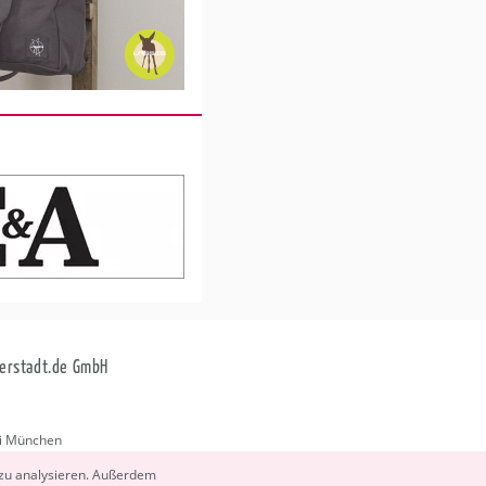
erstadt.de GmbH
i München
stadt.de
 zu ana­ly­sie­ren. Au­ßer­dem