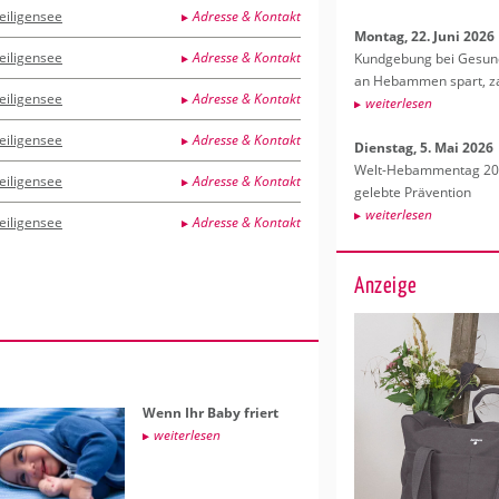
eiligensee
Adresse & Kontakt
Mon­tag, 22. Juni 2026
eiligensee
Adresse & Kontakt
Kund­ge­bung bei Ge­sund­
an Heb­am­men spart, za
eiligensee
Adresse & Kontakt
wei­ter­le­sen
eiligensee
Adresse & Kontakt
Diens­tag, 5. Mai 2026
Welt-Heb­am­men­tag 202
eiligensee
Adresse & Kontakt
ge­leb­te Prä­ven­ti­on
wei­ter­le­sen
eiligensee
Adresse & Kontakt
Anzeige
Wenn Ihr Baby friert
wei­ter­le­sen