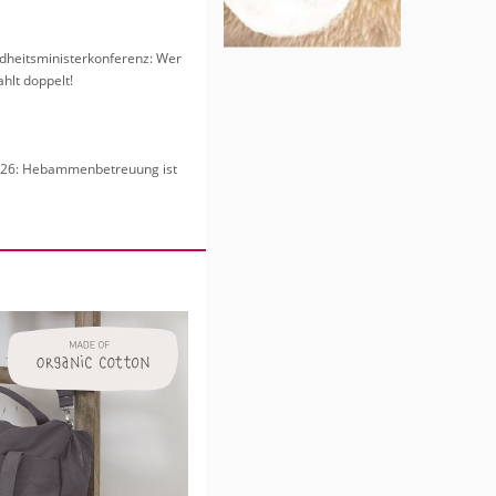
heits­mi­nis­ter­kon­fe­renz: Wer
hlt dop­pelt!
6: Heb­am­men­be­treu­ung ist