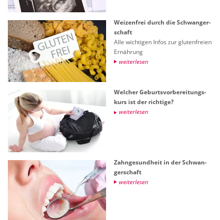
Wei­zen­frei durch die Schwan­ger­
schaft
Alle wich­ti­gen Infos zur glu­ten­frei­en
Er­näh­rung
wei­ter­le­sen
Wel­cher Ge­burts­vor­be­rei­tungs­
kurs ist der rich­ti­ge?
wei­ter­le­sen
Zahn­ge­sund­heit in der Schwan­
ger­schaft
wei­ter­le­sen