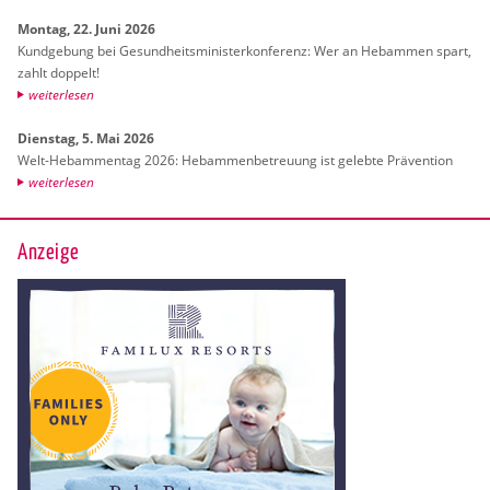
Mon­tag, 22. Juni 2026
Kund­ge­bung bei Ge­sund­heits­mi­nis­ter­kon­fe­renz: Wer an Heb­am­men spart,
zahlt dop­pelt!
wei­ter­le­sen
Diens­tag, 5. Mai 2026
Welt-Heb­am­men­tag 2026: Heb­am­men­be­treu­ung ist ge­leb­te Prä­ven­ti­on
wei­ter­le­sen
Anzeige