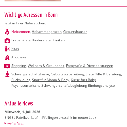
Wichtige Adressen in Bonn
Jetzt in Ihrer Nähe suchen:
Hebammen
,
Hebammenpraxen
,
Geburtshäuser
Frauenärzte
,
Kinderärzte
,
Kliniken
Kitas
Apotheken
Shopping
,
Wellness & Gesundheit
,
Fotografie & Dienstleistungen
Schwangerschaftskurse
,
Geburtsvorbereitung
,
Erste Hilfe & Beratung
,
Rückbildung
,
Sport für Mama & Baby
,
Kurse fürs Baby
,
Psychosomatische Schwangerschaftsbegleitung Bindungsanalyse
Ak­tu­el­le News
Mitt­woch, 1. Juli 2026
ENGEL Fa­brik­ver­kauf in Pful­lin­gen er­strahlt im neuen Look
wei­ter­le­sen