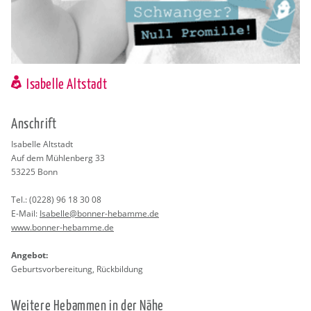
Isabelle Altstadt
An­schrift
Isa­bel­le Alt­stadt
Auf dem Müh­len­berg 33
53225
Bonn
Tel.:
(0228) 96 18 30 08
E-Mail:
Isa­bel­le@​bonner-​hebamme.​de
www.​bonner-​hebamme.​de
An­ge­bot:
Ge­burts­vor­be­rei­tung, Rück­bil­dung
Wei­te­re Heb­am­men in der Nähe