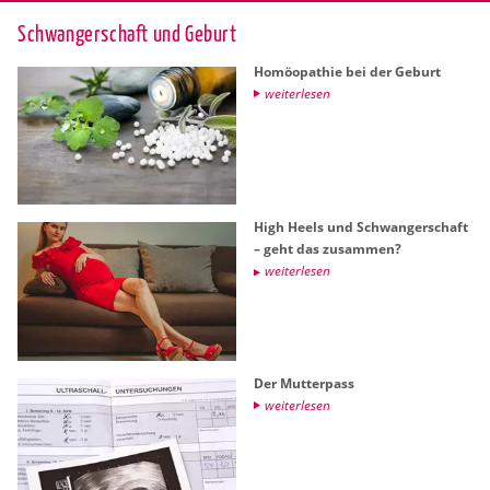
Schwan­ger­schaft und Ge­burt
Ho­möo­pa­thie bei der Ge­burt
wei­ter­le­sen
High Heels und Schwan­ger­schaft
– geht das zu­sam­men?
wei­ter­le­sen
Der Mut­ter­pass
wei­ter­le­sen