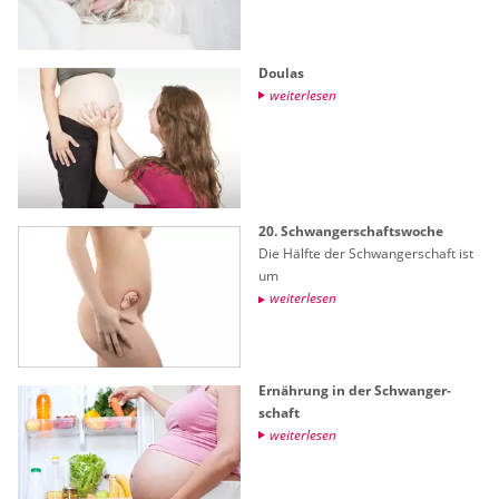
Dou­las
wei­ter­le­sen
20. Schwan­ger­schafts­wo­che
Die Hälf­te der Schwan­ger­schaft ist
um
wei­ter­le­sen
Er­näh­rung in der Schwan­ger­
schaft
wei­ter­le­sen