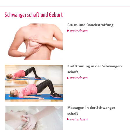
Schwan­ger­schaft und Ge­burt
Brust- und Bauch­straf­fung
wei­ter­le­sen
Kraft­trai­ning in der Schwan­ger­
schaft
wei­ter­le­sen
Mas­sa­gen in der Schwan­ger­
schaft
wei­ter­le­sen