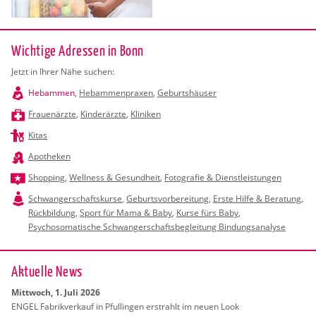
Wichtige Adressen in Bonn
Jetzt in Ihrer Nähe suchen:
Hebammen
,
Hebammenpraxen
,
Geburtshäuser
Frauenärzte
,
Kinderärzte
,
Kliniken
Kitas
Apotheken
Shopping
,
Wellness & Gesundheit
,
Fotografie & Dienstleistungen
Schwangerschaftskurse
,
Geburtsvorbereitung
,
Erste Hilfe & Beratung
,
Rückbildung
,
Sport für Mama & Baby
,
Kurse fürs Baby
,
Psychosomatische Schwangerschaftsbegleitung Bindungsanalyse
Ak­tu­el­le News
Mitt­woch, 1. Juli 2026
ENGEL Fa­brik­ver­kauf in Pful­lin­gen er­strahlt im neuen Look