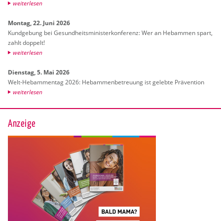
wei­ter­le­sen
Mon­tag, 22. Juni 2026
Kund­ge­bung bei Ge­sund­heits­mi­nis­ter­kon­fe­renz: Wer an Heb­am­men spart,
zahlt dop­pelt!
wei­ter­le­sen
Diens­tag, 5. Mai 2026
Welt-Heb­am­men­tag 2026: Heb­am­men­be­treu­ung ist ge­leb­te Prä­ven­ti­on
wei­ter­le­sen
Anzeige