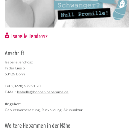
Isabelle Jendrosz
An­schrift
Isa­bel­le Jen­drosz
In der Lies 6
53129
Bonn
Tel.:
(0228) 929 91 20
E-Mail:
Isa­bel­le@​bonner-​hebamme.​de
An­ge­bot:
Ge­burts­vor­be­rei­tung, Rück­bil­dung, Aku­punk­tur
Wei­te­re Heb­am­men in der Nähe