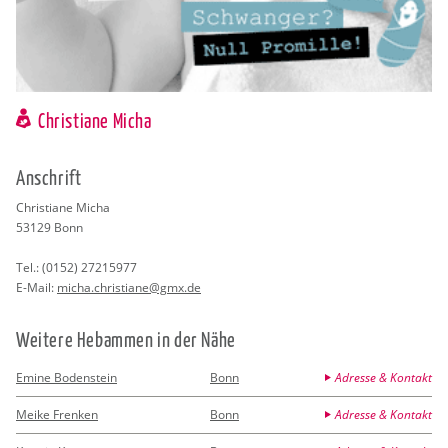
Christiane Micha
An­schrift
Chris­tia­ne Micha
53129
Bonn
Tel.:
(0152) 27215977
E-Mail:
micha.​christiane@​gmx.​de
Wei­te­re Heb­am­men in der Nähe
Emine Bodenstein
Bonn
Adresse & Kontakt
Meike Frenken
Bonn
Adresse & Kontakt