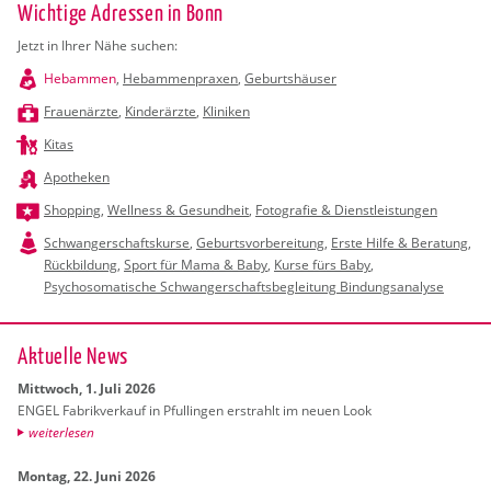
Wichtige Adressen in Bonn
Jetzt in Ihrer Nähe suchen:
Hebammen
,
Hebammenpraxen
,
Geburtshäuser
Frauenärzte
,
Kinderärzte
,
Kliniken
Kitas
Apotheken
Shopping
,
Wellness & Gesundheit
,
Fotografie & Dienstleistungen
Schwangerschaftskurse
,
Geburtsvorbereitung
,
Erste Hilfe & Beratung
,
Rückbildung
,
Sport für Mama & Baby
,
Kurse fürs Baby
,
Psychosomatische Schwangerschaftsbegleitung Bindungsanalyse
Ak­tu­el­le News
Mitt­woch, 1. Juli 2026
ENGEL Fa­brik­ver­kauf in Pful­lin­gen er­strahlt im neuen Look
wei­ter­le­sen
Mon­tag, 22. Juni 2026