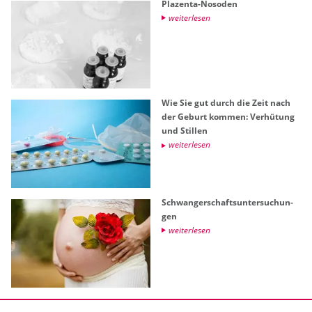
Pla­zen­ta-No­so­den
wei­ter­le­sen
Wie Sie gut durch die Zeit nach
der Ge­burt kom­men: Ver­hü­tung
und Stil­len
wei­ter­le­sen
Schwan­ger­schafts­un­ter­su­chun­
gen
wei­ter­le­sen