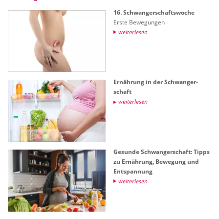
16. Schwan­ger­schafts­wo­che
Erste Be­we­gun­gen
wei­ter­le­sen
Er­näh­rung in der Schwan­ger­
schaft
wei­ter­le­sen
Ge­sun­de Schwan­ger­schaft: Tipps
zu Er­näh­rung, Be­we­gung und
Ent­span­nung
wei­ter­le­sen