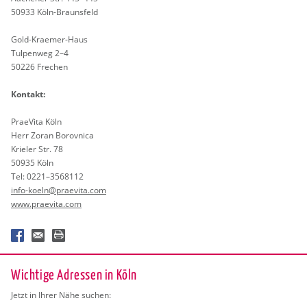
50933 Köln-Braunsfeld
Gold-Krae­mer-Haus
Tul­pen­weg 2–4
50226 Fre­chen
Kon­takt:
Prae­Vi­ta Köln
Herr Zoran Bo­rov­ni­ca
Kri­e­ler Str. 78
50935 Köln
Tel: 0221–3568112
info-koeln@​praevita.​com
www.​praevita.​com
Wichtige Adressen in Köln
Jetzt in Ihrer Nähe suchen: