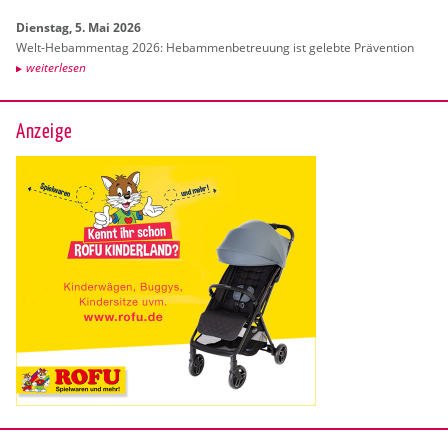
Diens­tag, 5. Mai 2026
Welt-Heb­am­men­tag 2026: Heb­am­men­be­treu­ung ist ge­leb­te Prä­ven­ti­on
wei­ter­le­sen
Anzeige