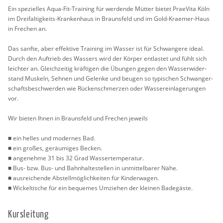
Ein spe­zi­el­les Aqua-Fit-Trai­ning für wer­den­de Müt­ter bie­tet Prae­Vi­ta Köln
im Drei­fal­tig­keits-Kran­ken­haus in Braunsfeld und im Gold-Krae­mer-Haus
in Fre­chen an.
Das sanf­te, aber ef­fek­ti­ve Trai­ning im Was­ser ist für Schwan­ge­re ideal.
Durch den Auf­trieb des Was­sers wird der Kör­per ent­las­tet und fühlt sich
leich­ter an. Gleich­zei­tig kräf­ti­gen die Übun­gen gegen den Was­ser­wi­der­
stand Mus­keln, Seh­nen und Ge­len­ke und beu­gen so ty­pi­schen Schwan­ger­
schafts­be­schwer­den wie Rü­cken­schmer­zen oder Was­ser­ein­la­ge­run­gen
vor.
Wir bie­ten Ihnen in Braunsfeld und Fre­chen je­weils
■ ein hel­les und mo­der­nes Bad.
■ ein gro­ßes, ge­räu­mi­ges Be­cken.
■ an­ge­neh­me 31 bis 32 Grad Was­ser­tem­pe­ra­tur.
■ Bus- bzw. Bus- und Bahn­hal­te­stel­len in un­mit­tel­ba­rer Nähe.
■ aus­rei­chen­de Ab­stell­mög­lich­kei­ten für Kin­der­wa­gen.
■ Wi­ckel­ti­sche für ein be­que­mes Um­zie­hen der klei­nen Ba­de­gäs­te.
Kurs­lei­tung