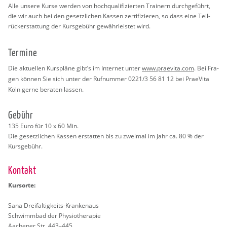
Alle un­se­re Kurse wer­den von hoch­qua­li­fi­zier­ten Trai­nern durch­ge­führt,
die wir auch bei den ge­setz­li­chen Kas­sen zer­ti­fi­zie­ren, so dass eine Teil­
rück­er­stat­tung der Kurs­ge­bühr ge­währ­leis­tet wird.
Ter­mi­ne
Die ak­tu­el­len Kurs­plä­ne gibt’s im In­ter­net unter
www.​praevita.​com
. Bei Fra­
gen kön­nen Sie sich unter der Ruf­num­mer 0221/3 56 81 12 bei Prae­Vi­ta
Köln gerne be­ra­ten las­sen.
Ge­bühr
135 Euro für 10 x 60 Min.
Die ge­setz­li­chen Kas­sen er­stat­ten bis zu zwei­mal im Jahr ca. 80 % der
Kurs­ge­bühr.
Kon­takt
Kur­sor­te:
Sana Drei­fal­tig­keits-Kran­ken­aus
Schwimm­bad der Phy­sio­the­ra­pie
Aa­che­ner Str. 443–445