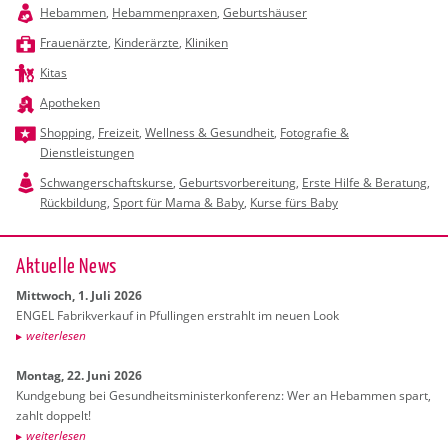
Hebammen
,
Hebammenpraxen
,
Geburtshäuser
Frauenärzte
,
Kinderärzte
,
Kliniken
Kitas
Apotheken
Shopping
,
Freizeit
,
Wellness & Gesundheit
,
Fotografie &
Dienstleistungen
Schwangerschaftskurse
,
Geburtsvorbereitung
,
Erste Hilfe & Beratung
,
Rückbildung
,
Sport für Mama & Baby
,
Kurse fürs Baby
Ak­tu­el­le News
Mitt­woch, 1. Juli 2026
ENGEL Fa­brik­ver­kauf in Pful­lin­gen er­strahlt im neuen Look
wei­ter­le­sen
Mon­tag, 22. Juni 2026
Kund­ge­bung bei Ge­sund­heits­mi­nis­ter­kon­fe­renz: Wer an Heb­am­men spart,
zahlt dop­pelt!
wei­ter­le­sen