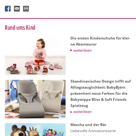
Rund ums Kind
Die ers­ten Kin­der­schu­he für klei­
ne Aben­teu­rer
wei­ter­le­sen
Skan­di­na­vi­sches De­sign trifft auf
All­tags­taug­lich­keit: Ba­byB­jörn
prä­sen­tiert neue Far­ben für die
Ba­by­wip­pe Bliss & Soft Fri­ends
Spiel­zeug
wei­ter­le­sen
Ma­scha und der Bär
Lie­be­vol­le Ani­ma­ti­ons­se­rie