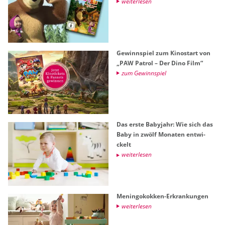
wei­ter­le­sen
Ge­winn­spiel zum Ki­no­start von
„PAW Pa­t­rol – Der Dino Film“
zum Ge­winn­spiel
Das erste Ba­by­jahr: Wie sich das
Baby in zwölf Mo­na­ten ent­wi­
ckelt
wei­ter­le­sen
Me­nin­go­kok­ken-Er­kran­kun­gen
wei­ter­le­sen