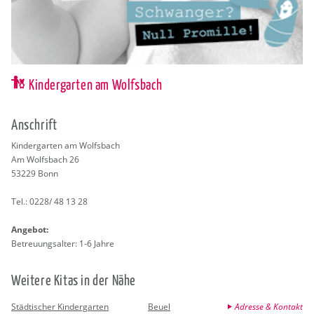
Kindergarten am Wolfsbach
An­schrift
Kin­der­gar­ten am Wolfs­bach
Am Wolfs­bach 26
53229
Bonn
Tel.:
0228/ 48 13 28
An­ge­bot:
Be­treu­ungs­al­ter: 1-6 Jahre
Wei­te­re Kitas in der Nähe
Städtischer Kindergarten
Beuel
Adresse & Kontakt