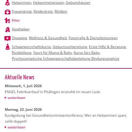
Hebammen
,
Hebammenpraxen
,
Geburtshäuser
Frauenärzte
,
Kinderärzte
,
Kliniken
Kitas
Apotheken
Shopping
,
Wellness & Gesundheit
,
Fotografie & Dienstleistungen
Schwangerschaftskurse
,
Geburtsvorbereitung
,
Erste Hilfe & Beratung
,
Rückbildung
,
Sport für Mama & Baby
,
Kurse fürs Baby
,
Psychosomatische Schwangerschaftsbegleitung Bindungsanalyse
Ak­tu­el­le News
Mitt­woch, 1. Juli 2026
ENGEL Fa­brik­ver­kauf in Pful­lin­gen er­strahlt im neuen Look
wei­ter­le­sen
Mon­tag, 22. Juni 2026
Kund­ge­bung bei Ge­sund­heits­mi­nis­ter­kon­fe­renz: Wer an Heb­am­men spart,
zahlt dop­pelt!
wei­ter­le­sen