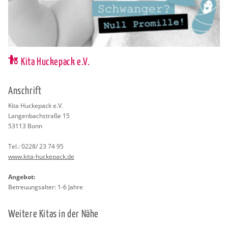
Kita Huckepack e.V.
An­schrift
Kita Hu­cke­pack e.V.
Lan­gen­bach­stra­ße 15
53113
Bonn
Tel.:
0228/ 23 74 95
www.​kita-​huckepack.​de
An­ge­bot:
Be­treu­ungs­al­ter: 1-6 Jahre
Wei­te­re Kitas in der Nähe