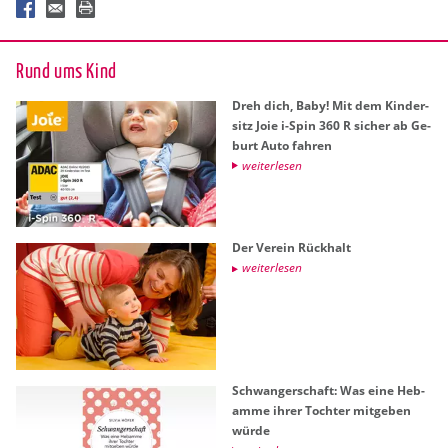
Rund ums Kind
Dreh dich, Baby! Mit dem Kin­der­
sitz Joie i-Spin 360 R si­cher ab Ge­
burt Auto fah­ren
wei­ter­le­sen
Der Ver­ein Rück­halt
wei­ter­le­sen
Schwan­ger­schaft: Was eine Heb­
am­me ihrer Toch­ter mit­ge­ben
würde