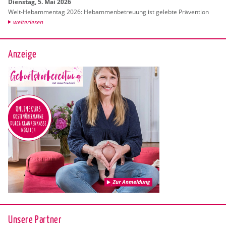
Diens­tag, 5. Mai 2026
Welt-Heb­am­men­tag 2026: Heb­am­men­be­treu­ung ist ge­leb­te Prä­ven­ti­on
wei­ter­le­sen
Anzeige
Unsere Partner