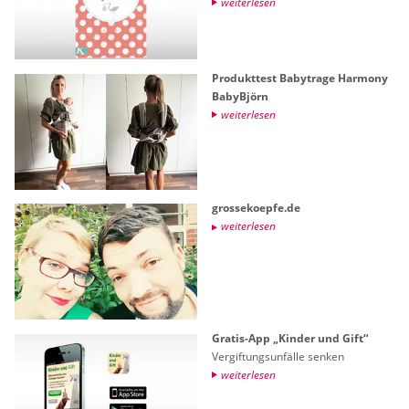
wei­ter­le­sen
Pro­dukt­test Ba­by­t­ra­ge Har­mo­ny
Ba­byB­jörn
wei­ter­le­sen
gross­e­ko­ep­fe.de
wei­ter­le­sen
Gra­tis-App „Kin­der und Gift“
Ver­gif­tungs­un­fäl­le sen­ken
wei­ter­le­sen