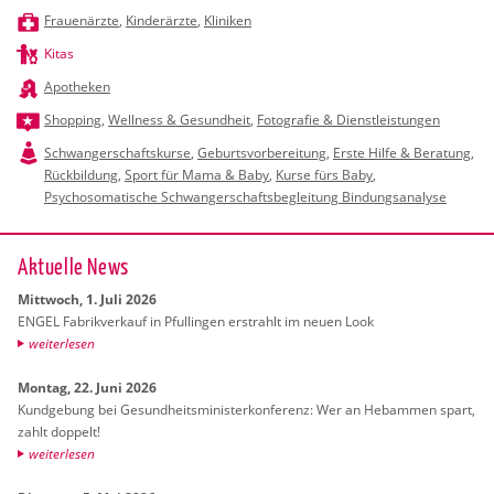
Frauenärzte
,
Kinderärzte
,
Kliniken
Kitas
Apotheken
Shopping
,
Wellness & Gesundheit
,
Fotografie & Dienstleistungen
Schwangerschaftskurse
,
Geburtsvorbereitung
,
Erste Hilfe & Beratung
,
Rückbildung
,
Sport für Mama & Baby
,
Kurse fürs Baby
,
Psychosomatische Schwangerschaftsbegleitung Bindungsanalyse
Ak­tu­el­le News
Mitt­woch, 1. Juli 2026
ENGEL Fa­brik­ver­kauf in Pful­lin­gen er­strahlt im neuen Look
wei­ter­le­sen
Mon­tag, 22. Juni 2026
Kund­ge­bung bei Ge­sund­heits­mi­nis­ter­kon­fe­renz: Wer an Heb­am­men spart,
zahlt dop­pelt!
wei­ter­le­sen