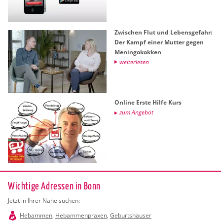
Zwi­schen Flut und Le­bens­ge­fahr:
Der Kampf einer Mut­ter gegen
Me­nin­go­kok­ken
wei­ter­le­sen
On­line Erste Hilfe Kurs
zum An­ge­bot
Wichtige Adressen in Bonn
Jetzt in Ihrer Nähe suchen:
Hebammen
,
Hebammenpraxen
,
Geburtshäuser