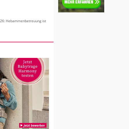
6: Heb­am­men­be­treu­ung ist