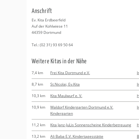
Erledigungen
Kitas
An­schrift
Apotheken
Beratung
Ev. Kita Erd­beer­feld
Auf der Kohl­wie­se 11
Kurse
44359
Dort­mund
Tel.:
(02 31) 93 69 50 64
Regionale Tipps
Wei­te­re Kitas in der Nähe
7,4 km
Frei Kita Dortmund e.V.
I
8,7 km
St.Nicolai, Ev.Kita
I
10,3 km
Kita Maulwurf e. V.
10,9 km
Waldorf Kindergarten Dortmund e.V.
I
Kindergarten
11,2 km
Kita Janz-JuLis Sonnenscheine Kinderbetreuung
13,2 km
Ali Baba E.V. Kindertagesstätte
B