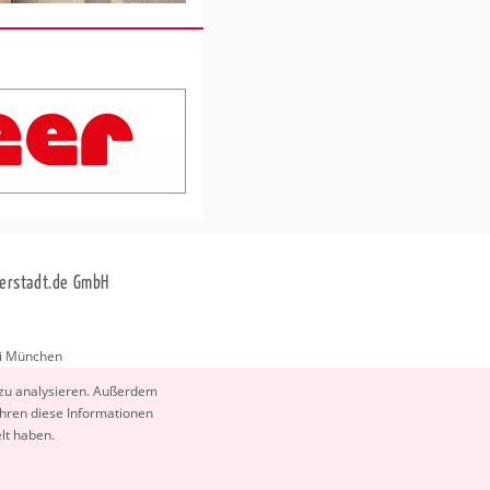
erstadt.de GmbH
i München
stadt.de
 zu ana­ly­sie­ren. Au­ßer­dem
­ren diese In­for­ma­tio­nen
elt haben.