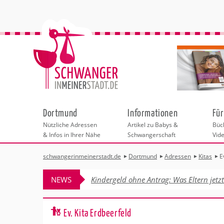
Dortmund
Informationen
Für
Nützliche Adressen
Artikel zu Babys &
Büch
& Infos in Ihrer Nähe
Schwangerschaft
Vid
schwangerinmeinerstadt.de
Dortmund
Adressen
Kitas
E
Städteauswahl
Hebammen
Checklisten
Beratungsstelle
Schwangerschaf
Shopping
Hebammenpra
Infos & interess
Geburtsvorbere
Freizeit
NEWS
Kindergeld ohne Antrag: Was Eltern jetz
Geburtshäuser
Kinderwunschze
Erste Hilfe & B
Wellness & Ges
Adressen
Frauenärzte
Rückbildung
Fotografie & Di
Kinderärzte
Sport für Mama
Behördengänge &
Ev. Kita Erdbeerfeld
Kliniken
Kurse fürs Baby