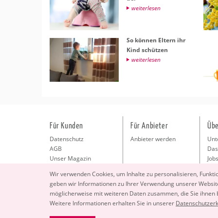
wei­ter­le­sen
So kön­nen El­tern ihr
Kind schüt­zen
wei­ter­le­sen
Für Kunden
Für Anbieter
Übe
Datenschutz
Anbieter werden
Unt
AGB
Das
Unser Magazin
Jobs
Pre
Wir ver­wen­den Coo­kies, um In­hal­te zu per­so­na­li­sie­ren, Funk­t
Kon
geben wir In­for­ma­tio­nen zu Ihrer Ver­wen­dung un­se­rer Web­site
Imp
mög­li­cher­wei­se mit wei­te­ren Daten zu­sam­men, die Sie ihnen
Wei­te­re In­for­ma­tio­nen er­hal­ten Sie in un­se­rer
Da­ten­schut­z­er­