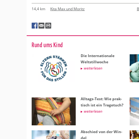
14,4 km
Kita Max und Moritz
B
Rund ums Kind
Die In­ter­na­tio­na­le
Welt­still­wo­che
wei­ter­le­sen
All­tags-Test: Wie prak­
tisch ist ein Tra­ge­tuch?
wei­ter­le­sen
Ab­schied von der Win­
del