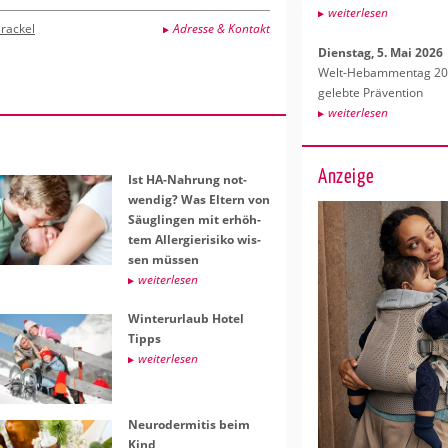
wei­ter­le­sen
rackel
Adresse & Kontakt
Diens­tag, 5. Mai 2026
Welt-Heb­am­men­tag 202
ge­leb­te Prä­ven­ti­on
wei­ter­le­sen
Anzeige
Ist HA-Nah­rung not­
wen­dig? Was El­tern von
Säug­lin­gen mit er­höh­
tem All­er­gie­ri­si­ko wis­
sen müs­sen
wei­ter­le­sen
Win­ter­ur­laub Hotel
Tipps
wei­ter­le­sen
Neu­ro­der­mi­tis beim
Kind