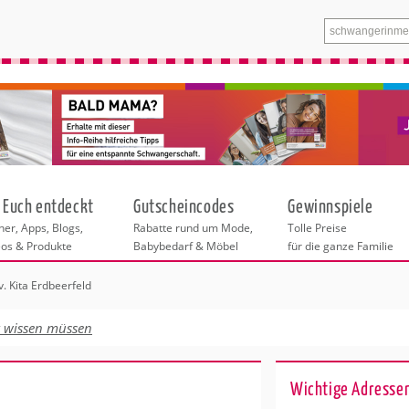
 Euch entdeckt
Gutscheincodes
Gewinnspiele
er, Apps, Blogs,
Rabatte rund um Mode,
Tolle Preise
eos & Produkte
Babybedarf & Möbel
für die ganze Familie
v. Kita Erdbeerfeld
n
tskurse
xen
ante Links
itung
t wissen müssen
ntren Duisburg
eratung
undheit
enstleistungen
 & Baby
Wichtige Adresse