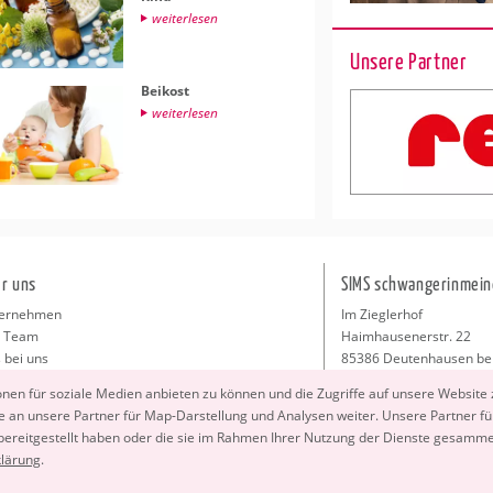
wei­ter­le­sen
Unsere Partner
Bei­kost
wei­ter­le­sen
r uns
SIMS schwangerinmein
ernehmen
Im Zieglerhof
 Team
Haimhausenerstr. 22
 bei uns
85386 Deutenhausen be
sse
info@schwangerinmeiner
io­nen für so­zia­le Me­di­en an­bie­ten zu kön­nen und die Zu­grif­fe auf un­se­re Web­site
takt
 an un­se­re Part­ner für Map-Dar­stel­lung und Ana­ly­sen wei­ter. Un­se­re Part­ner füh
ressum
 be­reit­ge­stellt haben oder die sie im Rah­men Ihrer Nut­zung der Diens­te ge­sam­m
klä­rung
.
Copyright 2026 © SIMS schwangerinmeinerstadt.de GmbH. All Rights Reserved.