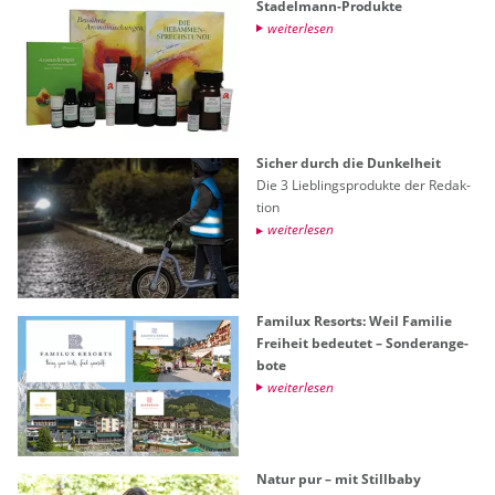
Sta­del­mann-Pro­duk­te
wei­ter­le­sen
Si­cher durch die Dun­kel­heit
Die 3 Lieb­lings­pro­duk­te der Re­dak­
ti­on
wei­ter­le­sen
Fa­mi­lux Re­sorts: Weil Fa­mi­lie
Frei­heit be­deu­tet – Son­der­an­ge­
bo­te
wei­ter­le­sen
Natur pur – mit Still­ba­by