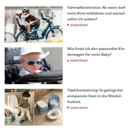
Fahr­rad­kin­der­sit­ze: Ab wann darf
mein Kind mit­fah­ren und wor­auf
soll­te ich ach­ten?
wei­ter­le­sen
Wie finde ich den pas­sen­den Kin­
der­wa­gen für mein Baby?
wei­ter­le­sen
Töpf­chen­trai­ning: So ge­lingt der
ent­spann­te Start in die Win­del­
frei­heit
wei­ter­le­sen