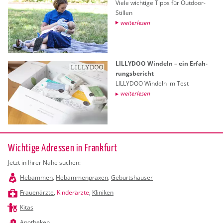
Viele wich­ti­ge Tipps für Out­door-
Stil­len
wei­ter­le­sen
LIL­LY­DOO​ Win­deln – ein Er­fah­
rungs­be­richt
LIL­LY­DOO​ Win­deln im Test
wei­ter­le­sen
Wichtige Adressen in Frankfurt
Jetzt in Ihrer Nähe suchen:
Hebammen
,
Hebammenpraxen
,
Geburtshäuser
Frauenärzte
,
Kinderärzte
,
Kliniken
Kitas
Apotheken