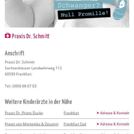
Praxis Dr. Schmitt
An­schrift
Pra­xis Dr. Schmitt
Sach­sen­häu­ser Land­wehr­weg 112
60599
Frank­furt
Tel.:
(069) 68 67 03
Wei­te­re Kin­der­ärz­te in der Nähe
Praxis Dr. Prieto Durán
Frankfurt
Adresse & Kontakt
Praxis von Montgelas & Zeuzem
Frankfurt Süd
Adresse & Kontakt