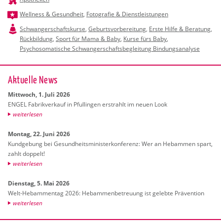
Wellness & Gesundheit
,
Fotografie & Dienstleistungen
Schwangerschaftskurse
,
Geburtsvorbereitung
,
Erste Hilfe & Beratung
,
Rückbildung
,
Sport für Mama & Baby
,
Kurse fürs Baby
,
Psychosomatische Schwangerschaftsbegleitung Bindungsanalyse
Ak­tu­el­le News
Mitt­woch, 1. Juli 2026
ENGEL Fa­brik­ver­kauf in Pful­lin­gen er­strahlt im neuen Look
wei­ter­le­sen
Mon­tag, 22. Juni 2026
Kund­ge­bung bei Ge­sund­heits­mi­nis­ter­kon­fe­renz: Wer an Heb­am­men spart,
zahlt dop­pelt!
wei­ter­le­sen
Diens­tag, 5. Mai 2026
Welt-Heb­am­men­tag 2026: Heb­am­men­be­treu­ung ist ge­leb­te Prä­ven­ti­on
wei­ter­le­sen