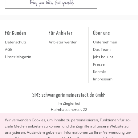
Für Kunden
Für Anbieter
Über uns
Datenschutz
Anbieter werden
Unternehmen
AGB
Das Team
Unser Magazin
Jobs bei uns
Presse
Kontakt
Impressum
SIMS schwangerinmeinerstadt.de GmbH
Im Zieglerhof
Haimhausenerstr. 22
85386 Deutenhausen bei München
Wir ver­wen­den Coo­kies, um In­hal­te zu per­so­na­li­sie­ren, Funk­tio­nen für so­
info@schwangerinmeinerstadt.de
zia­le Me­di­en an­bie­ten zu kön­nen und die Zu­grif­fe auf un­se­re Web­site zu
ana­ly­sie­ren. Au­ßer­dem geben wir In­for­ma­tio­nen zu Ihrer Ver­wen­dung un­