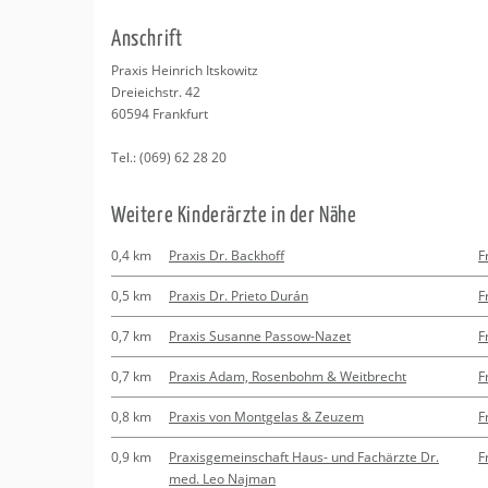
Erledigungen
Kitas
Psychosomatisc
An­schrift
Schwangerschaf
Apotheken
Beratung
Bindungsanalys
Pra­xis Hein­rich Its­ko­witz
Drei­eich­str. 42
Kurse
60594
Frank­furt
Tel.:
(069) 62 28 20
Regionale Tipps
Wei­te­re Kin­der­ärz­te in der Nähe
0,4 km
Praxis Dr. Backhoff
F
0,5 km
Praxis Dr. Prieto Durán
F
0,7 km
Praxis Susanne Passow-Nazet
F
0,7 km
Praxis Adam, Rosenbohm & Weitbrecht
F
0,8 km
Praxis von Montgelas & Zeuzem
F
0,9 km
Praxisgemeinschaft Haus- und Fachärzte Dr.
F
med. Leo Najman