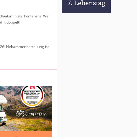
heits­mi­nis­ter­kon­fe­renz: Wer
hlt dop­pelt!
6: Heb­am­men­be­treu­ung ist