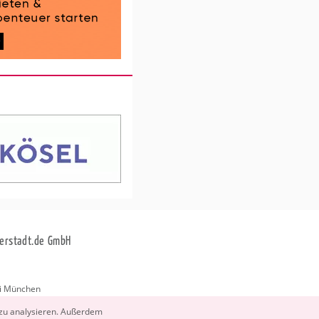
erstadt.de GmbH
i München
stadt.de
 zu ana­ly­sie­ren. Au­ßer­dem