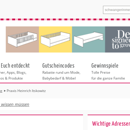
 Euch entdeckt
Gutscheincodes
Gewinnspiele
er, Apps, Blogs,
Rabatte rund um Mode,
Tolle Preise
eos & Produkte
Babybedarf & Möbel
für die ganze Familie
te
Praxis Heinrich Itskowitz
n
tskurse
xen
ante Links
itung
t wissen müssen
ntren Frankfurt
eratung
undheit
enstleistungen
 & Baby
ankfurt
Wichtige Adressen