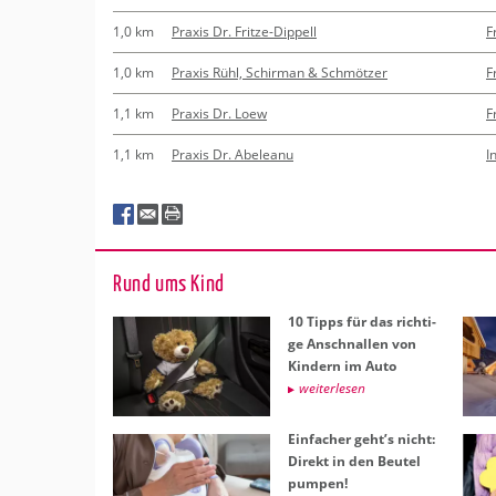
1,0 km
Praxis Dr. Fritze-Dippell
F
1,0 km
Praxis Rühl, Schirman & Schmötzer
F
1,1 km
Praxis Dr. Loew
F
1,1 km
Praxis Dr. Abeleanu
I
Rund ums Kind
10 Tipps für das rich­ti­
ge An­schnal­len von
Kin­dern im Auto
wei­ter­le­sen
Ein­fa­cher geht’s nicht:
Di­rekt in den Beu­tel
pum­pen!