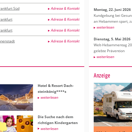
rankfurt Süd
Adresse & Kontakt
Mon­tag, 22. Juni 2026
Kund­ge­bung bei Ge­sund­
rankfurt
Adresse & Kontakt
an Heb­am­men spart, za
wei­ter­le­sen
rankfurt
Adresse & Kontakt
Diens­tag, 5. Mai 2026
nnenstadt
Adresse & Kontakt
Welt-Heb­am­men­tag 202
ge­leb­te Prä­ven­ti­on
wei­ter­le­sen
Anzeige
Hotel & Re­sort Dach­
stein­kö­nig****s
wei­ter­le­sen
Die Suche nach dem
rich­ti­gen Kin­der­gar­ten
wei­ter­le­sen