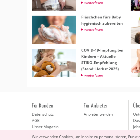
wei­ter­le­sen
Fläsch­chen fürs Baby
hy­gie­nisch zu­be­rei­ten
wei­ter­le­sen
COVID-19-Imp­fung bei
Kin­dern – Ak­tu­el­le
STIKO-Emp­feh­lung
(Stand: Herbst 2025)
wei­ter­le­sen
Für Kunden
Für Anbieter
Übe
Datenschutz
Anbieter werden
Unt
AGB
Das
Unser Magazin
Jobs
Pre
Wir ver­wen­den Coo­kies, um In­hal­te zu per­so­na­li­sie­ren, Funk­t
Kon