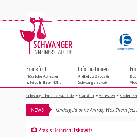
Frankfurt
Informationen
Für
Nützliche Adressen
Artikel zu Babys &
Büch
& Infos in Ihrer Nähe
Schwangerschaft
Vid
schwangerinmeinerstadt.de
Frankfurt
Adressen
Kinderärz
Städteauswahl
Hebammen
Checklisten
Beratungsstelle
Schwangerschaf
Shopping
Hebammenpra
Infos & interess
Geburtsvorbere
Freizeit
NEWS
Kindergeld ohne Antrag: Was Eltern jetz
Geburtshäuser
Kinderwunschze
Erste Hilfe & B
Wellness & Ges
Adressen
Frauenärzte
Rückbildung
Fotografie & Di
Kinderärzte
Sport für Mama
Insider-Tipp Fr
Behördengänge &
Praxis Heinrich Itskowitz
Kliniken
Kurse fürs Baby