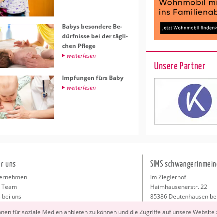
Babys be­son­de­re Be­
dürf­nis­se bei der täg­li­
chen Pfle­ge
wei­ter­le­sen
Unsere Partner
Imp­fun­gen fürs Baby
wei­ter­le­sen
r uns
SIMS schwangerinmein
ernehmen
Im Zieglerhof
 Team
Haimhausenerstr. 22
 bei uns
85386 Deutenhausen be
sse
info@schwangerinmeiner
io­nen für so­zia­le Me­di­en an­bie­ten zu kön­nen und die Zu­grif­fe auf un­se­re Web­site
takt