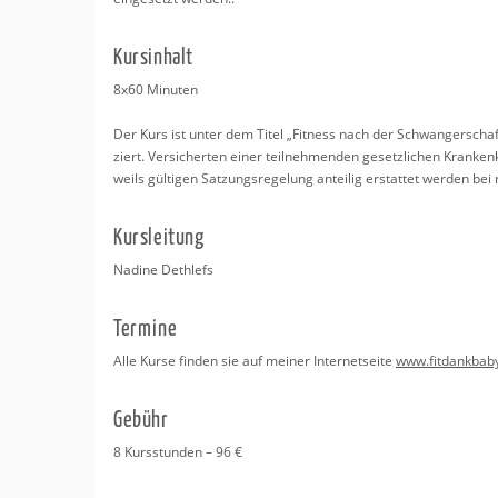
Kurs­in­halt
8x60 Mi­nu­ten
Der Kurs ist unter dem Titel „Fit­ness nach der Schwan­ger­schaft“ bei
ziert. Ver­si­cher­ten einer teil­neh­men­den ge­setz­li­chen Kran­k
weils gül­ti­gen Sat­zungs­re­ge­lung an­tei­lig er­stat­tet wer­den bei
Kurs­lei­tung
Na­di­ne Deth­lefs
Ter­mi­ne
Alle Kurse fin­den sie auf mei­ner In­ter­net­sei­te
www.​fitdankbaby.
Ge­bühr
8 Kurs­stun­den – 96 €