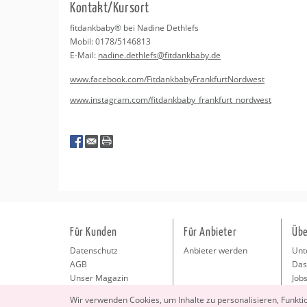
Kon­takt/Kurs­ort
fit­dank­ba­by® bei Na­di­ne Deth­lefs
Mobil: 0178/5146813
E-Mail:
na­di­ne.​dethlefs@​fitdankbaby.​de
www.​facebook.​com/​Fit​dank​baby​Fran​kfur​tNor​dwes​t
www.​instagram.​com/​fitdankbaby_​frankfurt_​nordwest
Für Kunden
Für Anbieter
Übe
Datenschutz
Anbieter werden
Unt
AGB
Das
Unser Magazin
Jobs
Pre
Wir ver­wen­den Coo­kies, um In­hal­te zu per­so­na­li­sie­ren, Funk­t
Kon