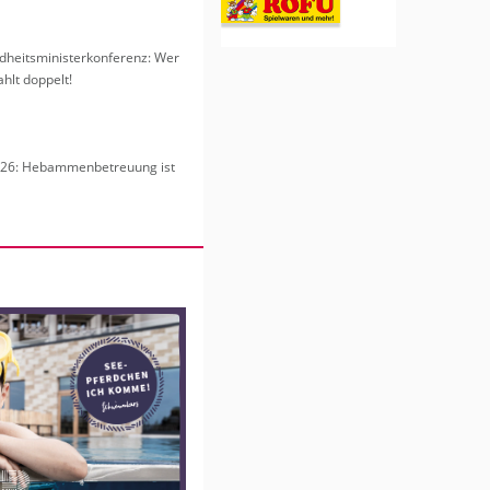
heits­mi­nis­ter­kon­fe­renz: Wer
hlt dop­pelt!
6: Heb­am­men­be­treu­ung ist