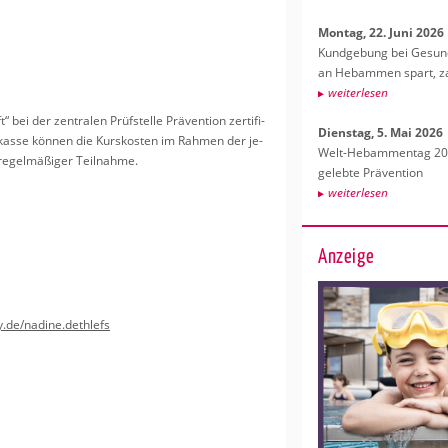
Mon­tag, 22. Juni 2026
Kund­ge­bung bei Ge­sund­
an Heb­am­men spart, za
wei­ter­le­sen
 der zen­tra­len Prüf­stel­le Prä­ven­ti­on zer­ti­fi­
Diens­tag, 5. Mai 2026
en­kas­se kön­nen die Kurs­kos­ten im Rah­men der je­
Welt-Heb­am­men­tag 202
 re­gel­mä­ßi­ger Teil­nah­me.
ge­leb­te Prä­ven­ti­on
wei­ter­le­sen
Anzeige
​de/​nadine.​dethlefs