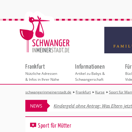
Frankfurt
Informationen
Für
Nützliche Adressen
Artikel zu Babys &
Büch
& Infos in Ihrer Nähe
Schwangerschaft
Vid
schwangerinmeinerstadt.de
Frankfurt
Kurse
Sport für Ma
Städteauswahl
Hebammen
Checklisten
Beratungsstelle
Schwangerschaf
Shopping
Hebammenpra
Infos & interess
Geburtsvorbere
Freizeit
NEWS
Kindergeld ohne Antrag: Was Eltern jetz
Geburtshäuser
Kinderwunschze
Erste Hilfe & B
Wellness & Ges
Adressen
Frauenärzte
Rückbildung
Fotografie & Di
Kinderärzte
Sport für Mama
Insider-Tipp Fr
Behördengänge &
Sport für Mütter
Kliniken
Kurse fürs Baby