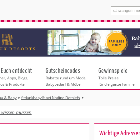
 Euch entdeckt
Gutscheincodes
Gewinnspiele
er, Apps, Blogs,
Rabatte rund um Mode,
Tolle Preise
eos & Produkte
Babybedarf & Möbel
für die ganze Familie
ma & Baby
fitdankbaby® bei Nadine Dethlefs
n
tskurse
xen
ante Links
itung
t wissen müssen
ntren Frankfurt
eratung
undheit
enstleistungen
 & Baby
ankfurt
Wichtige Adressen