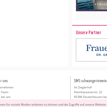
Unsere Partner
r uns
SIMS schwangerinmein
ernehmen
Im Zieglerhof
 Team
Haimhausenerstr. 22
 bei uns
85386 Deutenhausen be
sse
info@schwangerinmeiner
io­nen für so­zia­le Me­di­en an­bie­ten zu kön­nen und die Zu­grif­fe auf un­se­re Web­site
takt