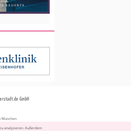
erstadt.de GmbH
i München
stadt.de
 zu ana­ly­sie­ren. Au­ßer­dem