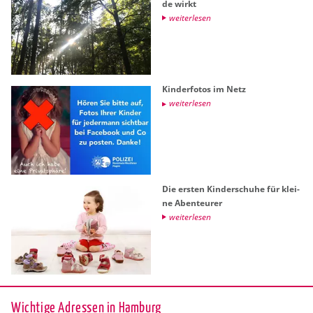
de wirkt
wei­ter­le­sen
Kin­der­fo­tos im Netz
wei­ter­le­sen
Die ers­ten Kin­der­schu­he für klei­
ne Aben­teu­rer
wei­ter­le­sen
Wichtige Adressen in Hamburg