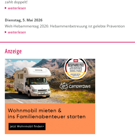
zahlt dop­pelt!
wei­ter­le­sen
Diens­tag, 5. Mai 2026
Welt-Heb­am­men­tag 2026: Heb­am­men­be­treu­ung ist ge­leb­te Prä­ven­ti­on
wei­ter­le­sen
Anzeige