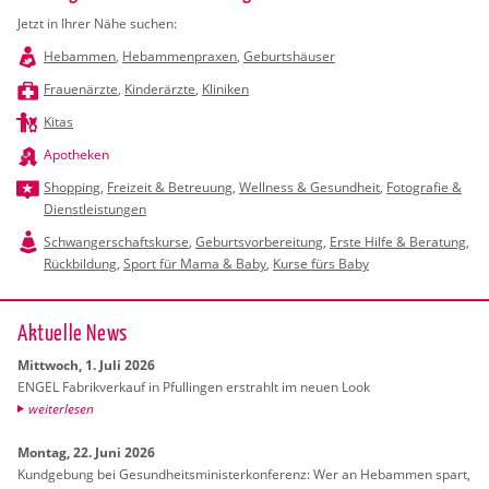
Jetzt in Ihrer Nähe suchen:
Hebammen
,
Hebammenpraxen
,
Geburtshäuser
Frauenärzte
,
Kinderärzte
,
Kliniken
Kitas
Apotheken
Shopping
,
Freizeit & Betreuung
,
Wellness & Gesundheit
,
Fotografie &
Dienstleistungen
Schwangerschaftskurse
,
Geburtsvorbereitung
,
Erste Hilfe & Beratung
,
Rückbildung
,
Sport für Mama & Baby
,
Kurse fürs Baby
Ak­tu­el­le News
Mitt­woch, 1. Juli 2026
ENGEL Fa­brik­ver­kauf in Pful­lin­gen er­strahlt im neuen Look
wei­ter­le­sen
Mon­tag, 22. Juni 2026
Kund­ge­bung bei Ge­sund­heits­mi­nis­ter­kon­fe­renz: Wer an Heb­am­men spart,