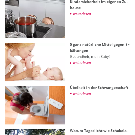
Kin­der­si­cher­heit im ei­ge­nen Zu­
hau­se
wei­ter­le­sen
5 ganz na­tür­li­che Mit­tel gegen Er­
käl­tun­gen
Ge­sund­heit, mein Baby!
wei­ter­le­sen
Übel­keit in der Schwan­ger­schaft
wei­ter­le­sen
Warum Ta­ges­licht wie Scho­ko­la­