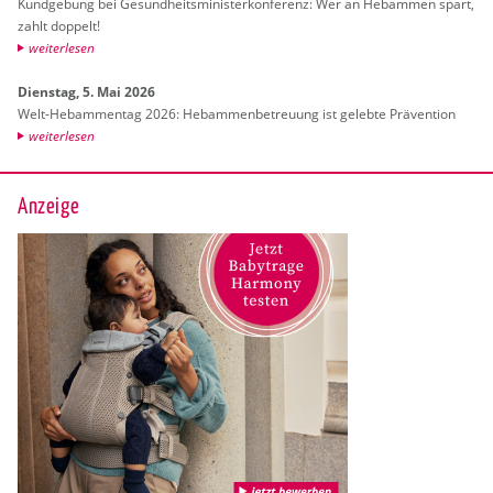
Kund­ge­bung bei Ge­sund­heits­mi­nis­ter­kon­fe­renz: Wer an Heb­am­men spart,
zahlt dop­pelt!
wei­ter­le­sen
Diens­tag, 5. Mai 2026
Welt-Heb­am­men­tag 2026: Heb­am­men­be­treu­ung ist ge­leb­te Prä­ven­ti­on
wei­ter­le­sen
Anzeige