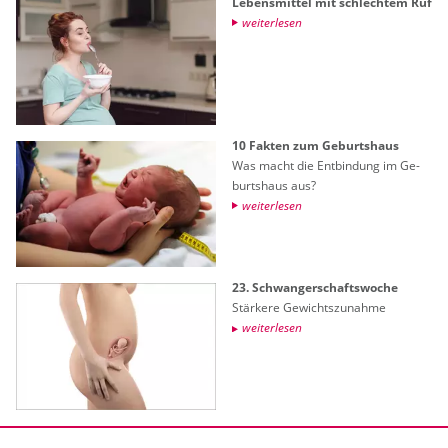
Le­bens­mit­tel mit schlech­tem Ruf
wei­ter­le­sen
10 Fak­ten zum Ge­burts­haus
Was macht die Ent­bin­dung im Ge­
burts­haus aus?
wei­ter­le­sen
23. Schwan­ger­schafts­wo­che
Stär­ke­re Ge­wichts­zu­nah­me
wei­ter­le­sen