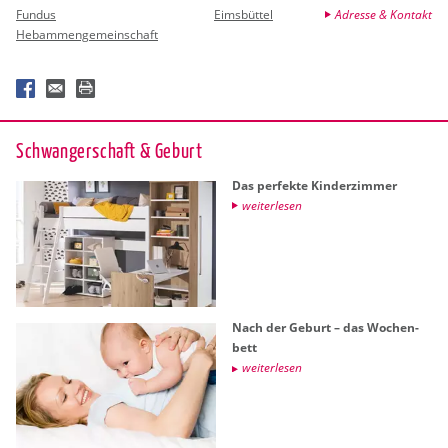
Fundus
Eimsbüttel
Adresse & Kontakt
Hebammengemeinschaft
Schwan­ger­schaft & Ge­burt
Das per­fek­te Kin­der­zim­mer
wei­ter­le­sen
Nach der Ge­burt – das Wo­chen­
bett
wei­ter­le­sen