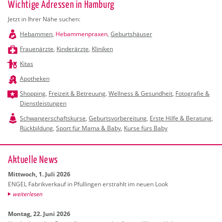
Wichtige Adressen in Hamburg
Jetzt in Ihrer Nähe suchen:
Hebammen
,
Hebammenpraxen
,
Geburtshäuser
Frauenärzte
,
Kinderärzte
,
Kliniken
Kitas
Apotheken
Shopping
,
Freizeit & Betreuung
,
Wellness & Gesundheit
,
Fotografie &
Dienstleistungen
Schwangerschaftskurse
,
Geburtsvorbereitung
,
Erste Hilfe & Beratung
,
Rückbildung
,
Sport für Mama & Baby
,
Kurse fürs Baby
Ak­tu­el­le News
Mitt­woch, 1. Juli 2026
ENGEL Fa­brik­ver­kauf in Pful­lin­gen er­strahlt im neuen Look
wei­ter­le­sen
Mon­tag, 22. Juni 2026