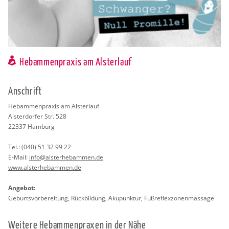
Hebammenpraxis am Alsterlauf
An­schrift
Heb­am­men­pra­xis am Als­ter­lauf
Als­ter­dor­fer Str. 528
22337
Ham­burg
Tel.:
(040) 51 32 99 22
E-Mail:
info@​als​terh​ebam​men.​de
www.​als​terh​ebam​men.​de
An­ge­bot:
Ge­burts­vor­be­rei­tung, Rück­bil­dung, Aku­punk­tur, Fu­ß­re­flex­zo­nen­mas­sa­ge
Wei­te­re Heb­am­men­pra­xen in der Nähe