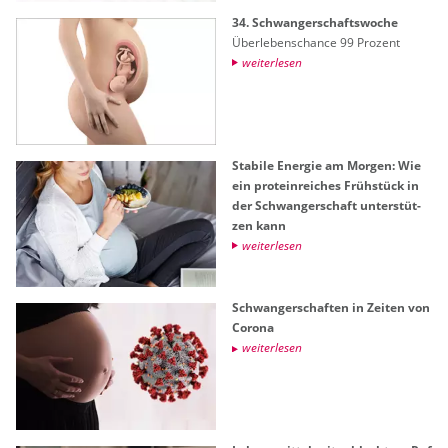
34. Schwan­ger­schafts­wo­che
Über­le­bens­chan­ce 99 Pro­zent
wei­ter­le­sen
Sta­bi­le En­er­gie am Mor­gen: Wie
ein pro­te­in­rei­ches Früh­stück in
der Schwan­ger­schaft un­ter­stüt­
zen kann
wei­ter­le­sen
Schwan­ger­schaf­ten in Zei­ten von
Co­ro­na
wei­ter­le­sen