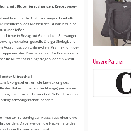
chung mit Blut­un­ter­su­chun­gen, Krebs­vor­sor­
und be­ra­ten. Die Un­ter­su­chun­gen be­inhal­ten
ku­men­tie­ren, das Mes­sen des Blut­drucks, eine
aus­zu­schlie­ßen.
­ge­schich­te in Bezug auf Ge­sund­heit, Schwan­ger­
hwan­ger­schaf­ten ge­stellt. Die gy­nä­ko­lo­gi­sche
m Aus­schluss von Chla­my­di­en (Pilz­in­fek­ti­on), ge­
grup­pe und des Rhe­sus­fak­tors. Die Krebs­vor­sor­
den im Mut­ter­pass ein­ge­tra­gen, der ein wich­ti­
Unsere Partner
ers­ter Ul­tra­schall
schaft vor­ge­se­hen, um die Ent­wick­lung des
röße des Babys (Schei­tel-Steiß-Länge) ge­mes­sen
sprungs nicht si­cher be­kannt ist. Au­ßer­dem kann
hr­lings­schwan­ger­schaft han­delt.
tri­mes­ter-Scree­ning zur Aus­schluss einer Chro­
hrt wer­den. Dabei wer­den die Na­cken­fal­te des
sen und zwei Blut­wer­te be­stimmt.