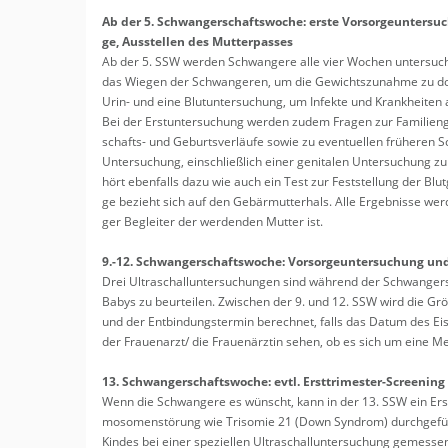
Ab der 5. Schwan­ger­schafts­wo­che: erste Vor­sor­ge­un­ter­su­
ge, Aus­stel­len des Mut­ter­pas­ses
Ab der 5. SSW wer­den Schwan­ge­re alle vier Wo­chen un­ter­sucht 
das Wie­gen der Schwan­ge­ren, um die Ge­wichts­zu­nah­me zu do­
Urin- und eine Blut­un­ter­su­chung, um In­fek­te und Krank­hei­ten 
Bei der Erst­un­ter­su­chung wer­den zudem Fra­gen zur Fa­mi­li­en
schafts- und Ge­burts­ver­läu­fe sowie zu even­tu­el­len frü­he­ren Sc
Un­ter­su­chung, ein­schlie­ß­lich einer ge­ni­ta­len Un­ter­su­chung zu
hört eben­falls dazu wie auch ein Test zur Fest­stel­lung der Blut­
ge be­zieht sich auf den Ge­bär­mut­ter­hals. Alle Er­geb­nis­se wer­
ger Be­glei­ter der wer­den­den Mut­ter ist.
9.-12. Schwan­ger­schafts­wo­che: Vor­sor­ge­un­ter­su­chung und 
Drei Ul­tra­schall­un­ter­su­chun­gen sind wäh­rend der Schwan­ger­
Babys zu be­ur­tei­len. Zwi­schen der 9. und 12. SSW wird die G
und der Ent­bin­dungs­ter­min be­rech­net, falls das Datum des Ei­
der Frau­en­arzt/ die Frau­en­ärz­tin sehen, ob es sich um eine Me
13. Schwan­ger­schafts­wo­che: evtl. Erst­tri­mes­ter-Scree­ning
Wenn die Schwan­ge­re es wünscht, kann in der 13. SSW ein Erst­
mo­so­men­stö­rung wie Tri­so­mie 21 (Down Syn­drom) durch­ge­fü
Kin­des bei einer spe­zi­el­len Ul­tra­schall­un­ter­su­chung ge­mes­