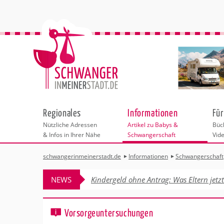
Regionales
Informationen
Für
Nützliche Adressen
Artikel zu Babys &
Büch
& Infos in Ihrer Nähe
Schwangerschaft
Vid
schwangerinmeinerstadt.de
Informationen
Schwangerschaft
Städteauswahl
Kinderwunsch
Übersicht der 
Vorbereitung au
NEWS
Kindergeld ohne Antrag: Was Eltern jetz
Schwangerschaf
Adressen
Schwangerschaft
Schwangerschaf
Sport in der Sc
Behördengänge &
Geburt
Vorsorgeuntersuchungen
Hebammen