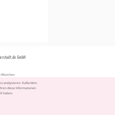
erstadt.de GmbH
i München
stadt.de
 zu ana­ly­sie­ren. Au­ßer­dem
­ren diese In­for­ma­tio­nen
elt haben.