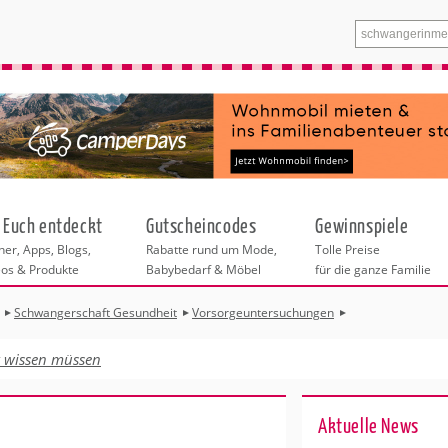
 Euch entdeckt
Gutscheincodes
Gewinnspiele
er, Apps, Blogs,
Rabatte rund um Mode,
Tolle Preise
eos & Produkte
Babybedarf & Möbel
für die ganze Familie
Schwangerschaft Gesundheit
Vorsorgeuntersuchungen
Bitte wählen Sie zuerst eine Stadt aus.
Schwangerschaft
f die Geburt
t wissen müssen
t Gesundheit
Alle weiteren Angebote in dieser Rubrik
t Ernährung
beziehen sich auf die ausgewählte Stadt.
hwangerschaft
Ak­tu­el­le News