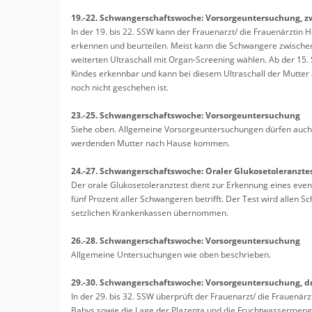
19.-22. Schwan­ger­schafts­wo­che: Vor­sor­ge­un­ter­su­chung, zwei
In der 19. bis 22. SSW kann der Frau­en­arzt/ die Frau­en­ärz­ti
er­ken­nen und be­ur­tei­len. Meist kann die Schwan­ge­re zwi­sch
wei­ter­ten Ul­tra­schall mit Organ-Scree­ning wäh­len. Ab der 15
Kin­des er­kenn­bar und kann bei die­sem Ul­tra­schall der Mut­te
noch nicht ge­sche­hen ist.
23.-25. Schwan­ger­schafts­wo­che: Vor­sor­ge­un­ter­su­chung
Siehe oben. All­ge­mei­ne Vor­sor­ge­un­ter­su­chun­gen dür­fen a
wer­den­den Mut­ter nach Hause kom­men.
24.-27. Schwan­ger­schafts­wo­che: Ora­ler Glu­ko­se­to­le­ranz­te
Der orale Glu­ko­se­to­le­ranz­test dient zur Er­ken­nung eines even
fünf Pro­zent aller Schwan­ge­ren be­trifft. Der Test wird allen 
setz­li­chen Kran­ken­kas­sen über­nom­men.
26.-28. Schwan­ger­schafts­wo­che: Vor­sor­ge­un­ter­su­chung
All­ge­mei­ne Un­ter­su­chun­gen wie oben be­schrie­ben.
29.-30. Schwan­ger­schafts­wo­che: Vor­sor­ge­un­ter­su­chung, dri
In der 29. bis 32. SSW über­prüft der Frau­en­arzt/ die Frau­en­är
Babys sowie die Lage der Pla­zen­ta und die Frucht­was­ser­men­g