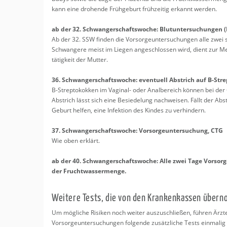
kann eine dro­hen­de Früh­ge­burt früh­zei­tig er­kannt wer­den.
ab der 32. Schwan­ger­schafts­wo­che: Blut­un­ter­su­chun­gen (H
Ab der 32. SSW fin­den die Vor­sor­ge­un­ter­su­chun­gen alle zwei
Schwan­ge­re meist im Lie­gen an­ge­schlos­sen wird, dient zur M
tä­tig­keit der Mut­ter.
36.
Schwan­ger­schafts­wo­che: even­tu­ell Ab­strich auf B-Stre
B-Strep­to­kok­ken im Va­gi­nal- oder Anal­be­reich kön­nen bei der
Ab­strich lässt sich eine Be­sie­de­lung nach­wei­sen. Fällt der Ab­str
Ge­burt hel­fen, eine In­fek­ti­on des Kin­des zu ver­hin­dern.
37.
Schwan­ger­schafts­wo­che:
Vor­sor­ge­un­ter­su­chung, CTG
Wie oben er­klärt.
ab der 40. Schwan­ger­schafts­wo­che:
Alle zwei Tage Vor­sor­
der Frucht­was­ser­men­ge.
Wei­te­re Tests, die von den Kran­ken­kas­sen über­
Um mög­li­che Ri­si­ken noch wei­ter aus­zu­schlie­ßen, füh­ren Ä
Vor­sor­ge­un­ter­su­chun­gen fol­gen­de zu­sätz­li­che Tests ein­ma­lig