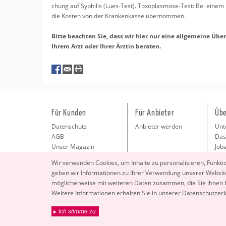
chung auf Sy­phi­lis (Lues-Test). To­xo­plas­mo­se-Test: Bei einem in
die Kos­ten von der Kran­ken­kas­se über­nom­men.
Bitte be­ach­ten Sie, dass wir hier nur eine all­ge­mei­ne Üb
Ihrem Arzt oder Ihrer Ärz­tin be­ra­ten.
Für Kunden
Für Anbieter
Übe
Datenschutz
Anbieter werden
Unt
AGB
Das
Unser Magazin
Jobs
Pre
Wir ver­wen­den Coo­kies, um In­hal­te zu per­so­na­li­sie­ren, Funk­t
Kon
geben wir In­for­ma­tio­nen zu Ihrer Ver­wen­dung un­se­rer Web­site
Imp
mög­li­cher­wei­se mit wei­te­ren Daten zu­sam­men, die Sie ihnen
Wei­te­re In­for­ma­tio­nen er­hal­ten Sie in un­se­rer
Da­ten­schut­z­er­
Ich stimme zu