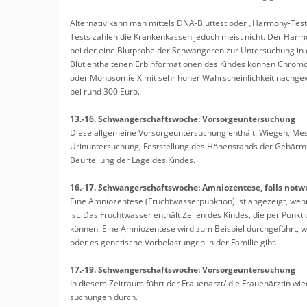
Al­ter­na­tiv kann man mit­tels DNA-Blut­test oder „Har­mo­ny-Test“
Tests zah­len die Kran­ken­kas­sen je­doch meist nicht. Der Har­mo­n
bei der eine Blut­pro­be der Schwan­ge­ren zur Un­ter­su­chung in 
Blut ent­hal­te­nen Erb­in­for­ma­tio­nen des Kin­des kön­nen Chro­m
oder Mo­no­so­mie X mit sehr hoher Wahr­schein­lich­keit nach­ge­w
bei rund 300 Euro.
13.-16. Schwan­ger­schafts­wo­che: Vor­sor­ge­un­ter­su­chung
Diese all­ge­mei­ne Vor­sor­ge­un­ter­su­chung ent­hält: Wie­gen, 
Urin­un­ter­su­chung, Fest­stel­lung des Hö­hen­stands der Ge­bär­mut
Be­ur­tei­lung der Lage des Kin­des.
16.-17. Schwan­ger­schafts­wo­che: Am­nio­zen­te­se, falls not­w
Eine Am­nio­zen­te­se (Frucht­was­ser­punk­ti­on) ist an­ge­zeigt, we
ist. Das Frucht­was­ser ent­hält Zel­len des Kin­des, die per Punk
kön­nen. Eine Am­nio­zen­te­se wird zum Bei­spiel durch­ge­führt, we
oder es ge­ne­ti­sche Vor­be­las­tun­gen in der Fa­mi­lie gibt.
17.-19. Schwan­ger­schafts­wo­che: Vor­sor­ge­un­ter­su­chung
In die­sem Zeit­raum führt der Frau­en­arzt/ die Frau­en­ärz­tin wie
su­chun­gen durch.