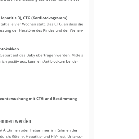
e­pa­ti­tis B), CTG (Kar­dio­to­ko­gramm)
 statt alle vier Wo­chen statt. Das CTG, an dass die
es­sung der Herz­tö­ne des Kin­des und der We­hen­
p­to­kok­ken
 Ge­burt auf das Baby über­tra­gen wer­den. Mit­tels
ich po­si­tiv aus, kann ein An­ti­bio­ti­kum bei der
ge­un­ter­su­chung mit CTG und Be­stim­mung
nom­men wer­den
rzte/ Ärz­tin­nen oder Heb­am­men im Rah­men der
 durch: Rö­teln-, He­pa­ti­tis- und HIV-Test, Un­ter­su­