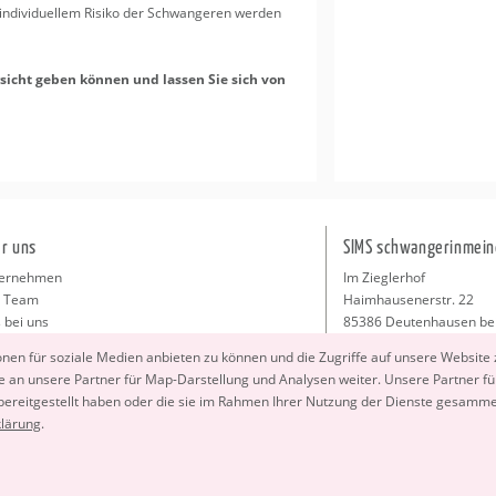
­di­vi­du­el­lem Ri­si­ko der Schwan­ge­ren wer­den
er­sicht geben kön­nen und las­sen Sie sich von
r uns
SIMS schwangerinmein
ernehmen
Im Zieglerhof
 Team
Haimhausenerstr. 22
 bei uns
85386 Deutenhausen be
sse
info@schwangerinmeiner
io­nen für so­zia­le Me­di­en an­bie­ten zu kön­nen und die Zu­grif­fe auf un­se­re Web­site
takt
 an un­se­re Part­ner für Map-Dar­stel­lung und Ana­ly­sen wei­ter. Un­se­re Part­ner füh
ressum
 be­reit­ge­stellt haben oder die sie im Rah­men Ihrer Nut­zung der Diens­te ge­sam­m
klä­rung
.
Copyright 2026 © SIMS schwangerinmeinerstadt.de GmbH. All Rights Reserved.
Stockfotos by
depositphotos