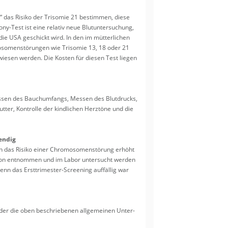
 das Ri­si­ko der Tri­so­mie 21 be­stim­men, diese
y-Test ist eine re­la­tiv neue Blut­un­ter­su­chung,
die USA ge­schickt wird. In den im müt­ter­li­chen
o­so­men­stö­run­gen wie Tri­so­mie 13, 18 oder 21
ie­sen wer­den. Die Kos­ten für die­sen Test lie­gen
Mes­sen des Bauch­um­fangs, Mes­sen des Blut­drucks,
­ter, Kon­trol­le der kind­li­chen Herz­tö­ne und die
en­dig
nn das Ri­si­ko einer Chro­mo­so­men­stö­rung er­höht
­ti­on ent­nom­men und im Labor un­ter­sucht wer­den
nn das Erst­tri­mes­ter-Scree­ning auf­fäl­lig war
­der die oben be­schrie­be­nen all­ge­mei­nen Un­ter­