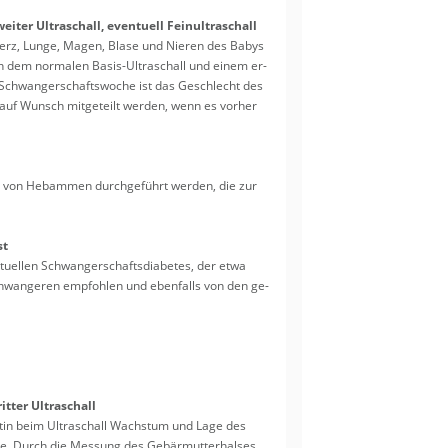
­ter Ul­tra­schall, even­tu­ell Fein­ul­tra­schall
n Herz, Lunge, Magen, Blase und Nie­ren des Babys
en dem nor­ma­len Basis-Ul­tra­schall und einem er­
. Schwan­ger­schafts­wo­che ist das Ge­schlecht des
r auf Wunsch mit­ge­teilt wer­den, wenn es vor­her
uch von Heb­am­men durch­ge­führt wer­den, die zur
st
­tu­el­len Schwan­ger­schafts­dia­be­tes, der etwa
Schwan­ge­ren emp­foh­len und eben­falls von den ge­
t­ter Ul­tra­schall
z­tin beim Ul­tra­schall Wachs­tum und Lage des
e. Durch die Mes­sung des Ge­bär­mut­ter­hal­ses