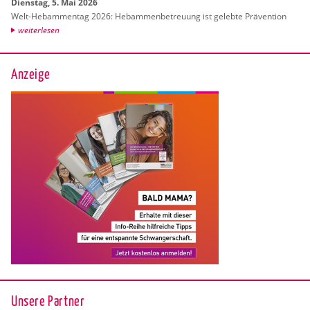
Diens­tag, 5. Mai 2026
Welt-Heb­am­men­tag 2026: Heb­am­men­be­treu­ung ist ge­leb­te Prä­ven­ti­on
wei­ter­le­sen
Anzeige
Unsere Partner