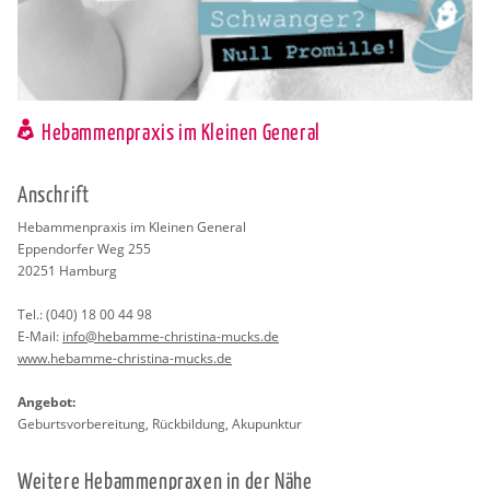
Hebammenpraxis im Kleinen General
An­schrift
Heb­am­men­pra­xis im Klei­nen Ge­ne­ral
Ep­pen­dor­fer Weg 255
20251
Ham­burg
Tel.:
(040) 18 00 44 98
E-Mail:
info@​hebamme-​christina-​mucks.​de
www.​hebamme-​christina-​mucks.​de
An­ge­bot:
Ge­burts­vor­be­rei­tung, Rück­bil­dung, Aku­punk­tur
Wei­te­re Heb­am­men­pra­xen in der Nähe