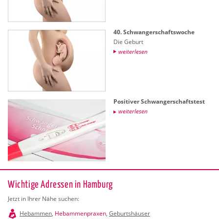
40. Schwan­ger­schafts­wo­che
Die Ge­burt
wei­ter­le­sen
Po­si­ti­ver Schwan­ger­schafts­test
wei­ter­le­sen
Wichtige Adressen in Hamburg
Jetzt in Ihrer Nähe suchen:
Hebammen
,
Hebammenpraxen
,
Geburtshäuser