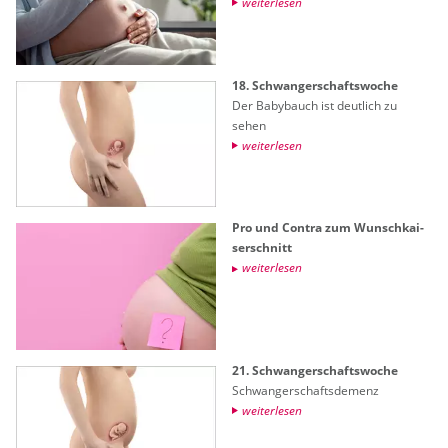
wei­ter­le­sen
18. Schwan­ger­schafts­wo­che
Der Ba­by­bauch ist deut­lich zu
sehen
wei­ter­le­sen
Pro und Con­tra zum Wunsch­kai­
ser­schnitt
wei­ter­le­sen
21. Schwan­ger­schafts­wo­che
Schwan­ger­schafts­de­menz
wei­ter­le­sen