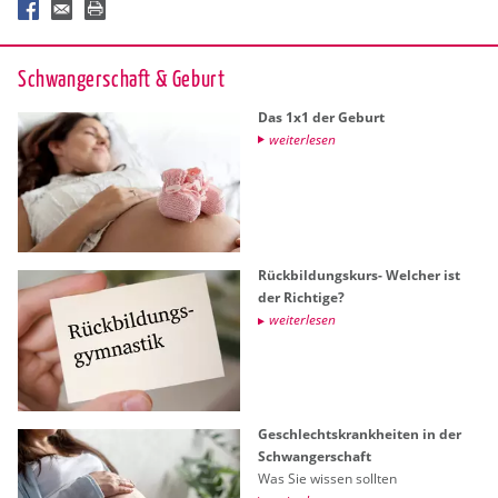
Schwan­ger­schaft & Ge­burt
Das 1x1 der Ge­burt
wei­ter­le­sen
Rück­bil­dungs­kurs- Wel­cher ist
der Rich­ti­ge?
wei­ter­le­sen
Ge­schlechts­krank­hei­ten in der
Schwan­ger­schaft
Was Sie wis­sen soll­ten