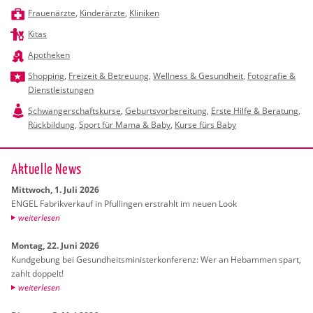
Frauenärzte
,
Kinderärzte
,
Kliniken
Kitas
Apotheken
Shopping
,
Freizeit & Betreuung
,
Wellness & Gesundheit
,
Fotografie &
Dienstleistungen
Schwangerschaftskurse
,
Geburtsvorbereitung
,
Erste Hilfe & Beratung
,
Rückbildung
,
Sport für Mama & Baby
,
Kurse fürs Baby
Ak­tu­el­le News
Mitt­woch, 1. Juli 2026
ENGEL Fa­brik­ver­kauf in Pful­lin­gen er­strahlt im neuen Look
wei­ter­le­sen
Mon­tag, 22. Juni 2026
Kund­ge­bung bei Ge­sund­heits­mi­nis­ter­kon­fe­renz: Wer an Heb­am­men spart,
zahlt dop­pelt!
wei­ter­le­sen