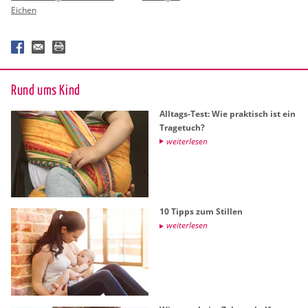
Eichen
Rund ums Kind
All­tags-Test: Wie prak­tisch ist ein
Tra­ge­tuch?
wei­ter­le­sen
10 Tipps zum Stil­len
wei­ter­le­sen