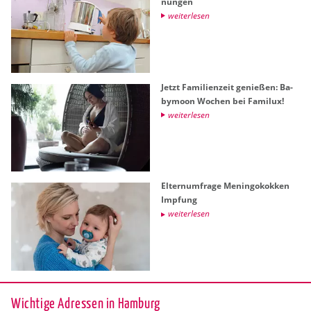
nun­gen
wei­ter­le­sen
Jetzt Fa­mi­li­en­zeit ge­nie­ßen: Ba­
by­moon Wo­chen bei Fa­mi­lux!
wei­ter­le­sen
El­tern­um­fra­ge Me­nin­go­kok­ken
Imp­fung
wei­ter­le­sen
Wichtige Adressen in Hamburg