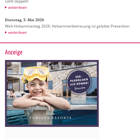
zahlt dop­pelt!
wei­ter­le­sen
Diens­tag, 5. Mai 2026
Welt-Heb­am­men­tag 2026: Heb­am­men­be­treu­ung ist ge­leb­te Prä­ven­ti­on
wei­ter­le­sen
Anzeige