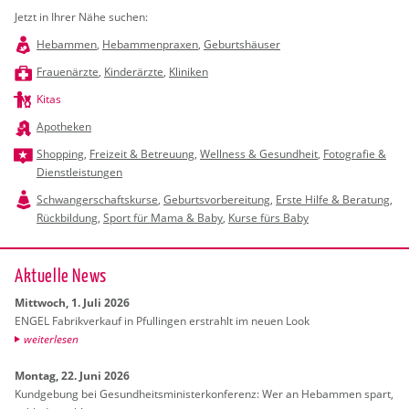
Jetzt in Ihrer Nähe suchen:
Hebammen
,
Hebammenpraxen
,
Geburtshäuser
Frauenärzte
,
Kinderärzte
,
Kliniken
Kitas
Apotheken
Shopping
,
Freizeit & Betreuung
,
Wellness & Gesundheit
,
Fotografie &
Dienstleistungen
Schwangerschaftskurse
,
Geburtsvorbereitung
,
Erste Hilfe & Beratung
,
Rückbildung
,
Sport für Mama & Baby
,
Kurse fürs Baby
Ak­tu­el­le News
Mitt­woch, 1. Juli 2026
ENGEL Fa­brik­ver­kauf in Pful­lin­gen er­strahlt im neuen Look
wei­ter­le­sen
Mon­tag, 22. Juni 2026
Kund­ge­bung bei Ge­sund­heits­mi­nis­ter­kon­fe­renz: Wer an Heb­am­men spart,