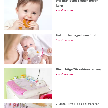
Wie man beim Zah­nen hel­fen
kann
wei­ter­le­sen
Kuh­milch­all­er­gie beim Kind
wei­ter­le­sen
Die rich­ti­ge Wi­ckel-Aus­stat­tung
wei­ter­le­sen
7 Erste Hilfe Tipps bei Ver­bren­