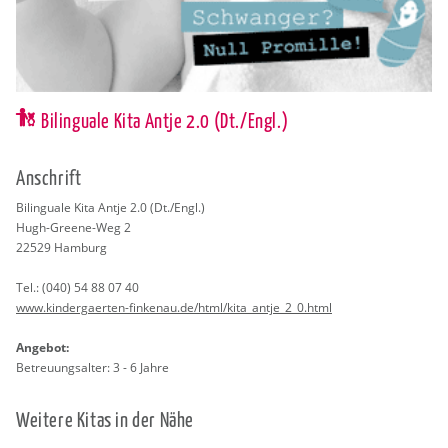
Bilinguale Kita Antje 2.0 (Dt./Engl.)
An­schrift
Bi­lin­gua­le Kita Antje 2.0 (Dt./Engl.)
Hugh-Gree­ne-Weg 2
22529
Ham­burg
Tel.:
(040) 54 88 07 40
www.​kin​derg​aert​en-​finkenau.​de/​html/​kita_​antje_​2_​0.​html
An­ge­bot:
Be­treu­ungs­al­ter: 3 - 6 Jahre
Wei­te­re Kitas in der Nähe