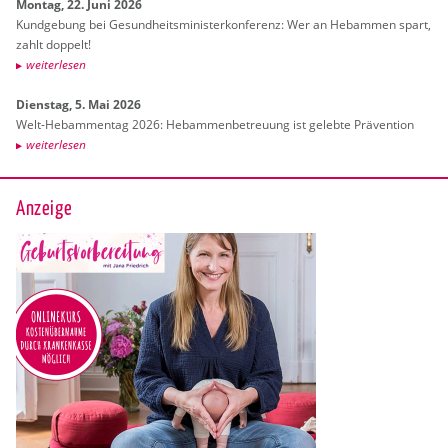
Mon­tag, 22. Juni 2026
Kund­ge­bung bei Ge­sund­heits­mi­nis­ter­kon­fe­renz: Wer an Heb­am­men spart,
zahlt dop­pelt!
wei­ter­le­sen
Diens­tag, 5. Mai 2026
Welt-Heb­am­men­tag 2026: Heb­am­men­be­treu­ung ist ge­leb­te Prä­ven­ti­on
wei­ter­le­sen
Anzeige