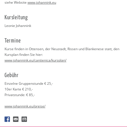
siehe Web­site
www.​johannink.​eu
Kurs­lei­tung
Leo­nie Jo­hann­ink
Ter­mi­ne
Kurse fin­den in Ot­ten­sen, der Neu­stadt, Ris­sen und Blan­ke­ne­se statt, den
Kurs­plan fin­den Sie hier:
www.​johannink.​eu/​cantienica/​kursplan/
Ge­bühr
Ein­zel­ne Grup­pen­stun­de € 25,-
10er Karte € 210,-
Pri­vat­stun­de: € 85,-
www.​johannink.​eu/​preise/