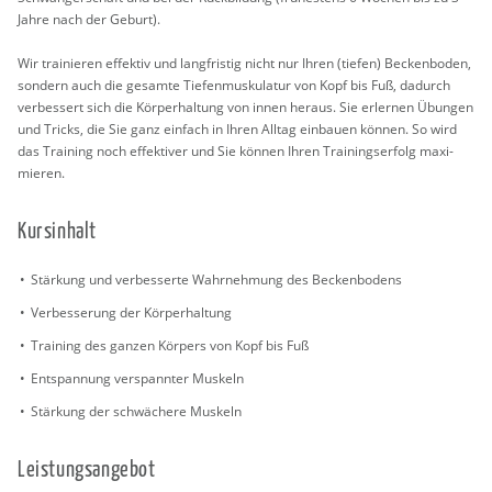
Jahre nach der Ge­burt).
Wir trai­nie­ren ef­fek­tiv und lang­fris­tig nicht nur Ihren (tie­fen) Be­cken­bo­den,
son­dern auch die ge­sam­te Tie­fen­mus­ku­la­tur von Kopf bis Fuß, da­durch
ver­bes­sert sich die Kör­per­hal­tung von innen her­aus. Sie er­ler­nen Übun­gen
und Tricks, die Sie ganz ein­fach in Ihren All­tag ein­bau­en kön­nen. So wird
das Trai­ning noch ef­fek­ti­ver und Sie kön­nen Ihren Trai­nings­er­folg ma­xi­
mie­ren.
Kurs­in­halt
Stär­kung und ver­bes­ser­te Wahr­neh­mung des Be­cken­bo­dens
Ver­bes­se­rung der Kör­per­hal­tung
Trai­ning des gan­zen Kör­pers von Kopf bis Fuß
Ent­span­nung ver­spann­ter Mus­keln
Stär­kung der schwä­che­re Mus­keln
Leis­tungs­an­ge­bot