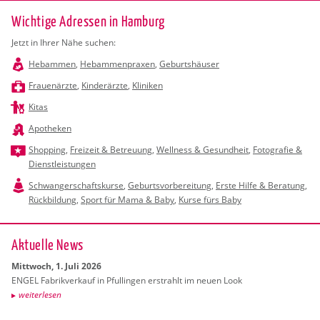
Wichtige Adressen in Hamburg
Jetzt in Ihrer Nähe suchen:
Hebammen
,
Hebammenpraxen
,
Geburtshäuser
Frauenärzte
,
Kinderärzte
,
Kliniken
Kitas
Apotheken
Shopping
,
Freizeit & Betreuung
,
Wellness & Gesundheit
,
Fotografie &
Dienstleistungen
Schwangerschaftskurse
,
Geburtsvorbereitung
,
Erste Hilfe & Beratung
,
Rückbildung
,
Sport für Mama & Baby
,
Kurse fürs Baby
Ak­tu­el­le News
Mitt­woch, 1. Juli 2026
ENGEL Fa­brik­ver­kauf in Pful­lin­gen er­strahlt im neuen Look
wei­ter­le­sen