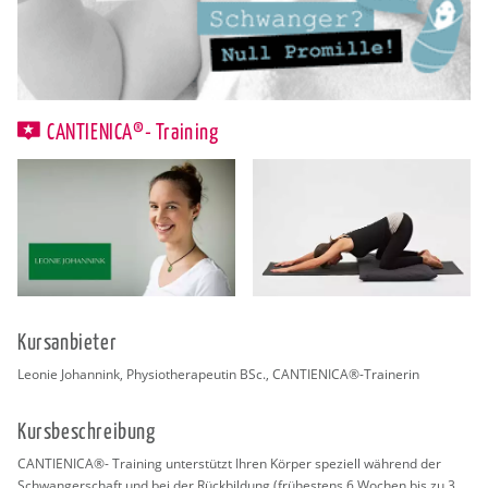
CANTIENICA®- Training
Kurs­an­bie­ter
Leo­nie Jo­hann­ink, Phy­sio­the­ra­peu­tin BSc., CAN­TI­ENI­CA®-Trai­ne­rin
Kurs­be­schrei­bung
CAN­TI­ENI­CA®- Trai­ning un­ter­stützt Ihren Kör­per spe­zi­ell wäh­rend der
Schwan­ger­schaft und bei der Rück­bil­dung (frü­hes­tens 6 Wo­chen bis zu 3