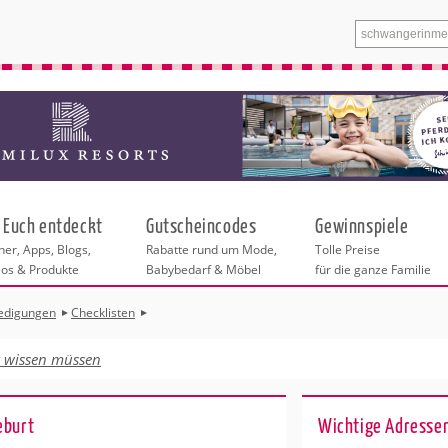
 Euch entdeckt
Gutscheincodes
Gewinnspiele
er, Apps, Blogs,
Rabatte rund um Mode,
Tolle Preise
eos & Produkte
Babybedarf & Möbel
für die ganze Familie
edigungen
Checklisten
n
tskurse
xen
ante Links
itung
euung
t wissen müssen
entren in Hamburg
eratung
undheit
enstleistungen
 & Baby
Hamburg
eburt
Wichtige Adresse