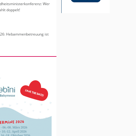
heits­mi­nis­ter­kon­fe­renz: Wer
hlt dop­pelt!
6: Heb­am­men­be­treu­ung ist