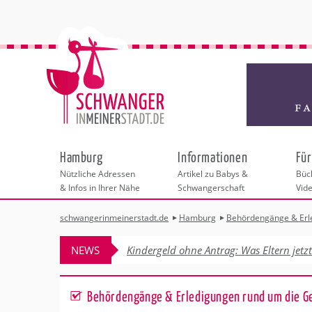
Hamburg
Informationen
Für
Nützliche Adressen
Artikel zu Babys &
Büch
& Infos in Ihrer Nähe
Schwangerschaft
Vid
schwangerinmeinerstadt.de
Hamburg
Behördengänge & Erl
Städteauswahl
Hebammen
Checklisten
Beratungsstelle
Schwangerschaf
Shopping
Hebammenpra
Infos & interess
Geburtsvorbere
Freizeit & Betr
NEWS
Kindergeld ohne Antrag: Was Eltern jetz
Geburtshäuser
Kinderwunschz
Erste Hilfe & B
Wellness & Ges
Adressen
Frauenärzte
Rückbildung
Fotografie & Di
Kinderärzte
Sport für Mama
Insider-Tipps 
Behördengänge &
Behördengänge & Erledigungen rund um die G
Kliniken
Kurse fürs Baby