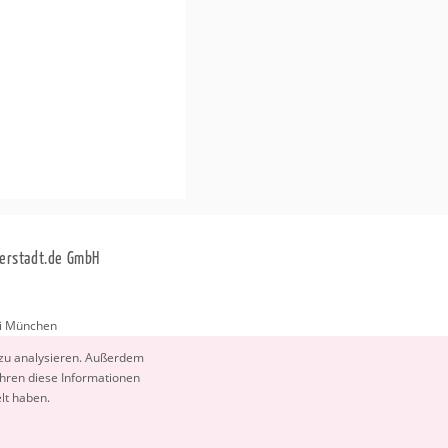
erstadt.de GmbH
i München
stadt.de
 zu ana­ly­sie­ren. Au­ßer­dem
­ren diese In­for­ma­tio­nen
elt haben.