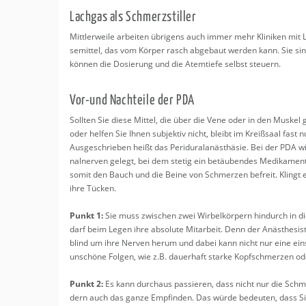
Lach­gas als Schmerz­stil­ler
Mitt­ler­wei­le ar­bei­ten üb­ri­gens auch immer mehr Kli­ni­ken mit
se­mit­tel, das vom Kör­per rasch ab­ge­baut wer­den kann. Sie sin
kön­nen die Do­sie­rung und die Atem­tie­fe selbst steu­ern.
Vor-und Nach­tei­le der PDA
Soll­ten Sie diese Mit­tel, die über die Vene oder in den Mus­kel g
oder hel­fen Sie Ihnen sub­jek­tiv nicht, bleibt im Kreiß­saal fast 
Aus­ge­schrie­ben heißt das Pe­ri­du­ral­an­äst­hä­sie. Bei der PDA 
nal­ner­ven ge­legt, bei dem ste­tig ein be­täu­ben­des Me­di­ka­
somit den Bauch und die Beine von Schmer­zen be­freit. Klingt ei
ihre Tü­cken.
Punkt 1:
Sie muss zwi­schen zwei Wir­bel­kör­pern hin­durch in 
darf beim Legen ihre ab­so­lu­te Mit­ar­beit. Denn der An­äs­the­sist,
blind um ihre Ner­ven herum und dabei kann nicht nur eine ein­se
un­schö­ne Fol­gen, wie z.B. dau­er­haft star­ke Kopf­schmer­zen oder
Punkt 2:
Es kann durch­aus pas­sie­ren, dass nicht nur die Schme
dern auch das ganze Emp­fin­den. Das würde be­deu­ten, dass Sie