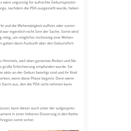
äre un­güns­tig für auf­rech­te Ge­burts­po­si­tio­
orge, nach­dem die PDA aus­ge­stellt wurde, haben
t und die We­hen­tä­tig­keit auf­hört oder zu­min­
d war ei­gent­lich nicht Sinn der Sache. Somit wird
ng nötig, um mög­lichst recht­zei­tig eine We­hen­
un­gen geben dann Aus­kunft über den Ge­burts­fort­
s Him­mels, weil oben ge­nann­te Ri­si­ken und Ne­
ls große Er­leich­te­rung emp­fun­den wurde. Sie
e aktiv an der Ge­burt be­tei­ligt sind und ihr Kind
h mer­ken, wenn diese Phase be­ginnt. Denn wenn
 den Darm aus, den die PDA nicht neh­men kann.
üs­sen, kann die­ser auch unter der auf­ge­spritz­
ka­ment in einer hö­he­ren Do­sie­rung in den Ka­the­
­re­gi­on somit si­cher.