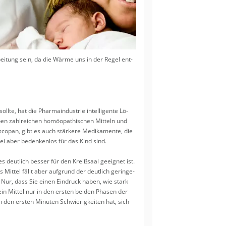
ei­tung sein, da die Wärme uns in der Regel ent­
te, hat die Phar­ma­in­dus­trie in­tel­li­gen­te Lö­
 zahl­rei­chen ho­möo­pa­thi­schen Mit­teln und
o­pan, gibt es auch stär­ke­re Me­di­ka­men­te, die
i aber be­den­ken­los für das Kind sind.
res deut­lich bes­ser für den Kreiß­saal ge­eig­net ist.
Mit­tel fällt aber auf­grund der deut­lich ge­rin­ge­
z. Nur, dass Sie einen Ein­druck haben, wie stark
ein Mit­tel nur in den ers­ten bei­den Pha­sen der
en ers­ten Mi­nu­ten Schwie­rig­kei­ten hat, sich