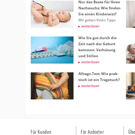
Nur das Beste für Ihren
Nach­wuchs: Wie fin­den
Sie einen Kin­der­arzt?
Wir geben Ihnen Tipps
wei­ter­le­sen
Wie Sie gut durch die
Zeit nach der Ge­burt
kom­men: Ver­hü­tung
und Stil­len
wei­ter­le­sen
All­tags-Test: Wie prak­
tisch ist ein Tra­ge­tuch?
wei­ter­le­sen
Für Kunden
Für Anbieter
Übe