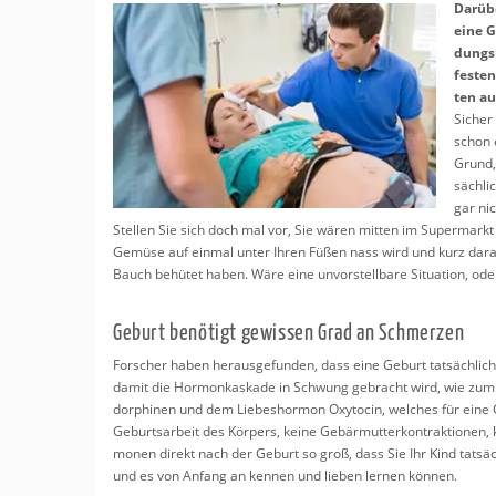
Erledigungen
Dar­üb
Baby & Kleinkind
eine G
dungs­
Beratung
fes­te
Kurse
ten au
Kurse
Si­cher
Psychische Gesundheit für
schon 
Grund,
Regionale Tipps
Schwangere und Eltern
säch­l
gar ni
Familie
Stel­len Sie sich doch mal vor, Sie wären mit­ten im Su­per­mar
Ge­mü­se auf ein­mal unter Ihren Füßen nass wird und kurz dar­a
Bauch be­hü­tet haben. Wäre eine un­vor­stell­ba­re Si­tua­ti­on, ode
Ge­burt be­nö­tigt ge­wis­sen Grad an Schmer­zen
For­scher haben her­aus­ge­fun­den, dass eine Ge­burt tat­säch­lic
damit die Hor­mon­kas­ka­de in Schwung ge­bracht wird, wie zum Be
dor­phi­nen und dem Lie­bes­hor­mon Oxy­to­cin, wel­ches für eine 
Ge­burts­ar­beit des Kör­pers, keine Ge­bär­mut­ter­kon­trak­tio­ne
mo­nen di­rekt nach der Ge­burt so groß, dass Sie Ihr Kind tat­säc
und es von An­fang an ken­nen und lie­ben ler­nen kön­nen.