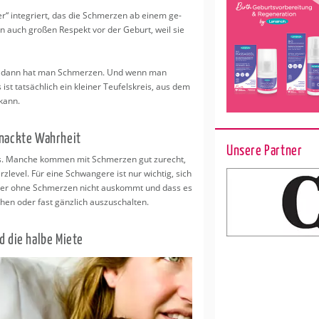
ter“ in­te­griert, das die Schmer­zen ab einem ge­
 auch gro­ßen Re­spekt vor der Ge­burt, weil sie
, dann hat man Schmer­zen. Und wenn man
t tat­säch­lich ein klei­ner Teu­fels­kreis, aus dem
 kann.
 nack­te Wahr­heit
Unsere Partner
rs. Man­che kom­men mit Schmer­zen gut zu­recht,
­le­vel. Für eine Schwan­ge­re ist nur wich­tig, sich
bt, der ohne Schmer­zen nicht aus­kommt und dass es
en oder fast gänz­lich aus­zu­schal­ten.
nd die halbe Miete