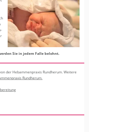
n
ch
n
a­
er
er­den Sie in jedem Falle be­lohnt.
von der Heb­am­men­pra­xis Rund­her­um. Wei­te­re
am­men­pra­xis Rund­her­um.
­be­rei­tung