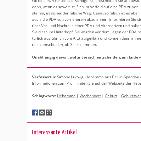
Ob eine PDA für Sie das Rich­ti­ge ist, ent­schei­den Sie am bes­te
dann, wenn es so­weit ist. Sich im Vor­feld auf eine PDA zu ver­
stei­fen, ist si­cher der fal­sche Weg. Ge­nau­so falsch ist es aber
auch, die PDA von vor­ne­her­ein ab­zu­leh­nen. In­for­mie­ren Sie si
über Vor- und Nach­tei­le einer PDA und Al­ter­na­ti­ven und habe
Sie diese im Hin­ter­kopf. Sie wer­den vor dem Legen der PDA n
tür­lich aus­führ­lich vom Arzt auf­ge­klärt und kön­nen dann imm
noch ent­schei­den, ob Sie zu­stim­men.
Un­ab­hän­gig davon, wofür Sie sich ent­schei­den, am Ende w
Ver­fas­ser/in:
Si­mo­ne Lud­wig, Heb­am­me aus Ber­lin-Span­dau 
In­for­ma­tio­nen zum Pro­fil fin­den Sie auf der
Web­sei­te der Heb­
Schlag­wor­te:
Heb­am­me
|
Wo­chen­bett
|
Ge­burt
|
Ge­burts­vor
In­ter­es­san­te Ar­ti­kel