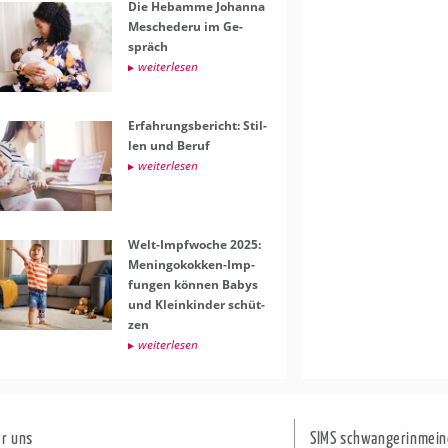
Die Heb­am­me Jo­han­na
Me­sche­de­ru im Ge­
spräch
wei­ter­le­sen
Er­fah­rungs­be­richt: Stil­
len und Beruf
wei­ter­le­sen
Welt-Impf­wo­che 2025:
Me­nin­go­kok­ken-Imp­
fun­gen kön­nen Babys
und Klein­kin­der schüt­
zen
wei­ter­le­sen
r uns
SIMS schwangerinmein