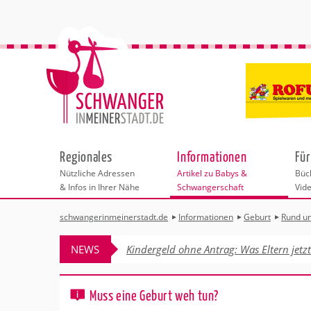
Regionales
Informationen
Für
Nützliche Adressen
Artikel zu Babys &
Büch
& Infos in Ihrer Nähe
Schwangerschaft
Vid
schwangerinmeinerstadt.de
Informationen
Geburt
Rund u
Städteauswahl
Kinderwunsch
Art der Geburt
Geburtsvorbere
NEWS
Kindergeld ohne Antrag: Was Eltern jetz
Rund um die Ge
Adressen
Schwangerschaft
Nach der Gebur
Behördengänge &
Geburt
Muss eine Geburt weh tun?