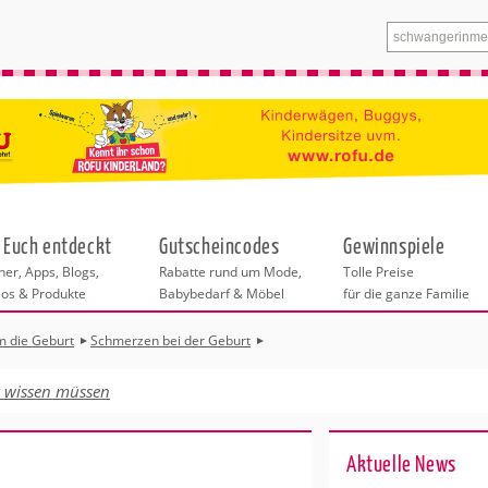
 Euch entdeckt
Gutscheincodes
Gewinnspiele
er, Apps, Blogs,
Rabatte rund um Mode,
Tolle Preise
eos & Produkte
Babybedarf & Möbel
für die ganze Familie
m die Geburt
Schmerzen bei der Geburt
Bitte wählen Sie zuerst eine Stadt aus.
itung
t wissen müssen
burt
Alle weiteren Angebote in dieser Rubrik
t
beziehen sich auf die ausgewählte Stadt.
Ak­tu­el­le News