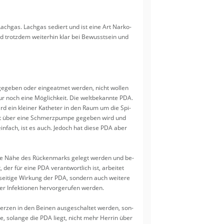
 Lach­gas. Lach­gas se­diert und ist eine Art Nar­ko­
d trotz­dem wei­ter­hin klar bei Be­wusst­sein und
e­ge­ben oder ein­ge­at­met wer­den, nicht wol­len
nur noch eine Mög­lich­keit. Die welt­be­kann­te PDA.
wird ein klei­ner Ka­the­ter in den Raum um die Spi­
ment über eine Schmerz­pum­pe ge­ge­ben wird und
n­fach, ist es auch. Je­doch hat diese PDA aber
die Nähe des Rü­cken­marks ge­legt wer­den und be­
 der für eine PDA ver­ant­wort­lich ist, ar­bei­tet
i­ti­ge Wir­kung der PDA, son­dern auch wei­te­re
 In­fek­tio­nen her­vor­ge­ru­fen wer­den.
r­zen in den Bei­nen aus­ge­schal­tet wer­den, son­
, so­lan­ge die PDA liegt, nicht mehr Her­rin über