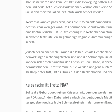
Ihre Beine wären und kein Ge­fühl für die Be­we­gung hät­ten. Das w
nen und be­deu­tet auch ein Ba­de­wan­nen-Ver­bot. Aber keine S
Sie in den meis­ten Fäl­len Ihr Ge­fühl auch schnell wie­der.
Wei­ter­hin kann es pas­sie­ren, dass die PDA zu ent­span­nend wirk
dest spür­bar we­ni­ger wird. Das hemmt den Ge­burts­ver­lauf un
eine kon­ti­nu­ier­li­che CTG-Auf­zeich­nung zur We­hen­be­ob­ach­tu
schwä­che fest­zu­stel­len. Re­gel­mä­ßi­ge va­gi­na­le Un­ter­su­ch
schritt.
Je­doch be­zeich­nen viele Frau­en die PDA auch als Ge­schenk de
ben­wir­kun­gen nicht ein­ge­tre­ten sind und die Schmerz­pau­se a
kön­nen sich er­ho­len und für den End­spurt – die Phase, in der Si
her­aus­schie­ben – Kraft sam­meln. Sie wer­den üb­ri­gens auc
ihr Baby tie­fer tritt, übt es Druck auf den Be­cken­bo­den und
Kai­ser­schnitt trotz PDA?
Soll­te die Ge­burt durch einen Kai­ser­schnitt be­en­det wer­den m
ten PDA statt­fin­den. Dabei wird ein­fach das be­täu­ben­de Me­di­
ter ge­ge­ben und stellt die Schmerz­frei­heit in der un­te­ren Bauch