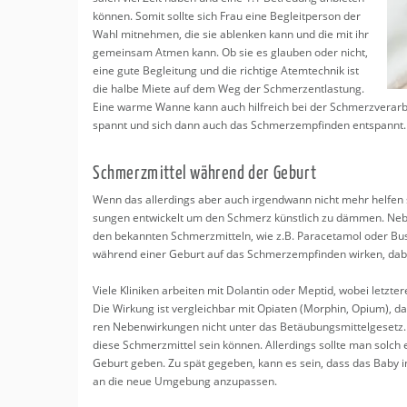
kön­nen. Somit soll­te sich Frau eine Be­gleit­per­son der
Wahl mit­neh­men, die sie ab­len­ken kann und die mit ihr
ge­mein­sam Atmen kann. Ob sie es glau­ben oder nicht,
eine gute Be­glei­tung und die rich­ti­ge Atem­tech­nik ist
die halbe Miete auf dem Weg der Schmer­z­ent­las­tung.
Eine warme Wanne kann auch hilf­reich bei der Schmerz­ver­ar­b
spannt und sich dann auch das Schmerz­emp­fin­den ent­spannt.
Schmerz­mit­tel wäh­rend der Ge­burt
Wenn das al­ler­dings aber auch ir­gend­wann nicht mehr hel­fen soll­
sun­gen ent­wi­ckelt um den Schmerz künst­lich zu däm­men. Neben
den be­kann­ten Schmerz­mit­teln, wie z.B. Par­acet­amol oder Bu­sc
wäh­rend einer Ge­burt auf das Schmerz­emp­fin­den wir­ken, dabe
Viele Kli­ni­ken ar­bei­ten mit Do­lan­tin oder Mep­tid, wobei letz­te­
Die Wir­kung ist ver­gleich­bar mit Opi­aten (Mor­phin, Opium), das 
ren Ne­ben­wir­kun­gen nicht unter das Be­täu­bungs­mit­tel­ge­set
diese Schmerz­mit­tel sein kön­nen. Al­ler­dings soll­te man solch 
Ge­burt geben. Zu spät ge­ge­ben, kann es sein, dass das Baby in d
an die neue Um­ge­bung an­zu­pas­sen.