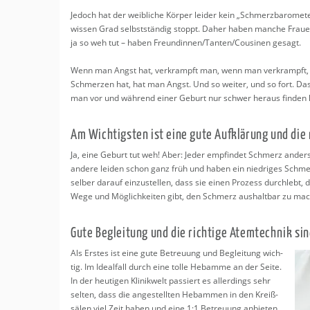
Je­doch hat der weib­li­che Kör­per lei­der kein „Schmerz­ba­ro­me­
wis­sen Grad selbst­stän­dig stoppt. Daher haben man­che Frau­en
ja so weh tut – haben Freun­din­nen/Tan­ten/Cou­si­nen ge­sagt.
Wenn man Angst hat, ver­krampft man, wenn man ver­krampft
Schmer­zen hat, hat man Angst. Und so wei­ter, und so fort. Das is
man vor und wäh­rend einer Ge­burt nur schwer her­aus fin­den
Am Wich­tigs­ten ist eine gute Auf­klä­rung und die
Ja, eine Ge­burt tut weh! Aber: Jeder emp­fin­det Schmerz an­de
an­de­re lei­den schon ganz früh und haben ein nied­ri­ges Schmerz
sel­ber dar­auf ein­zu­stel­len, dass sie einen Pro­zess durch­le
Wege und Mög­lich­kei­ten gibt, den Schmerz aus­halt­bar zu ma­ch
Gute Be­glei­tung und die rich­ti­ge Atem­tech­nik si
Als Ers­tes ist eine gute Be­treu­ung und Be­glei­tung wich­
tig. Im Ide­al­fall durch eine tolle Heb­am­me an der Seite.
In der heu­ti­gen Kli­nik­welt pas­siert es al­ler­dings sehr
sel­ten, dass die an­ge­stell­ten Heb­am­men in den Kreiß­
sä­len viel Zeit haben und eine 1:1 Be­treu­ung an­bie­ten