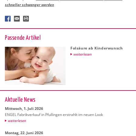
schnel­ler schwan­ger wer­den
Pas­sen­de Ar­ti­kel
Fol­säu­re ab Kin­der­wunsch
wei­ter­le­sen
Ak­tu­el­le News
Mitt­woch, 1. Juli 2026
ENGEL Fa­brik­ver­kauf in Pful­lin­gen er­strahlt im neuen Look
wei­ter­le­sen
Mon­tag, 22. Juni 2026