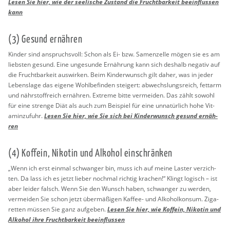
Lesen Sie hier, wie der see­li­sche Zu­stand die Frucht­bar­keit be­ein­flus­sen
kann
(3) Ge­sund er­näh­ren
Kin­der sind an­spruchs­voll: Schon als Ei- bzw. Sa­men­zel­le mögen sie es am
liebs­ten ge­sund. Eine un­ge­sun­de Er­näh­rung kann sich des­halb ne­ga­tiv auf
die Frucht­bar­keit aus­wir­ken. Beim Kin­der­wunsch gilt daher, was in jeder
Le­bens­la­ge das ei­ge­ne Wohl­be­fin­den stei­gert: ab­wechs­lungs­reich, fett­arm
und nähr­stoff­reich er­näh­ren. Ex­tre­me bitte ver­mei­den. Das zählt so­wohl
für eine stren­ge Diät als auch zum Bei­spiel für eine un­na­tür­lich hohe Vit­
amin­zu­fuhr.
Lesen Sie hier, wie Sie sich bei Kin­der­wunsch ge­sund er­näh­
ren
(4) Kof­fe­in, Ni­ko­tin und Al­ko­hol ein­schrän­ken
„Wenn ich erst ein­mal schwan­ger bin, muss ich auf meine Las­ter ver­zich­
ten. Da lass ich es jetzt lie­ber noch­mal rich­tig kra­chen!“ Klingt lo­gisch – ist
aber lei­der falsch. Wenn Sie den Wunsch haben, schwan­ger zu wer­den,
ver­mei­den Sie schon jetzt über­mä­ßi­gen Kaf­fee- und Al­ko­hol­kon­sum. Zi­ga­
ret­ten müs­sen Sie ganz auf­ge­ben.
Lesen Sie hier, wie Kof­fe­in, Ni­ko­tin und
Al­ko­hol ihre Frucht­bar­keit be­ein­flus­sen