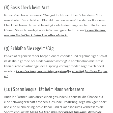
(8) Basis Check beim Arzt
Ken­nen Sie Ihren Ei­sen­wert? Wie gut funk­tio­niert Ihre Schild­drü­se? Und
wann haben Sie zu­letzt ein Blut­bild ma­chen las­sen? Ein klei­ner Rund­um-
Check bei Ihrem Haus­arzt be­sei­tigt viele klei­ne Fra­ge­zei­chen. Und schon
kön­nen Sie sich be­ru­higt auf die Schwan­ger­schaft freu­en!
Lesen Sie hier,
was ein Basis-Check beim Arzt alles ab­deckt
(9) Schla­fen Sie re­gel­mä­ßig
Im Schlaf re­ge­ne­riert der Kör­per. Aus­rei­chen­der und re­gel­mä­ßi­ger Schlaf
ist des­halb ge­ra­de bei Kin­der­wunsch wich­tig! In Kom­bi­na­ti­on mit Stress
kann durch Schlaf­man­gel der Ei­sprung ver­zö­gert oder sogar ver­hin­dert
wer­den.
Lesen Sie hier, wie wich­tig re­gel­mä­ßi­ger Schlaf für Ihren Kör­per
ist
(10) Sper­mi­en­qua­li­tät beim Mann ver­bes­sern
Auch Ihr Part­ner kann durch einen ge­sun­den Le­bens­stil die Chan­ce auf
eine Schwan­ger­schaft er­hö­hen. Ge­sun­de Er­näh­rung, re­gel­mä­ßi­ger Sport
und eine Mi­ni­mie­rung des Al­ko­hol- und Ni­ko­tin­kon­sums ver­bes­sern die
Sper­mi­en­qua­li­tät!
Lesen Sie hier, was Ihr Part­ner tun kann, damit Sie