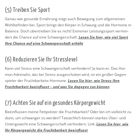
(5) Trei­ben Sie Sport
Genau wie ge­sun­de Er­näh­rung trägt auch Be­we­gung zum all­ge­mei­nen
Wohl­be­fin­den bei. Sport bringt den Kör­per in Schwung und die Hor­mo­ne in
Ba­lan­ce. Doch über­trei­ben Sie es nicht! Ex­tre­mer Leis­tungs­sport ver­min­
dert die Chan­ce auf eine Schwan­ger­schaft.
Lesen Sie hier, wie viel Sport
Ihre Chan­ce auf eine Schwan­ger­schaft er­höht
(6) Re­du­zie­ren Sie Ihr Stress­le­vel
Kann viel Stress eine Schwan­ger­schaft ver­hin­dern? Ja kann er. Das Hor­
mon Ad­re­na­lin, das bei Stress aus­ge­schüt­tet wird, ist ein gro­ßer Ge­gen­
spie­ler der Frucht­bar­keits-Hor­mo­ne.
Lesen Sie hier, wie Stress Ihre
Frucht­bar­keit be­ein­flusst – und was Sie da­ge­gen tun kön­nen
(7) Ach­ten Sie auf ein ge­sun­des Kör­per­ge­wicht
Be­ein­flus­sen meine Fett­pols­ter die Frucht­bar­keit? Oder bin ich viel­leicht zu
dünn, um schwan­ger zu wer­den? Tat­säch­lich kön­nen star­kes Über- und
Un­ter­ge­wicht eine Schwan­ger­schaft ver­hin­dern. Link:
Lesen Sie hier, wie
Ihr Kör­per­ge­wicht die Frucht­bar­keit be­ein­flusst