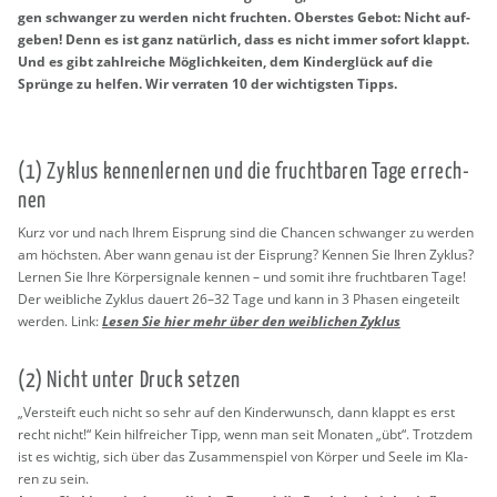
gen schwan­ger zu wer­den nicht fruch­ten. Obers­tes Gebot: Nicht auf­
ge­ben! Denn es ist ganz na­tür­lich, dass es nicht immer so­fort klappt.
Und es gibt zahl­rei­che Mög­lich­kei­ten, dem Kin­der­glück auf die
Sprün­ge zu hel­fen. Wir ver­ra­ten 10 der wich­tigs­ten Tipps.
(1) Zy­klus ken­nen­ler­nen und die frucht­ba­ren Tage er­rech­
nen
Kurz vor und nach Ihrem Ei­sprung sind die Chan­cen schwan­ger zu wer­den
am höchs­ten. Aber wann genau ist der Ei­sprung? Ken­nen Sie Ihren Zy­klus?
Ler­nen Sie Ihre Kör­per­si­gna­le ken­nen – und somit ihre frucht­ba­ren Tage!
Der weib­li­che Zy­klus dau­ert 26–32 Tage und kann in 3 Pha­sen ein­ge­teilt
wer­den. Link:
Lesen Sie hier mehr über den weib­li­chen Zy­klus
(2) Nicht unter Druck set­zen
„Ver­steift euch nicht so sehr auf den Kin­der­wunsch, dann klappt es erst
recht nicht!“ Kein hilf­rei­cher Tipp, wenn man seit Mo­na­ten „übt“. Trotz­dem
ist es wich­tig, sich über das Zu­sam­men­spiel von Kör­per und Seele im Kla­
ren zu sein.