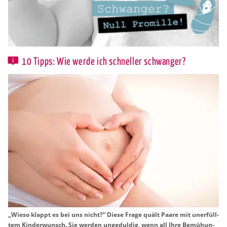
10 Tipps: Wie werde ich schneller schwanger?
„Wieso klappt es bei uns nicht?“ Diese Frage quält Paare mit un­er­füll­
tem Kin­der­wunsch. Sie wer­den un­ge­dul­dig, wenn all Ihre Be­mü­hun­