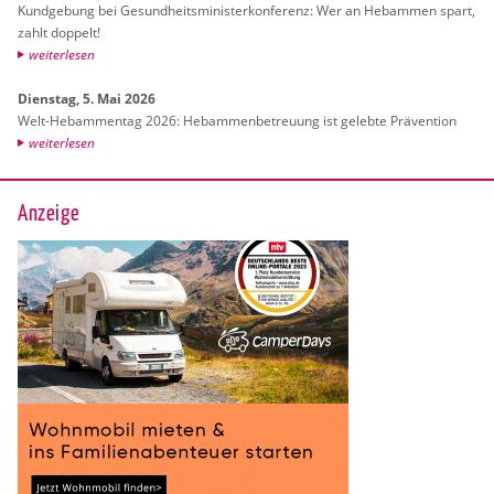
Kund­ge­bung bei Ge­sund­heits­mi­nis­ter­kon­fe­renz: Wer an Heb­am­men spart,
zahlt dop­pelt!
wei­ter­le­sen
Diens­tag, 5. Mai 2026
Welt-Heb­am­men­tag 2026: Heb­am­men­be­treu­ung ist ge­leb­te Prä­ven­ti­on
wei­ter­le­sen
Anzeige