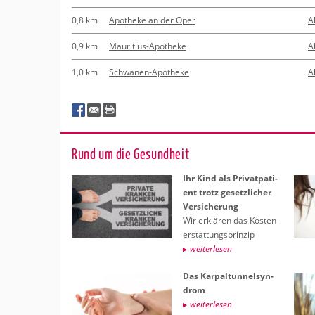
0,8 km
Apotheke an der Oper
A
0,9 km
Mauritius-Apotheke
A
1,0 km
Schwanen-Apotheke
A
Rund um die Ge­sund­heit
Ihr Kind als Pri­vat­pa­ti­
ent trotz ge­setz­li­cher
Ver­si­che­rung
Wir er­klä­ren das Kos­ten­
er­stat­tungs­prin­zip
wei­ter­le­sen
Das Kar­pal­tun­nel­syn­
drom
wei­ter­le­sen