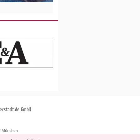
erstadt.de GmbH
i München
stadt.de