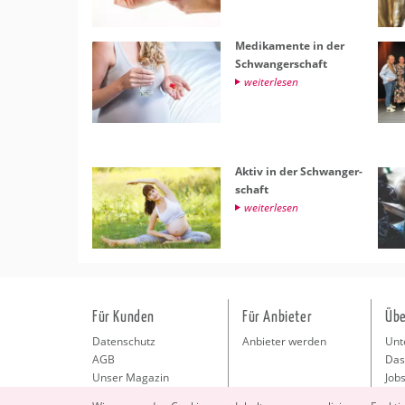
Me­di­ka­men­te in der
Schwan­ger­schaft
wei­ter­le­sen
Aktiv in der Schwan­ger­
schaft
wei­ter­le­sen
Für Kunden
Für Anbieter
Übe
Datenschutz
Anbieter werden
Unt
AGB
Das
Unser Magazin
Jobs
Pre