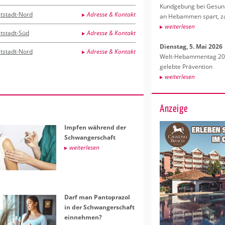
Kund­ge­bung bei Ge­sund­
ltstadt-Nord
Adresse & Kontakt
an Heb­am­men spart, za
wei­ter­le­sen
ltstadt-Süd
Adresse & Kontakt
Diens­tag, 5. Mai 2026
ltstadt-Nord
Adresse & Kontakt
Welt-Heb­am­men­tag 202
ge­leb­te Prä­ven­ti­on
wei­ter­le­sen
Anzeige
Imp­fen wäh­rend der
Schwan­ger­schaft
wei­ter­le­sen
Darf man Pan­to­pra­zol
in der Schwan­ger­schaft
ein­neh­men?