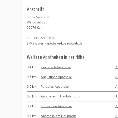
Erledigungen
Kitas
Psychosomatisc
An­schrift
Schwangerschaf
Apotheken
Beratung
Bindungsanalys
Stern-Apo­the­ke
Waid­markt 26
Kurse
50676
Köln
Tel.:
+49 221 231086
Regionale Tipps
E-Mail:
stern-apo­the­ke-koeln@​web.​de
Wei­te­re Apo­the­ken in der Nähe
0,4 km
Gürzenich-Apotheke
A
0,5 km
Augustiner-Apotheke
A
0,5 km
Paradies-Apotheke
A
0,6 km
Apotheke im Haubrichforum
A
0,7 km
Katharinen-Apotheke
A
0,7 km
Apotheke am Neumarkt
A