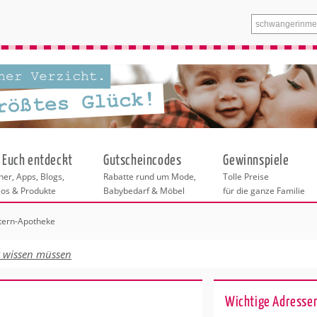
 Euch entdeckt
Gutscheincodes
Gewinnspiele
er, Apps, Blogs,
Rabatte rund um Mode,
Tolle Preise
eos & Produkte
Babybedarf & Möbel
für die ganze Familie
tern-Apotheke
n
tskurse
xen
ante Links
itung
t wissen müssen
tren in Leipzig
eratung
undheit
enstleistungen
 & Baby
Wichtige Adressen