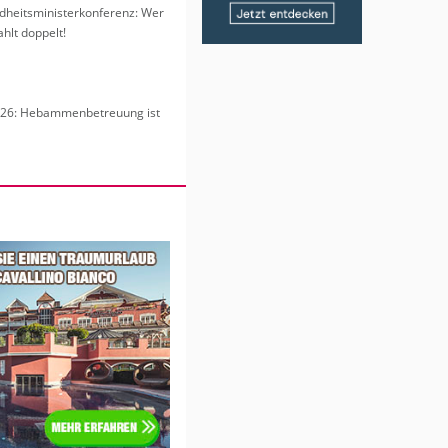
heits­mi­nis­ter­kon­fe­renz: Wer
hlt dop­pelt!
6: Heb­am­men­be­treu­ung ist