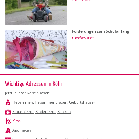
För­de­run­gen zum Schul­an­fang
wei­ter­le­sen
Wichtige Adressen in Köln
Jetzt in Ihrer Nähe suchen:
Hebammen
,
Hebammenpraxen
,
Geburtshäuser
Frauenärzte
,
Kinderärzte
,
Kliniken
Kitas
Apotheken