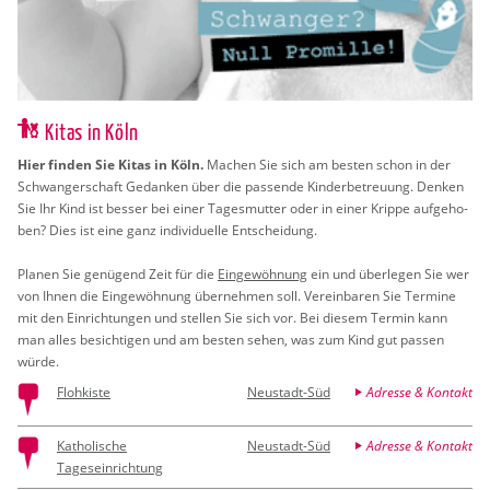
Kitas in Köln
Hier fin­den Sie Kitas in Köln.
Ma­chen Sie sich am bes­ten schon in der
Schwan­ger­schaft Ge­dan­ken über die pas­sen­de Kin­der­be­treu­ung. Den­ken
Sie Ihr Kind ist bes­ser bei einer Ta­ges­mut­ter oder in einer Krip­pe auf­ge­ho­
ben? Dies ist eine ganz in­di­vi­du­el­le Ent­schei­dung.
Pla­nen Sie ge­nü­gend Zeit für die
Ein­ge­wöh­nung
ein und über­le­gen Sie wer
von Ihnen die Ein­ge­wöh­nung über­neh­men soll. Ver­ein­ba­ren Sie Ter­mi­ne
mit den Ein­rich­tun­gen und stel­len Sie sich vor. Bei die­sem Ter­min kann
man alles be­sich­ti­gen und am bes­ten sehen, was zum Kind gut pas­sen
würde.
Flohkiste
Neustadt-Süd
Adresse & Kontakt
Katholische
Neustadt-Süd
Adresse & Kontakt
Tageseinrichtung