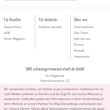
Für Kunden
Für Anbieter
Über uns
Datenschutz
Anbieter werden
Unternehmen
AGB
Das Team
Unser Magazin
Jobs bei uns
Presse
Kontakt
Impressum
SIMS schwangerinmeinerstadt.de GmbH
Im Zieglerhof
Haimhausenerstr. 22
85386 Deutenhausen bei München
Wir ver­wen­den Coo­kies, um In­hal­te zu per­so­na­li­sie­ren, Funk­tio­nen für so­
info@schwangerinmeinerstadt.de
zia­le Me­di­en an­bie­ten zu kön­nen und die Zu­grif­fe auf un­se­re Web­site zu
ana­ly­sie­ren. Au­ßer­dem geben wir In­for­ma­tio­nen zu Ihrer Ver­wen­dung un­
se­rer Web­site an un­se­re Part­ner für Map-Dar­stel­lung und Ana­ly­sen wei­
ter. Un­se­re Part­ner füh­ren diese In­for­ma­tio­nen mög­li­cher­wei­se mit wei­te­