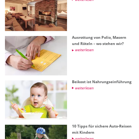
Aus­rot­tung von Polio, Ma­sern
und Rö­teln – wo ste­hen wir?
wei­ter­le­sen
Bei­kost ist Nah­rungs­ein­füh­rung
wei­ter­le­sen
10 Tipps für si­che­re Auto-Rei­sen
mit Kin­dern
wei­ter­le­sen