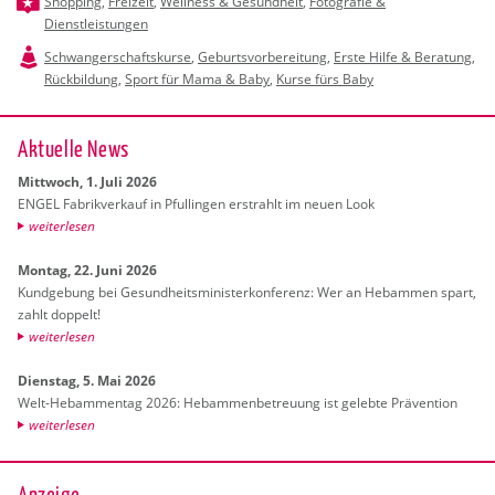
Shopping
,
Freizeit
,
Wellness & Gesundheit
,
Fotografie &
Dienstleistungen
Schwangerschaftskurse
,
Geburtsvorbereitung
,
Erste Hilfe & Beratung
,
Rückbildung
,
Sport für Mama & Baby
,
Kurse fürs Baby
Ak­tu­el­le News
Mitt­woch, 1. Juli 2026
ENGEL Fa­brik­ver­kauf in Pful­lin­gen er­strahlt im neuen Look
wei­ter­le­sen
Mon­tag, 22. Juni 2026
Kund­ge­bung bei Ge­sund­heits­mi­nis­ter­kon­fe­renz: Wer an Heb­am­men spart,
zahlt dop­pelt!
wei­ter­le­sen
Diens­tag, 5. Mai 2026
Welt-Heb­am­men­tag 2026: Heb­am­men­be­treu­ung ist ge­leb­te Prä­ven­ti­on
wei­ter­le­sen
Anzeige