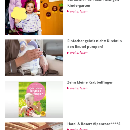
Kin­der­gar­ten
wei­ter­le­sen
Ein­fa­cher geht’s nicht: Di­rekt in
den Beu­tel pum­pen!
wei­ter­le­sen
Zehn klei­ne Krab­bel­fin­ger
wei­ter­le­sen
Hotel & Re­sort Al­pen­ro­se****S
wei­ter­le­sen