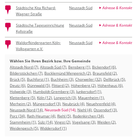
Städtische Kita Richard-
Neustadt-Süd
Adresse & Kontakt
Wagner-Straße
Städtische Tageseinrichtung
Neustadt-Süd
Adresse & Kontakt
Kyllstraße
Waldorfkindergarten Köln-
Neustadt-Süd
Adresse & Kontakt
Volksgarten e.V.
Wählen Sie Ihren Bezirk bzw. Ihre Gemeinde
Altstadt-Nord (7)
,
Altstadt-Süd (7)
,
Bensberg (1)
,
Bickendorf (6)
,
Bilderstöckchen (7)
,
Bocklemünd Mengenich (2)
,
Braunsfeld (2)
,
Brück (5)
,
Buchforst (1)
,
Buchheim (3)
,
Chorweiler (32)
,
Dellbrück (5)
,
Deutz (6)
,
Dünnwald (5)
,
Flittard (2)
,
Höhenberg (2)
,
Höhenhaus (6)
,
Holweide (3)
,
Humboldt-Gremberg (3)
,
Junkersdorf (1)
,
Klettenberg (5)
,
Köln (12)
,
Longerich (3)
,
Mauenheim (1)
,
Merheim (2)
,
Müngersdorf (3)
,
Neubrück (4)
,
Neuehrenfeld (4)
,
Neustadt-Nord (14)
,
Neustadt-Süd (14)
,
Niehl (4)
,
Ossendorf (3)
,
Porz (34)
,
Rath-Heumar (4)
,
Riehl (5)
,
Rodenkirchen (34)
,
Stammheim (1)
,
Sülz (14)
,
Vingst (2)
,
Vogelsang (3)
,
Weiden (2)
,
Weidenpesch (5)
,
Widdersdorf (1)