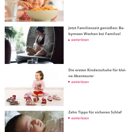
Jetzt Fa­mi­li­en­zeit ge­nie­ßen: Ba­
by­moon Wo­chen bei Fa­mi­lux!
wei­ter­le­sen
Die ers­ten Kin­der­schu­he für klei­
ne Aben­teu­rer
wei­ter­le­sen
Zehn Tipps für si­che­ren Schlaf
wei­ter­le­sen