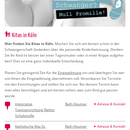
Kitas in Köln
Hier fin­den Sie Kitas in Köln.
Ma­chen Sie sich am bes­ten schon in der
Schwan­ger­schaft Ge­dan­ken über die pas­sen­de Kin­der­be­treu­ung. Den­ken
Sie Ihr Kind ist bes­ser bei einer Ta­ges­mut­ter oder in einer Krip­pe auf­ge­ho­
ben? Dies ist eine ganz in­di­vi­du­el­le Ent­schei­dung.
Pla­nen Sie ge­nü­gend Zeit für die
Ein­ge­wöh­nung
ein und über­le­gen Sie wer
von Ihnen die Ein­ge­wöh­nung über­neh­men soll. Ver­ein­ba­ren Sie Ter­mi­ne
mit den Ein­rich­tun­gen und stel­len Sie sich vor. Bei die­sem Ter­min kann
man alles be­sich­ti­gen und am bes­ten sehen, was zum Kind gut pas­sen
würde.
Integrative
Rath-Heumar
Adresse & Kontakt
Tageseinrichtung Rather
Schulstraße
Katholische Kita St.
Rath-Heumar
Adresse & Kontakt