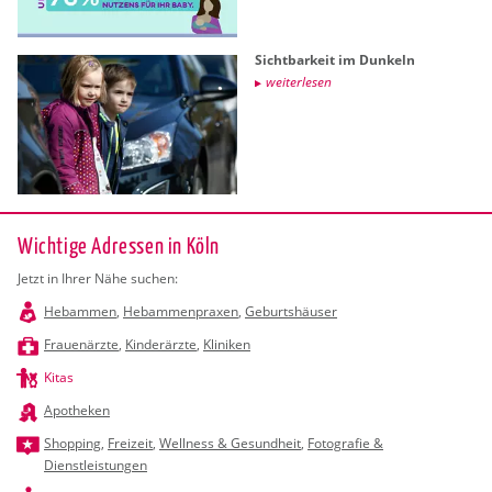
Sicht­bar­keit im Dun­keln
wei­ter­le­sen
Wichtige Adressen in Köln
Jetzt in Ihrer Nähe suchen:
Hebammen
,
Hebammenpraxen
,
Geburtshäuser
Frauenärzte
,
Kinderärzte
,
Kliniken
Kitas
Apotheken
Shopping
,
Freizeit
,
Wellness & Gesundheit
,
Fotografie &
Dienstleistungen