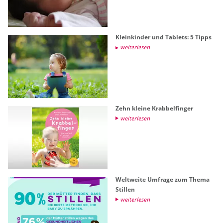
Klein­kin­der und Ta­blets: 5 Tipps
wei­ter­le­sen
Zehn klei­ne Krab­bel­fin­ger
wei­ter­le­sen
Welt­wei­te Um­fra­ge zum Thema
Stil­len
wei­ter­le­sen