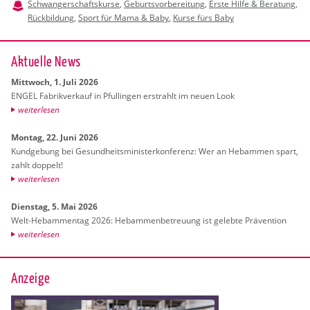
Schwangerschaftskurse
,
Geburtsvorbereitung
,
Erste Hilfe & Beratung
,
Rückbildung
,
Sport für Mama & Baby
,
Kurse fürs Baby
Ak­tu­el­le News
Mitt­woch, 1. Juli 2026
ENGEL Fa­brik­ver­kauf in Pful­lin­gen er­strahlt im neuen Look
wei­ter­le­sen
Mon­tag, 22. Juni 2026
Kund­ge­bung bei Ge­sund­heits­mi­nis­ter­kon­fe­renz: Wer an Heb­am­men spart,
zahlt dop­pelt!
wei­ter­le­sen
Diens­tag, 5. Mai 2026
Welt-Heb­am­men­tag 2026: Heb­am­men­be­treu­ung ist ge­leb­te Prä­ven­ti­on
wei­ter­le­sen
Anzeige