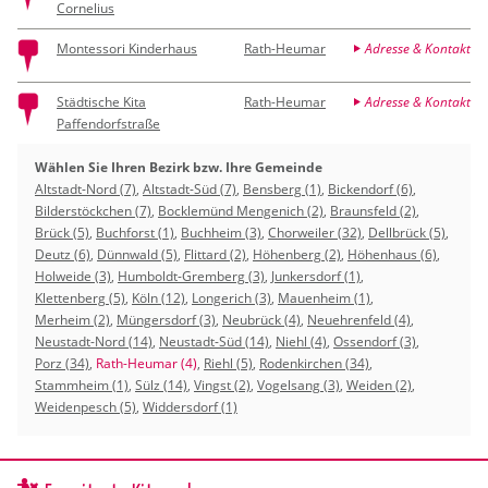
Cornelius
Montessori Kinderhaus
Rath-Heumar
Adresse & Kontakt
Städtische Kita
Rath-Heumar
Adresse & Kontakt
Paffendorfstraße
Wählen Sie Ihren Bezirk bzw. Ihre Gemeinde
Altstadt-Nord (7)
,
Altstadt-Süd (7)
,
Bensberg (1)
,
Bickendorf (6)
,
Bilderstöckchen (7)
,
Bocklemünd Mengenich (2)
,
Braunsfeld (2)
,
Brück (5)
,
Buchforst (1)
,
Buchheim (3)
,
Chorweiler (32)
,
Dellbrück (5)
,
Deutz (6)
,
Dünnwald (5)
,
Flittard (2)
,
Höhenberg (2)
,
Höhenhaus (6)
,
Holweide (3)
,
Humboldt-Gremberg (3)
,
Junkersdorf (1)
,
Klettenberg (5)
,
Köln (12)
,
Longerich (3)
,
Mauenheim (1)
,
Merheim (2)
,
Müngersdorf (3)
,
Neubrück (4)
,
Neuehrenfeld (4)
,
Neustadt-Nord (14)
,
Neustadt-Süd (14)
,
Niehl (4)
,
Ossendorf (3)
,
Porz (34)
,
Rath-Heumar (4)
,
Riehl (5)
,
Rodenkirchen (34)
,
Stammheim (1)
,
Sülz (14)
,
Vingst (2)
,
Vogelsang (3)
,
Weiden (2)
,
Weidenpesch (5)
,
Widdersdorf (1)