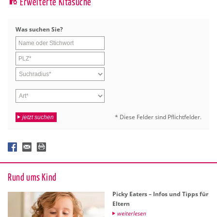
Erweiterte Kitasuche
Was su­chen Sie?
* Diese Fel­der sind Pflicht­fel­der.
jetzt suchen
Rund ums Kind
Picky Ea­ters – Infos und Tipps für
El­tern
wei­ter­le­sen