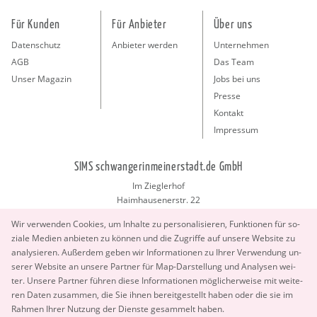
Für Kunden
Für Anbieter
Über uns
Datenschutz
Anbieter werden
Unternehmen
AGB
Das Team
Unser Magazin
Jobs bei uns
Presse
Kontakt
Impressum
SIMS schwangerinmeinerstadt.de GmbH
Im Zieglerhof
Haimhausenerstr. 22
85386 Deutenhausen bei München
Wir ver­wen­den Coo­kies, um In­hal­te zu per­so­na­li­sie­ren, Funk­tio­nen für so­
info@schwangerinmeinerstadt.de
zia­le Me­di­en an­bie­ten zu kön­nen und die Zu­grif­fe auf un­se­re Web­site zu
ana­ly­sie­ren. Au­ßer­dem geben wir In­for­ma­tio­nen zu Ihrer Ver­wen­dung un­
se­rer Web­site an un­se­re Part­ner für Map-Dar­stel­lung und Ana­ly­sen wei­
ter. Un­se­re Part­ner füh­ren diese In­for­ma­tio­nen mög­li­cher­wei­se mit wei­te­
ren Daten zu­sam­men, die Sie ihnen be­reit­ge­stellt haben oder die sie im
Rah­men Ihrer Nut­zung der Diens­te ge­sam­melt haben.