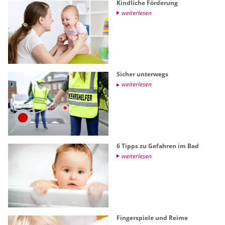
Kind­li­che För­de­rung
wei­ter­le­sen
Si­cher un­ter­wegs
wei­ter­le­sen
6 Tipps zu Ge­fah­ren im Bad
wei­ter­le­sen
Fin­ger­spie­le und Reime