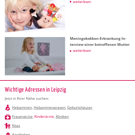
wei­ter­le­sen
Me­nin­go­kok­ken-Er­kran­kung In­
ter­view einer be­trof­fe­nen Mut­ter
wei­ter­le­sen
Wichtige Adressen in Leipzig
Jetzt in Ihrer Nähe suchen:
Hebammen
,
Hebammenpraxen
,
Geburtshäuser
Frauenärzte
,
Kinderärzte
,
Kliniken
Kitas
Apotheken