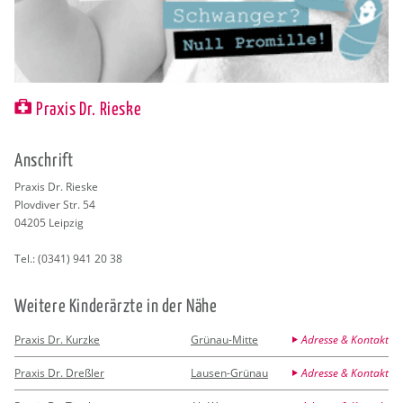
Praxis Dr. Rieske
An­schrift
Pra­xis Dr. Ries­ke
Plov­di­ver Str. 54
04205
Leip­zig
Tel.:
(0341) 941 20 38
Wei­te­re Kin­der­ärz­te in der Nähe
Praxis Dr. Kurzke
Grünau-Mitte
Adresse & Kontakt
Praxis Dr. Dreßler
Lausen-Grünau
Adresse & Kontakt