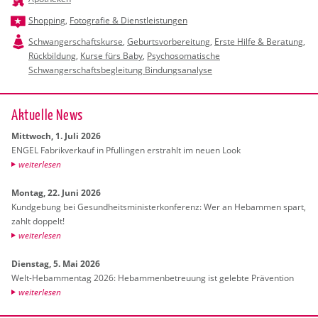
Shopping
,
Fotografie & Dienstleistungen
Schwangerschaftskurse
,
Geburtsvorbereitung
,
Erste Hilfe & Beratung
,
Rückbildung
,
Kurse fürs Baby
,
Psychosomatische
Schwangerschaftsbegleitung Bindungsanalyse
Ak­tu­el­le News
Mitt­woch, 1. Juli 2026
ENGEL Fa­brik­ver­kauf in Pful­lin­gen er­strahlt im neuen Look
wei­ter­le­sen
Mon­tag, 22. Juni 2026
Kund­ge­bung bei Ge­sund­heits­mi­nis­ter­kon­fe­renz: Wer an Heb­am­men spart,
zahlt dop­pelt!
wei­ter­le­sen
Diens­tag, 5. Mai 2026
Welt-Heb­am­men­tag 2026: Heb­am­men­be­treu­ung ist ge­leb­te Prä­ven­ti­on
wei­ter­le­sen