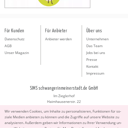
Für Kunden
Für Anbieter
Über uns
Datenschutz
Anbieter werden
Unternehmen
AGB
Das Team
Unser Magazin
Jobs bei uns
Presse
Kontakt
Impressum
SIMS schwangerinmeinerstadt.de GmbH
Im Zieglerhof
Haimhausenerstr. 22
85386 Deutenhausen bei München
Wir ver­wen­den Coo­kies, um In­hal­te zu per­so­na­li­sie­ren, Funk­tio­nen für so­
info@schwangerinmeinerstadt.de
zia­le Me­di­en an­bie­ten zu kön­nen und die Zu­grif­fe auf un­se­re Web­site zu
ana­ly­sie­ren. Au­ßer­dem geben wir In­for­ma­tio­nen zu Ihrer Ver­wen­dung un­