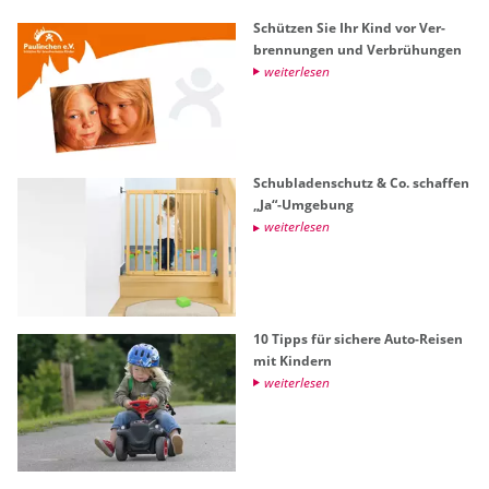
Schüt­zen Sie Ihr Kind vor Ver­
bren­nun­gen und Ver­brü­hun­gen
wei­ter­le­sen
Schub­la­den­schutz & Co. schaf­fen
„Ja“-Um­ge­bung
wei­ter­le­sen
10 Tipps für si­che­re Auto-Rei­sen
mit Kin­dern
wei­ter­le­sen