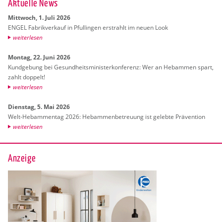
Ak­tu­el­le News
Mitt­woch, 1. Juli 2026
ENGEL Fa­brik­ver­kauf in Pful­lin­gen er­strahlt im neuen Look
wei­ter­le­sen
Mon­tag, 22. Juni 2026
Kund­ge­bung bei Ge­sund­heits­mi­nis­ter­kon­fe­renz: Wer an Heb­am­men spart,
zahlt dop­pelt!
wei­ter­le­sen
Diens­tag, 5. Mai 2026
Welt-Heb­am­men­tag 2026: Heb­am­men­be­treu­ung ist ge­leb­te Prä­ven­ti­on
wei­ter­le­sen
Anzeige