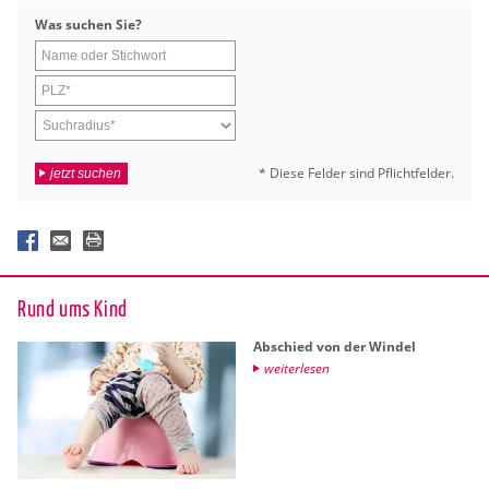
Was su­chen Sie?
* Diese Fel­der sind Pflicht­fel­der.
jetzt suchen
Rund ums Kind
Ab­schied von der Win­del
wei­ter­le­sen