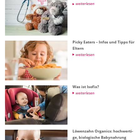
wei­ter­le­sen
Picky Ea­ters – Infos und Tipps für
El­tern
wei­ter­le­sen
Was ist Iso­fix?
wei­ter­le­sen
Lö­wen­zahn Or­ga­nics: hoch­wer­ti­
ge, bio­lo­gi­sche Ba­by­nah­rung