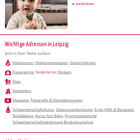
wei­ter­le­sen
Wichtige Adressen in Leipzig
Jetzt in Ihrer Nähe suchen:
Hebammen
,
Hebammenpraxen
,
Geburtshäuser
Frauenärzte
,
Kinderärzte
,
Kliniken
Kitas
Apotheken
Shopping
,
Fotografie & Dienstleistungen
Schwangerschaftskurse
,
Geburtsvorbereitung
,
Erste Hilfe & Beratung
,
Rückbildung
,
Kurse fürs Baby
,
Psychosomatische
Schwangerschaftsbegleitung Bindungsanalyse