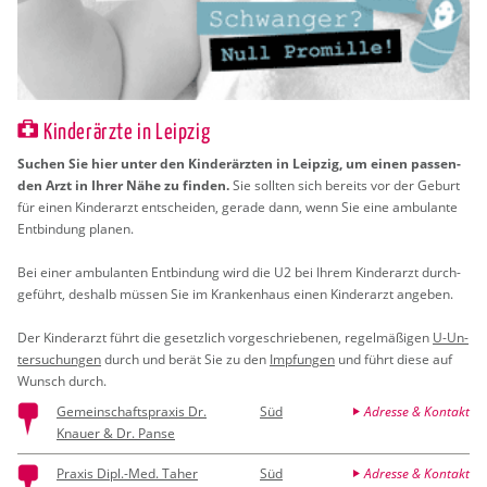
Kinderärzte in Leipzig
Su­chen Sie hier unter den Kin­der­ärz­ten in Leip­zig, um einen pas­sen­
den Arzt in Ihrer Nähe zu fin­den.
Sie soll­ten sich be­reits vor der Ge­burt
für einen Kin­der­arzt ent­schei­den, ge­ra­de dann, wenn Sie eine am­bu­lan­te
Ent­bin­dung pla­nen.
Bei einer am­bu­lan­ten Ent­bin­dung wird die U2 bei Ihrem Kin­der­arzt durch­
ge­führt, des­halb müs­sen Sie im Kran­ken­haus einen Kin­der­arzt an­ge­ben.
Der Kin­der­arzt führt die ge­setz­lich vor­ge­schrie­be­nen, re­gel­mä­ßi­gen
U-Un­
ter­su­chun­gen
durch und berät Sie zu den
Imp­fun­gen
und führt diese auf
Wunsch durch.
Gemeinschaftspraxis Dr.
Süd
Adresse & Kontakt
Knauer & Dr. Panse
Praxis Dipl.-Med. Taher
Süd
Adresse & Kontakt