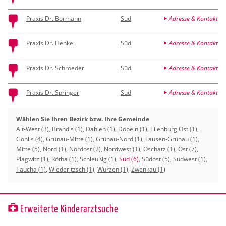
Praxis Dr. Bormann
Süd
Adresse & Kontakt
Praxis Dr. Henkel
Süd
Adresse & Kontakt
Praxis Dr. Schroeder
Süd
Adresse & Kontakt
Praxis Dr. Springer
Süd
Adresse & Kontakt
Wählen Sie Ihren Bezirk bzw. Ihre Gemeinde
Alt-West (3)
,
Brandis (1)
,
Dahlen (1)
,
Döbeln (1)
,
Eilenburg Ost (1)
,
Gohlis (4)
,
Grünau-Mitte (1)
,
Grünau-Nord (1)
,
Lausen-Grünau (1)
,
Mitte (5)
,
Nord (1)
,
Nordost (2)
,
Nordwest (1)
,
Oschatz (1)
,
Ost (7)
,
Plagwitz (1)
,
Rötha (1)
,
Schleußig (1)
,
Süd (6)
,
Südost (5)
,
Südwest (1)
,
Taucha (1)
,
Wiederitzsch (1)
,
Wurzen (1)
,
Zwenkau (1)
Erweiterte Kinderarztsuche