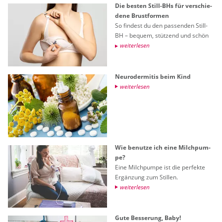
Die bes­ten Still-BHs für ver­schie­
de­ne Brust­for­men
So fin­dest du den pas­sen­den Still-
BH – be­quem, stüt­zend und schön
wei­ter­le­sen
Neu­ro­der­mi­tis beim Kind
wei­ter­le­sen
Wie be­nut­ze ich eine Milch­pum­
pe?
Eine Milch­pum­pe ist die per­fek­te
Er­gän­zung zum Stil­len.
wei­ter­le­sen
Gute Bes­se­rung, Baby!