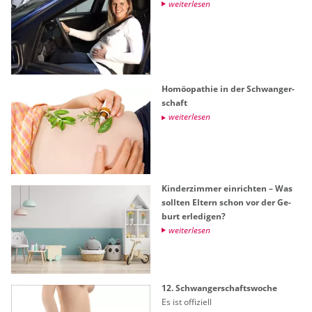
wei­ter­le­sen
Ho­möo­pa­thie in der Schwan­ger­
schaft
wei­ter­le­sen
Kin­der­zim­mer ein­rich­ten – Was
soll­ten El­tern schon vor der Ge­
burt er­le­di­gen?
wei­ter­le­sen
12. Schwan­ger­schafts­wo­che
Es ist of­fi­zi­ell