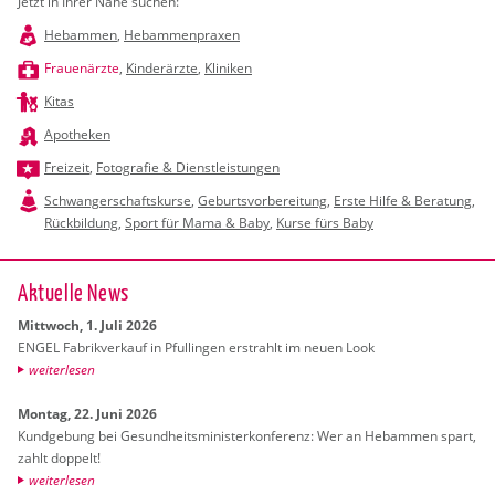
Jetzt in Ihrer Nähe suchen:
Hebammen
,
Hebammenpraxen
Frauenärzte
,
Kinderärzte
,
Kliniken
Kitas
Apotheken
Freizeit
,
Fotografie & Dienstleistungen
Schwangerschaftskurse
,
Geburtsvorbereitung
,
Erste Hilfe & Beratung
,
Rückbildung
,
Sport für Mama & Baby
,
Kurse fürs Baby
Ak­tu­el­le News
Mitt­woch, 1. Juli 2026
ENGEL Fa­brik­ver­kauf in Pful­lin­gen er­strahlt im neuen Look
wei­ter­le­sen
Mon­tag, 22. Juni 2026
Kund­ge­bung bei Ge­sund­heits­mi­nis­ter­kon­fe­renz: Wer an Heb­am­men spart,
zahlt dop­pelt!
wei­ter­le­sen