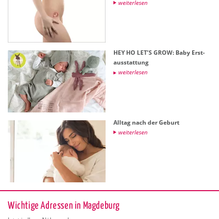
wei­ter­le­sen
HEY HO LET’S GROW: Baby Erst­
aus­stat­tung
wei­ter­le­sen
All­tag nach der Ge­burt
wei­ter­le­sen
Wichtige Adressen in Magdeburg