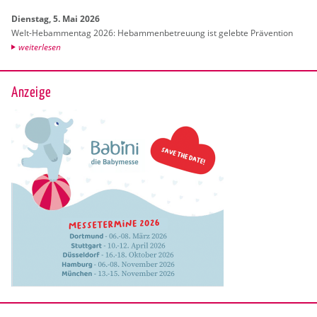
Diens­tag, 5. Mai 2026
Welt-Heb­am­men­tag 2026: Heb­am­men­be­treu­ung ist ge­leb­te Prä­ven­ti­on
wei­ter­le­sen
Anzeige