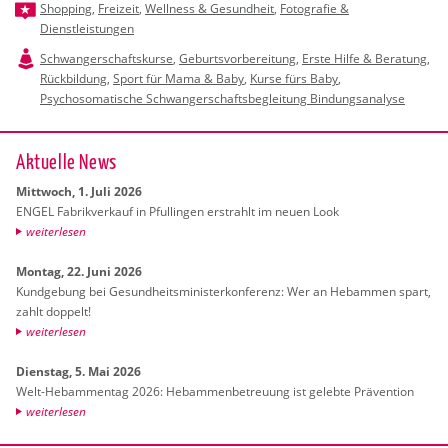
Shopping
,
Freizeit
,
Wellness & Gesundheit
,
Fotografie &
Dienstleistungen
Schwangerschaftskurse
,
Geburtsvorbereitung
,
Erste Hilfe & Beratung
,
Rückbildung
,
Sport für Mama & Baby
,
Kurse fürs Baby
,
Psychosomatische Schwangerschaftsbegleitung Bindungsanalyse
Ak­tu­el­le News
Mitt­woch, 1. Juli 2026
ENGEL Fa­brik­ver­kauf in Pful­lin­gen er­strahlt im neuen Look
wei­ter­le­sen
Mon­tag, 22. Juni 2026
Kund­ge­bung bei Ge­sund­heits­mi­nis­ter­kon­fe­renz: Wer an Heb­am­men spart,
zahlt dop­pelt!
wei­ter­le­sen
Diens­tag, 5. Mai 2026
Welt-Heb­am­men­tag 2026: Heb­am­men­be­treu­ung ist ge­leb­te Prä­ven­ti­on
wei­ter­le­sen