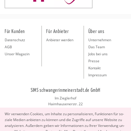
Für Kunden
Für Anbieter
Über uns
Datenschutz
Anbieter werden
Unternehmen
AGB
Das Team
Unser Magazin
Jobs bei uns
Presse
Kontakt
Impressum
SIMS schwangerinmeinerstadt.de GmbH
Im Zieglerhof
Haimhausenerstr. 22
85386 Deutenhausen bei München
Wir ver­wen­den Coo­kies, um In­hal­te zu per­so­na­li­sie­ren, Funk­tio­nen für so­
info@schwangerinmeinerstadt.de
zia­le Me­di­en an­bie­ten zu kön­nen und die Zu­grif­fe auf un­se­re Web­site zu
ana­ly­sie­ren. Au­ßer­dem geben wir In­for­ma­tio­nen zu Ihrer Ver­wen­dung un­