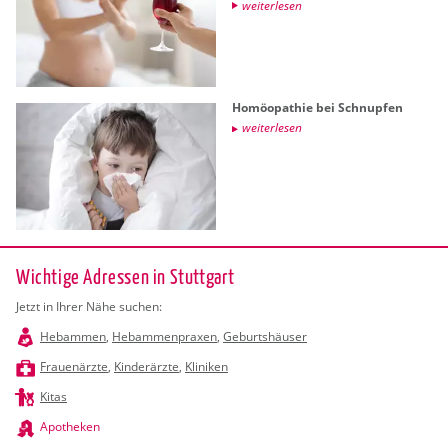
wei­ter­le­sen
Ho­möo­pa­thie bei Schnup­fen
wei­ter­le­sen
Wichtige Adressen in Stuttgart
Jetzt in Ihrer Nähe suchen:
Hebammen
,
Hebammenpraxen
,
Geburtshäuser
Frauenärzte
,
Kinderärzte
,
Kliniken
Kitas
Apotheken