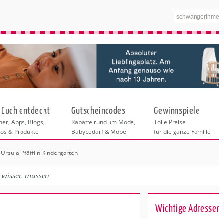
 Euch entdeckt
Gutscheincodes
Gewinnspiele
er, Apps, Blogs,
Rabatte rund um Mode,
Tolle Preise
eos & Produkte
Babybedarf & Möbel
für die ganze Familie
 Ursula-Pfäfflin-Kindergarten
n
tskurse
xen
ante Links
itung
t wissen müssen
ntren Berlin
eratung
undheit
enstleistungen
 & Baby
Wichtige Adressen