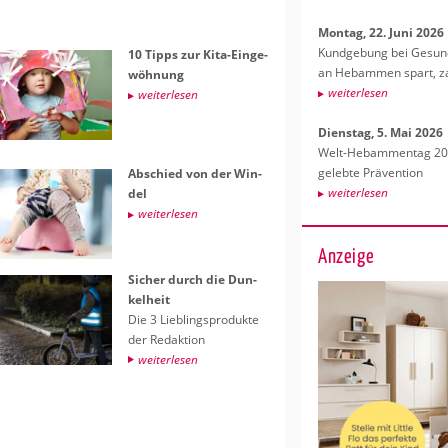
Mon­tag, 22. Juni 2026
Kund­ge­bung bei Ge­sund­
10 Tipps zur Kita-Ein­ge­
an Heb­am­men spart, za
wöh­nung
wei­ter­le­sen
wei­ter­le­sen
Diens­tag, 5. Mai 2026
Welt-Heb­am­men­tag 202
ge­leb­te Prä­ven­ti­on
Ab­schied von der Win­
wei­ter­le­sen
del
wei­ter­le­sen
Anzeige
Si­cher durch die Dun­
kel­heit
Die 3 Lieb­lings­pro­duk­te
der Re­dak­ti­on
wei­ter­le­sen