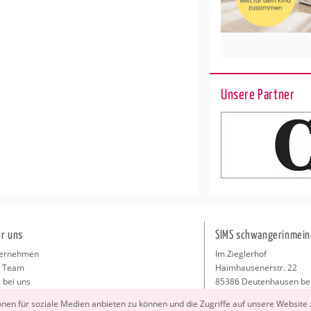
Unsere Partner
r uns
SIMS schwangerinmein
ernehmen
Im Zieglerhof
 Team
Haimhausenerstr. 22
 bei uns
85386 Deutenhausen be
sse
info@schwangerinmeiner
io­nen für so­zia­le Me­di­en an­bie­ten zu kön­nen und die Zu­grif­fe auf un­se­re Web­site
takt