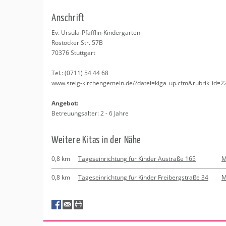
Erledigungen
Kitas
Psychosomatisc
An­schrift
Schwangerschaf
Apotheken
Beratung
Bindungsanalys
Ev. Ur­su­la-Pfäff­lin-Kin­der­gar­ten
Ros­to­cker Str. 57B
Kurse
70376
Stutt­gart
Tel.:
(0711) 54 44 68
Regionale Tipps
www.​steig-​kir​chen​geme​in.​de/?​datei=kiga_​up.​cfm&​rubrik_​id=2
An­ge­bot:
Be­treu­ungs­al­ter: 2 - 6 Jahre
Wei­te­re Kitas in der Nähe
0,8 km
Tageseinrichtung für Kinder Austraße 165
M
0,8 km
Tageseinrichtung für Kinder Freibergstraße 34
M