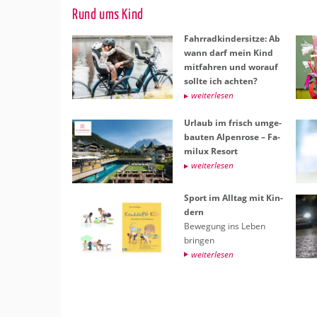
Rund ums Kind
Fahr­rad­kin­der­sit­ze: Ab
wann darf mein Kind
mit­fah­ren und wor­auf
soll­te ich ach­ten?
wei­ter­le­sen
Ur­laub im frisch um­ge­
bau­ten Al­pen­ro­se – Fa­
mi­lux Re­sort
wei­ter­le­sen
Sport im All­tag mit Kin­
dern
Be­we­gung ins Leben
brin­gen
wei­ter­le­sen