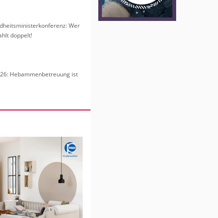
heits­mi­nis­ter­kon­fe­renz: Wer
hlt dop­pelt!
6: Heb­am­men­be­treu­ung ist