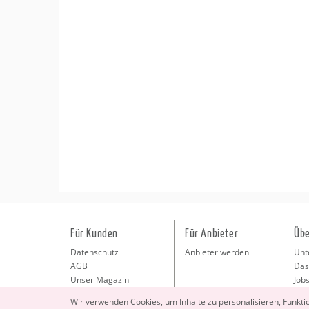
Für Kunden
Für Anbieter
Übe
Datenschutz
Anbieter werden
Unt
AGB
Das
Unser Magazin
Jobs
Pre
Wir ver­wen­den Coo­kies, um In­hal­te zu per­so­na­li­sie­ren, Funk­t
Kon