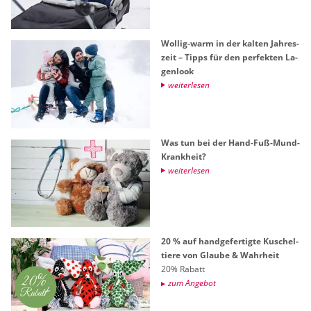
Wol­lig-warm in der kal­ten Jah­res­
zeit – Tipps für den per­fek­ten La­
gen­look
wei­ter­le­sen
Was tun bei der Hand-Fuß-Mund-
Krank­heit?
wei­ter­le­sen
20 % auf hand­ge­fer­tig­te Ku­schel­
tie­re von Glau­be & Wahr­heit
20% Ra­batt
zum An­ge­bot