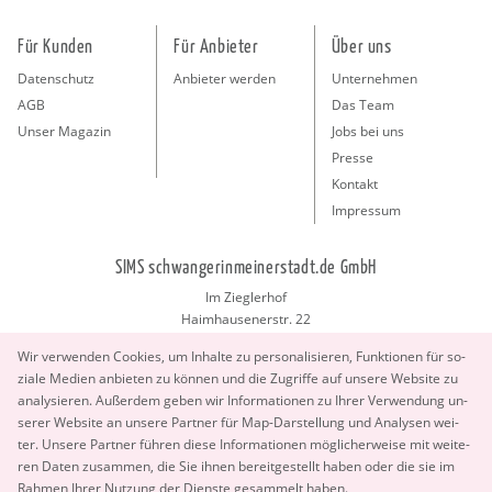
Für Kunden
Für Anbieter
Über uns
Datenschutz
Anbieter werden
Unternehmen
AGB
Das Team
Unser Magazin
Jobs bei uns
Presse
Kontakt
Impressum
SIMS schwangerinmeinerstadt.de GmbH
Im Zieglerhof
Haimhausenerstr. 22
85386 Deutenhausen bei München
Wir ver­wen­den Coo­kies, um In­hal­te zu per­so­na­li­sie­ren, Funk­tio­nen für so­
info@schwangerinmeinerstadt.de
zia­le Me­di­en an­bie­ten zu kön­nen und die Zu­grif­fe auf un­se­re Web­site zu
ana­ly­sie­ren. Au­ßer­dem geben wir In­for­ma­tio­nen zu Ihrer Ver­wen­dung un­
se­rer Web­site an un­se­re Part­ner für Map-Dar­stel­lung und Ana­ly­sen wei­
ter. Un­se­re Part­ner füh­ren diese In­for­ma­tio­nen mög­li­cher­wei­se mit wei­te­
ren Daten zu­sam­men, die Sie ihnen be­reit­ge­stellt haben oder die sie im
Rah­men Ihrer Nut­zung der Diens­te ge­sam­melt haben.