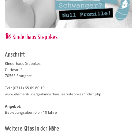
Kinderhaus Steppkes
An­schrift
Kin­der­haus Stepp­kes
Cu­rie­str. 5
70563
Stutt­gart
Tel.:
(0711) 65 69 60 19
www.​element-​i.​de/​ge/​kin​derh​aeus​er/​steppkes/​index.​php
An­ge­bot:
Be­treu­ungs­al­ter: 0,5 - 10 Jahre
Wei­te­re Kitas in der Nähe