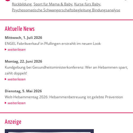
Rückbildung
,
Sport für Mama & Baby
,
Kurse fürs Baby
,
Psychosomatische Schwangerschaftsbegleitung Bindungsanalyse
Ak­tu­el­le News
Mitt­woch, 1. Juli 2026
ENGEL Fa­brik­ver­kauf in Pful­lin­gen er­strahlt im neuen Look
wei­ter­le­sen
Mon­tag, 22. Juni 2026
Kund­ge­bung bei Ge­sund­heits­mi­nis­ter­kon­fe­renz: Wer an Heb­am­men spart,
zahlt dop­pelt!
wei­ter­le­sen
Diens­tag, 5. Mai 2026
Welt-Heb­am­men­tag 2026: Heb­am­men­be­treu­ung ist ge­leb­te Prä­ven­ti­on
wei­ter­le­sen
Anzeige