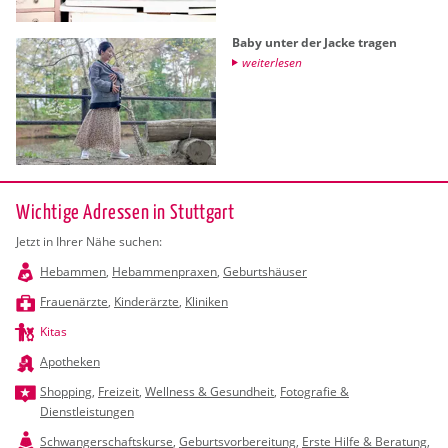
Baby unter der Jacke tra­gen
wei­ter­le­sen
Wichtige Adressen in Stuttgart
Jetzt in Ihrer Nähe suchen:
Hebammen
,
Hebammenpraxen
,
Geburtshäuser
Frauenärzte
,
Kinderärzte
,
Kliniken
Kitas
Apotheken
Shopping
,
Freizeit
,
Wellness & Gesundheit
,
Fotografie &
Dienstleistungen
Schwangerschaftskurse
,
Geburtsvorbereitung
,
Erste Hilfe & Beratung
,