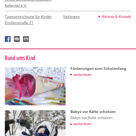
Kaltental e.V.
Tageseinrichtung für Kinder
Vaihingen
Adresse & Kontakt
Emilienstraße 21
Rund ums Kind
För­de­run­gen zum Schul­an­fang
wei­ter­le­sen
Babys vor Kälte schüt­zen
Babys vor Kälte schüt­zen
wei­ter­le­sen