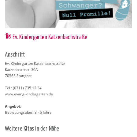
Ev. Kindergarten Katzenbachstraße
An­schrift
Ev. Kin­der­gar­ten Kat­zen­bach­stra­ße
Kat­zen­bach­str. 30A
70563
Stutt­gart
Tel.:
(0711) 735 12 34
www.​evang-​kin​derg​arte​n.​de
An­ge­bot:
Be­treu­ungs­al­ter: 3 - 6 Jahre
Wei­te­re Kitas in der Nähe