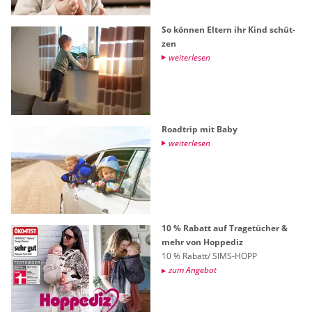
So kön­nen El­tern ihr Kind schüt­
zen
wei­ter­le­sen
Roadt­rip mit Baby
wei­ter­le­sen
10 % Ra­batt auf Tra­ge­tü­cher &
mehr von Hop­pe­diz
10 % Ra­batt/ SIMS-HOPP
zum An­ge­bot