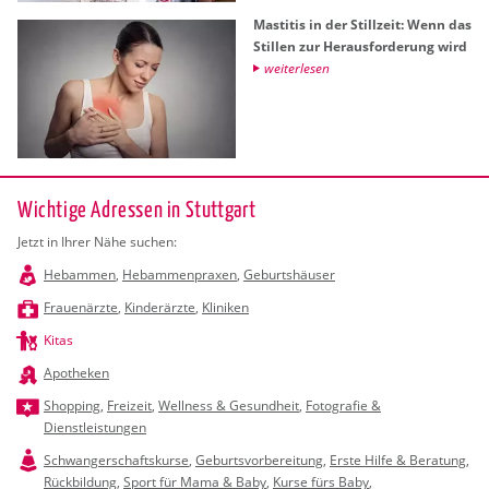
Masti­tis in der Still­zeit: Wenn das
Stil­len zur Her­aus­for­de­rung wird
wei­ter­le­sen
Wichtige Adressen in Stuttgart
Jetzt in Ihrer Nähe suchen:
Hebammen
,
Hebammenpraxen
,
Geburtshäuser
Frauenärzte
,
Kinderärzte
,
Kliniken
Kitas
Apotheken
Shopping
,
Freizeit
,
Wellness & Gesundheit
,
Fotografie &
Dienstleistungen
Schwangerschaftskurse
,
Geburtsvorbereitung
,
Erste Hilfe & Beratung
,
Rückbildung
,
Sport für Mama & Baby
,
Kurse fürs Baby
,