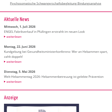
Psychosomatische Schwangerschaftsbegleitung Bindungsanalyse
Ak­tu­el­le News
Mitt­woch, 1. Juli 2026
ENGEL Fa­brik­ver­kauf in Pful­lin­gen er­strahlt im neuen Look
wei­ter­le­sen
Mon­tag, 22. Juni 2026
Kund­ge­bung bei Ge­sund­heits­mi­nis­ter­kon­fe­renz: Wer an Heb­am­men spart,
zahlt dop­pelt!
wei­ter­le­sen
Diens­tag, 5. Mai 2026
Welt-Heb­am­men­tag 2026: Heb­am­men­be­treu­ung ist ge­leb­te Prä­ven­ti­on
wei­ter­le­sen
Anzeige