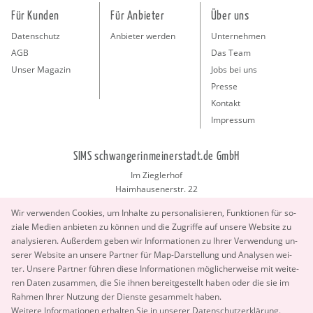
Für Kunden
Für Anbieter
Über uns
Datenschutz
Anbieter werden
Unternehmen
AGB
Das Team
Unser Magazin
Jobs bei uns
Presse
Kontakt
Impressum
SIMS schwangerinmeinerstadt.de GmbH
Im Zieglerhof
Haimhausenerstr. 22
85386 Deutenhausen bei München
Wir ver­wen­den Coo­kies, um In­hal­te zu per­so­na­li­sie­ren, Funk­tio­nen für so­
info@schwangerinmeinerstadt.de
zia­le Me­di­en an­bie­ten zu kön­nen und die Zu­grif­fe auf un­se­re Web­site zu
ana­ly­sie­ren. Au­ßer­dem geben wir In­for­ma­tio­nen zu Ihrer Ver­wen­dung un­
se­rer Web­site an un­se­re Part­ner für Map-Dar­stel­lung und Ana­ly­sen wei­
ter. Un­se­re Part­ner füh­ren diese In­for­ma­tio­nen mög­li­cher­wei­se mit wei­te­
ren Daten zu­sam­men, die Sie ihnen be­reit­ge­stellt haben oder die sie im
Rah­men Ihrer Nut­zung der Diens­te ge­sam­melt haben.
Copyright 2026 © SIMS schwangerinmeinerstadt.de GmbH.
Wei­te­re In­for­ma­tio­nen er­hal­ten Sie in un­se­rer
Da­ten­schut­z­er­klä­rung
.