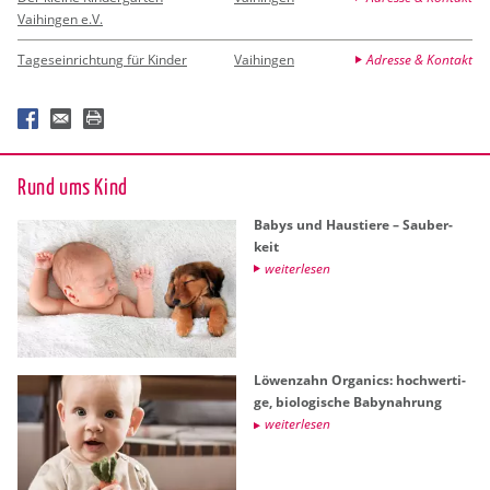
Vaihingen e.V.
Tageseinrichtung für Kinder
Vaihingen
Adresse & Kontakt
Rund ums Kind
Babys und Haus­tie­re – Sau­ber­
keit
wei­ter­le­sen
Lö­wen­zahn Or­ga­nics: hoch­wer­ti­
ge, bio­lo­gi­sche Ba­by­nah­rung
wei­ter­le­sen