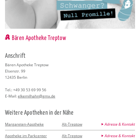
Bären Apotheke Treptow
An­schrift
Bären Apo­the­ke Trep­tow
El­sen­str. 99
12435
Ber­lin
Tel.:
+49 30 53 69 99 56
E-Mail:
el­ke­mil­hahn@​gmx.​de
Wei­te­re Apo­the­ken in der Nähe
Margareten-Apotheke
Alt-Treptow
Adresse & Kontakt
Apotheke im Parkcenter
Alt-Treptow
Adresse & Kontakt