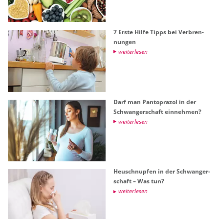
7 Erste Hilfe Tipps bei Ver­bren­
nun­gen
wei­ter­le­sen
Darf man Pan­to­pra­zol in der
Schwan­ger­schaft ein­neh­men?
wei­ter­le­sen
Heu­schnup­fen in der Schwan­ger­
schaft – Was tun?
wei­ter­le­sen