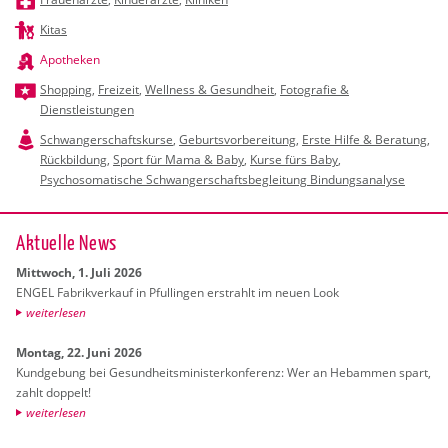
Kitas
Apotheken
Shopping
,
Freizeit
,
Wellness & Gesundheit
,
Fotografie &
Dienstleistungen
Schwangerschaftskurse
,
Geburtsvorbereitung
,
Erste Hilfe & Beratung
,
Rückbildung
,
Sport für Mama & Baby
,
Kurse fürs Baby
,
Psychosomatische Schwangerschaftsbegleitung Bindungsanalyse
Ak­tu­el­le News
Mitt­woch, 1. Juli 2026
ENGEL Fa­brik­ver­kauf in Pful­lin­gen er­strahlt im neuen Look
wei­ter­le­sen
Mon­tag, 22. Juni 2026
Kund­ge­bung bei Ge­sund­heits­mi­nis­ter­kon­fe­renz: Wer an Heb­am­men spart,
zahlt dop­pelt!
wei­ter­le­sen