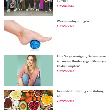
Sum­mit
wei­ter­le­sen
Was­ser­ein­la­ge­run­gen
wei­ter­le­sen
Eine Sorge we­ni­ger: „Darum lasse
ich meine Kin­der gegen Me­nin­go­
kok­ken imp­fen“
wei­ter­le­sen
Ge­sun­de Er­näh­rung von An­fang
an
wei­ter­le­sen