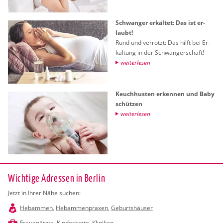
Schwan­ger er­käl­tet: Das ist er­
laubt!
Rund und ver­rotzt: Das hilft bei Er­
käl­tung in der Schwan­ger­schaft!
wei­ter­le­sen
Keuch­hus­ten er­ken­nen und Baby
schüt­zen
wei­ter­le­sen
Wichtige Adressen in Berlin
Jetzt in Ihrer Nähe suchen:
Hebammen
,
Hebammenpraxen
,
Geburtshäuser
Frauenärzte
,
Kinderärzte
,
Kliniken