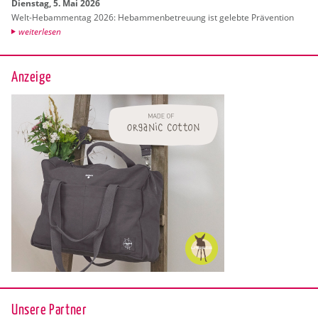
Diens­tag, 5. Mai 2026
Welt-Heb­am­men­tag 2026: Heb­am­men­be­treu­ung ist ge­leb­te Prä­ven­ti­on
wei­ter­le­sen
Anzeige
Unsere Partner