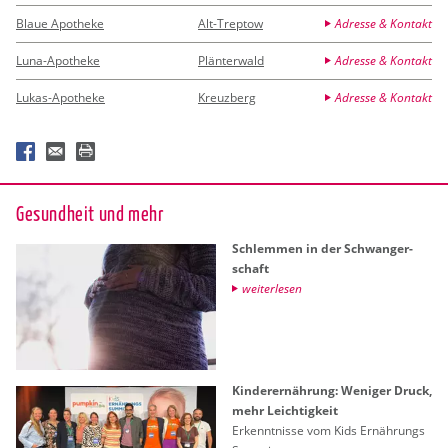
Blaue Apotheke
Alt-Treptow
Adresse & Kontakt
Luna-Apotheke
Plänterwald
Adresse & Kontakt
Lukas-Apotheke
Kreuzberg
Adresse & Kontakt
Ge­sund­heit und mehr
Schlem­men in der Schwan­ger­
schaft
wei­ter­le­sen
Kin­der­er­näh­rung: We­ni­ger Druck,
mehr Leich­tig­keit
Er­kennt­nis­se vom Kids Er­näh­rungs