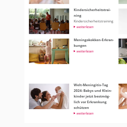
Kin­der­si­cher­heits­trai­
ning
Kin­der­si­cher­heits­trai­ning
wei­ter­le­sen
Me­nin­go­kok­ken-Er­kran­
kun­gen
wei­ter­le­sen
Welt-Me­nin­gi­tis-Tag
2024: Babys und Klein­
kin­der jetzt best­mög­
lich vor Er­kran­kung
schüt­zen
wei­ter­le­sen