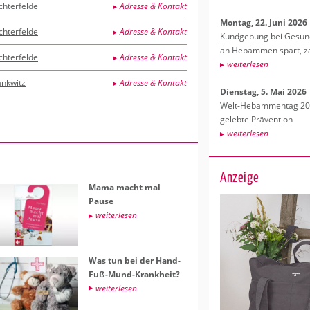
chterfelde
Adresse & Kontakt
Mon­tag, 22. Juni 2026
chterfelde
Adresse & Kontakt
Kund­ge­bung bei Ge­sund­
an Heb­am­men spart, za
chterfelde
Adresse & Kontakt
wei­ter­le­sen
ankwitz
Adresse & Kontakt
Diens­tag, 5. Mai 2026
Welt-Heb­am­men­tag 202
ge­leb­te Prä­ven­ti­on
wei­ter­le­sen
Anzeige
Mama macht mal
Pause
wei­ter­le­sen
Was tun bei der Hand-
Fuß-Mund-Krank­heit?
wei­ter­le­sen