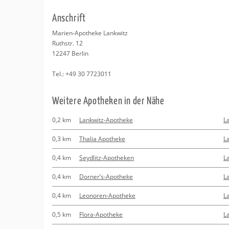
Erledigungen
Kitas
Psychosomatisc
An­schrift
Schwangerschaf
Apotheken
Beratung
Bindungsanalys
Ma­ri­en-Apo­the­ke Lank­witz
Ruth­str. 12
Kurse
12247
Ber­lin
Tel.:
+49 30 7723011
Regionale Tipps
Wei­te­re Apo­the­ken in der Nähe
0,2 km
Lankwitz-Apotheke
L
0,3 km
Thalia Apotheke
L
0,4 km
Seydlitz-Apotheken
L
0,4 km
Dorner’s-Apotheke
L
0,4 km
Leonoren-Apotheke
L
0,5 km
Flora-Apotheke
L