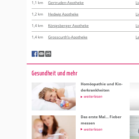
1,1 km
Gertruden-Apotheke
Li
1,2 km
Hedwig Apotheke
Li
1,4 km
Königsberger Apotheke
Li
1,4 km
Grosscurth’s-Apotheke
L
Ge­sund­heit und mehr
Ho­möo­pa­thie und Kin­
der­krank­hei­ten
wei­ter­le­sen
Das erste Mal… Fie­ber
mes­sen
wei­ter­le­sen