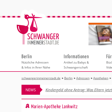
Berlin
Informationen
Für
Nützliche Adressen
Artikel zu Babys &
Büch
& Infos in Ihrer Nähe
Schwangerschaft
Vid
schwangerinmeinerstadt.de
Berlin
Adressen
Apotheken
Städteauswahl
Hebammen
Checklisten
Beratungsstelle
Schwangerschaf
Shopping
Hebammenpra
Infos & interess
Geburtsvorbere
Freizeit
NEWS
Kindergeld ohne Antrag: Was Eltern jetz
Geburtshäuser
Kinderwunschzen
Erste Hilfe & B
Wellness & Ges
Adressen
Frauenärzte
Rückbildung
Fotografie & Di
Kinderärzte
Sport für Mama
Behördengänge &
Marien-Apotheke Lankwitz
Kliniken
Kurse fürs Baby