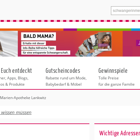
 Euch entdeckt
Gutscheincodes
Gewinnspiele
er, Apps, Blogs,
Rabatte rund um Mode,
Tolle Preise
eos & Produkte
Babybedarf & Möbel
für die ganze Familie
Marien-Apotheke Lankwitz
n
tskurse
xen
ante Links
itung
t wissen müssen
tren in Leipzig
eratung
undheit
enstleistungen
 & Baby
Wichtige Adressen