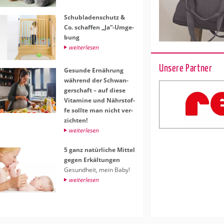
Schub­la­den­schutz &
Co. schaf­fen „Ja“-Um­ge­
bung
wei­ter­le­sen
Unsere Partner
Ge­sun­de Er­näh­rung
wäh­rend der Schwan­
ger­schaft – auf diese
Vit­ami­ne und Nähr­stof­
fe soll­te man nicht ver­
zich­ten!
wei­ter­le­sen
5 ganz na­tür­li­che Mit­tel
gegen Er­käl­tun­gen
Ge­sund­heit, mein Baby!
wei­ter­le­sen