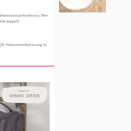
heits­mi­nis­ter­kon­fe­renz: Wer
hlt dop­pelt!
6: Heb­am­men­be­treu­ung ist