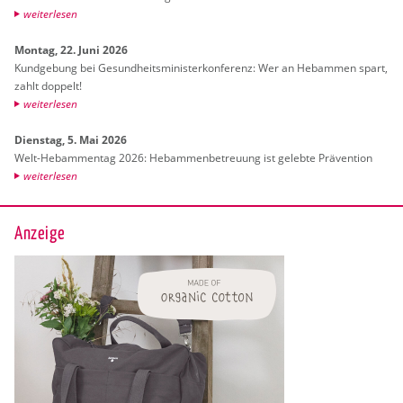
wei­ter­le­sen
Mon­tag, 22. Juni 2026
Kund­ge­bung bei Ge­sund­heits­mi­nis­ter­kon­fe­renz: Wer an Heb­am­men spart,
zahlt dop­pelt!
wei­ter­le­sen
Diens­tag, 5. Mai 2026
Welt-Heb­am­men­tag 2026: Heb­am­men­be­treu­ung ist ge­leb­te Prä­ven­ti­on
wei­ter­le­sen
Anzeige