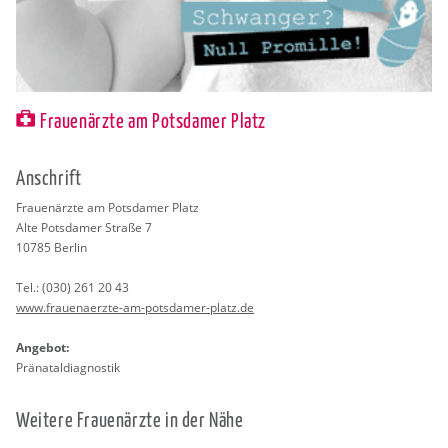
Frauenärzte am Potsdamer Platz
An­schrift
Frau­en­ärz­te am Pots­da­mer Platz
Alte Pots­da­mer Stra­ße 7
10785
Ber­lin
Tel.:
(030) 261 20 43
www.​fra​uena​erzt​e-​am-​potsdamer-​platz.​de
An­ge­bot:
Prä­na­tal­dia­gnos­tik
Wei­te­re Frau­en­ärz­te in der Nähe