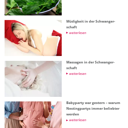
Mü­dig­keit in der Schwan­ger­
schaft
wei­ter­le­sen
Mas­sa­gen in der Schwan­ger­
schaft
wei­ter­le­sen
Ba­by­par­ty war ges­tern – warum
Nes­ting­par­tys immer be­lieb­ter
wer­den
wei­ter­le­sen