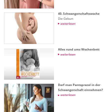
40. Schwan­ger­schafts­wo­che
Die Ge­burt
wei­ter­le­sen
Alles rund ums Wo­chen­bett
wei­ter­le­sen
Darf man Pan­to­pra­zol in der
Schwan­ger­schaft ein­neh­men?
wei­ter­le­sen