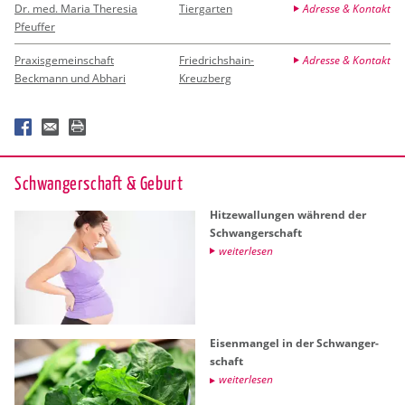
Dr. med. Maria Theresia
Tiergarten
Adresse & Kontakt
Pfeuffer
Praxisgemeinschaft
Friedrichshain-
Adresse & Kontakt
Beckmann und Abhari
Kreuzberg
Schwan­ger­schaft & Ge­burt
Hit­ze­wal­lun­gen wäh­rend der
Schwan­ger­schaft
wei­ter­le­sen
Ei­sen­man­gel in der Schwan­ger­
schaft
wei­ter­le­sen