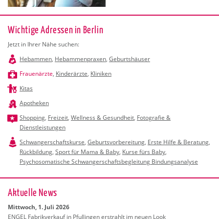
Wichtige Adressen in Berlin
Jetzt in Ihrer Nähe suchen:
Hebammen
,
Hebammenpraxen
,
Geburtshäuser
Frauenärzte
,
Kinderärzte
,
Kliniken
Kitas
Apotheken
Shopping
,
Freizeit
,
Wellness & Gesundheit
,
Fotografie &
Dienstleistungen
Schwangerschaftskurse
,
Geburtsvorbereitung
,
Erste Hilfe & Beratung
,
Rückbildung
,
Sport für Mama & Baby
,
Kurse fürs Baby
,
Psychosomatische Schwangerschaftsbegleitung Bindungsanalyse
Ak­tu­el­le News
Mitt­woch, 1. Juli 2026
ENGEL Fa­brik­ver­kauf in Pful­lin­gen er­strahlt im neuen Look