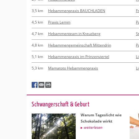
3,5 km
Hebammenpraxis BAUCHLADEN
F
4,5 km
Praxis Lemm
P
4,7 km
Hebammenteam in Kreuzberg
S
4,8 km
Hebammengemeinschaft Mittendrin
P
5,1 km
Hebammenpraxis im Prinzenviertel
L
5,3 km
Mamatoto Hebammenpraxis
L
Schwan­ger­schaft & Ge­burt
Warum Ta­ges­licht wie
Scho­ko­la­de wirkt
wei­ter­le­sen