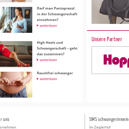
Darf man Pan­to­pra­zol
in der Schwan­ger­schaft
ein­neh­men?
wei­ter­le­sen
Unsere Partner
High Heels und
Schwan­ger­schaft – geht
das zu­sam­men?
wei­ter­le­sen
Rauch­frei schwan­ger
wei­ter­le­sen
r uns
SIMS schwangerinmein
ernehmen
Im Zieglerhof