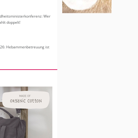
heits­mi­nis­ter­kon­fe­renz: Wer
hlt dop­pelt!
6: Heb­am­men­be­treu­ung ist