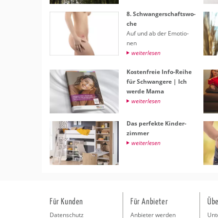
8. Schwan­ger­schafts­wo­
che
Auf und ab der Emo­tio­
nen
wei­ter­le­sen
Kos­ten­freie Info-Reihe
für Schwan­ge­re | Ich
werde Mama
wei­ter­le­sen
Das per­fek­te Kin­der­
zim­mer
wei­ter­le­sen
Für Kunden
Für Anbieter
Übe
Datenschutz
Anbieter werden
Unt