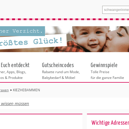
 Euch entdeckt
Gutscheincodes
Gewinnspiele
er, Apps, Blogs,
Rabatte rund um Mode,
Tolle Preise
eos & Produkte
Babybedarf & Möbel
für die ganze Familie
axen
KIEZHEBAMMEN
n
tskurse
xen
ante Links
itung
t wissen müssen
ntren Dresden
eratung
undheit
enstleistungen
 & Baby
Wichtige Adressen