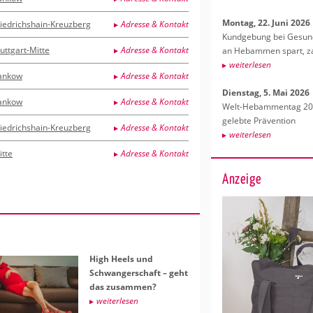
Mon­tag, 22. Juni 2026
riedrichshain-Kreuzberg
Adresse & Kontakt
Kund­ge­bung bei Ge­sund­
uttgart-Mitte
Adresse & Kontakt
an Heb­am­men spart, za
wei­ter­le­sen
ankow
Adresse & Kontakt
Diens­tag, 5. Mai 2026
ankow
Adresse & Kontakt
Welt-Heb­am­men­tag 202
ge­leb­te Prä­ven­ti­on
riedrichshain-Kreuzberg
Adresse & Kontakt
wei­ter­le­sen
itte
Adresse & Kontakt
Anzeige
High Heels und
Schwan­ger­schaft – geht
das zu­sam­men?
wei­ter­le­sen