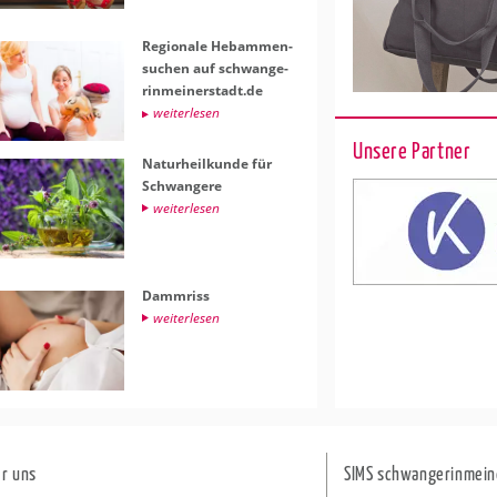
Re­gio­na­le Heb­am­men­
su­chen auf schwan­ge­
rin­mei­ner­stadt.de
wei­ter­le­sen
Unsere Partner
Na­tur­heil­kun­de für
Schwan­ge­re
wei­ter­le­sen
Damm­riss
wei­ter­le­sen
r uns
SIMS schwangerinmein