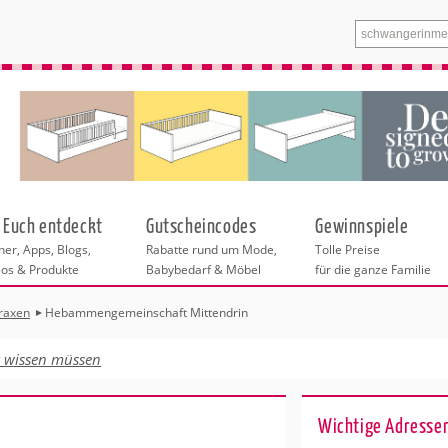
 Euch entdeckt
Gutscheincodes
Gewinnspiele
er, Apps, Blogs,
Rabatte rund um Mode,
Tolle Preise
eos & Produkte
Babybedarf & Möbel
für die ganze Familie
axen
Hebammengemeinschaft Mittendrin
n
tskurse
xen
ante Links
itung
t wissen müssen
tren in Leipzig
eratung
undheit
enstleistungen
 & Baby
Wichtige Adressen