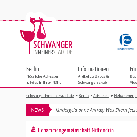
Berlin
Informationen
Für
Nützliche Adressen
Artikel zu Babys &
Büch
& Infos in Ihrer Nähe
Schwangerschaft
Vid
schwangerinmeinerstadt.de
Berlin
Adressen
Hebammenpr
Städteauswahl
Hebammen
Checklisten
Beratungsstelle
Schwangerschaf
Shopping
Hebammenpra
Infos & interess
Geburtsvorbere
Freizeit
NEWS
Kindergeld ohne Antrag: Was Eltern jetz
Geburtshäuser
Kinderwunschzen
Erste Hilfe & B
Wellness & Ges
Adressen
Frauenärzte
Rückbildung
Fotografie & Di
Kinderärzte
Sport für Mama
Behördengänge &
Hebammengemeinschaft Mittendrin
Kliniken
Kurse fürs Baby