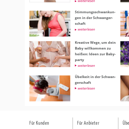
wei­ter­le­sen
Stim­mungs­schwan­kun­
gen in der Schwan­ger­
schaft
wei­ter­le­sen
Krea­ti­ve Wege, um dein
Baby will­kom­men zu
hei­ßen: Ideen zur Ba­by­
par­ty
wei­ter­le­sen
Übel­keit in der Schwan­
ger­schaft
wei­ter­le­sen
Für Kunden
Für Anbieter
Übe