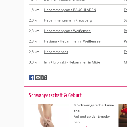
1,8 km
Hebammenpraxis BAUCHLADEN
F
2,0 km
Hebammenteam in Kreuzberg
St
2,3 km
Hebammenpraxis Weißensee
P
2,3 km
Heviana - Hebammen in Weißensee
P
2,8 km
Hebammenzeit
F
3,0 km
lein + bronizki - Hebammen in Mitte
M
Schwan­ger­schaft & Ge­burt
8. Schwan­ger­schafts­wo­
che
Auf und ab der Emo­tio­
nen