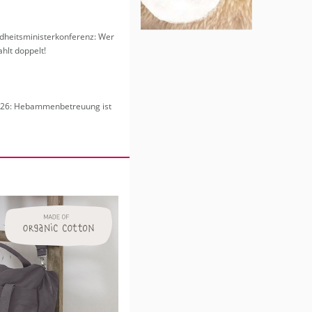
heits­mi­nis­ter­kon­fe­renz: Wer
hlt dop­pelt!
6: Heb­am­men­be­treu­ung ist