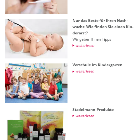
Nur das Beste für Ihren Nach­
wuchs: Wie fin­den Sie einen Kin­
der­arzt?
Wir geben Ihnen Tipps
wei­ter­le­sen
Vor­schu­le im Kin­der­gar­ten
wei­ter­le­sen
Sta­del­mann-Pro­duk­te
wei­ter­le­sen