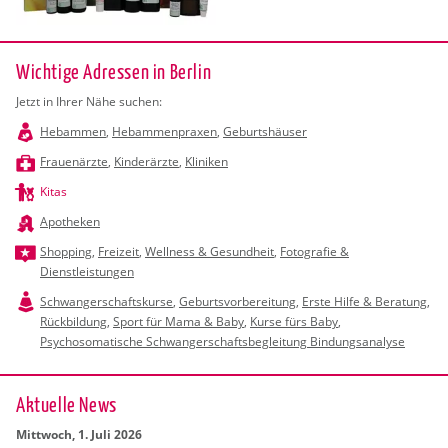
Wichtige Adressen in Berlin
Jetzt in Ihrer Nähe suchen:
Hebammen
,
Hebammenpraxen
,
Geburtshäuser
Frauenärzte
,
Kinderärzte
,
Kliniken
Kitas
Apotheken
Shopping
,
Freizeit
,
Wellness & Gesundheit
,
Fotografie &
Dienstleistungen
Schwangerschaftskurse
,
Geburtsvorbereitung
,
Erste Hilfe & Beratung
,
Rückbildung
,
Sport für Mama & Baby
,
Kurse fürs Baby
,
Psychosomatische Schwangerschaftsbegleitung Bindungsanalyse
Ak­tu­el­le News
Mitt­woch, 1. Juli 2026