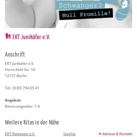
EKT Junikäfer e.V.
An­schrift
EKT Ju­ni­kä­fer e.V.
Horst-Kohl-Str. 16
12157
Ber­lin
Tel.:
(030) 794 05 41
An­ge­bot:
Be­treu­ungs­al­ter: 1-6
Wei­te­re Kitas in der Nähe
EKT Rotkappe e.V.
Steglitz
Adresse & Kontakt