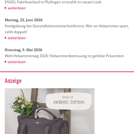
ENGEL Fa­brik­ver­kauf in Pful­lin­gen er­strahlt im neuen Look
wei­ter­le­sen
Mon­tag, 22. Juni 2026
Kund­ge­bung bei Ge­sund­heits­mi­nis­ter­kon­fe­renz: Wer an Heb­am­men spart,
zahlt dop­pelt!
wei­ter­le­sen
Diens­tag, 5. Mai 2026
Welt-Heb­am­men­tag 2026: Heb­am­men­be­treu­ung ist ge­leb­te Prä­ven­ti­on
wei­ter­le­sen
Anzeige