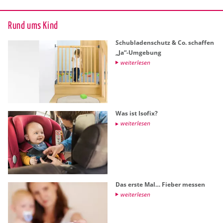
Rund ums Kind
Schub­la­den­schutz & Co. schaf­fen
„Ja“-Um­ge­bung
wei­ter­le­sen
Was ist Iso­fix?
wei­ter­le­sen
Das erste Mal… Fie­ber mes­sen
wei­ter­le­sen