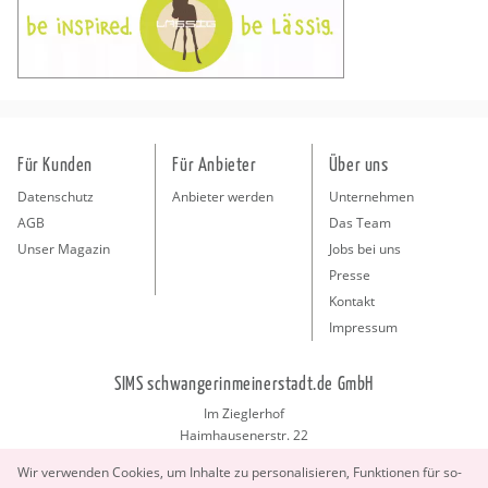
Für Kunden
Für Anbieter
Über uns
Datenschutz
Anbieter werden
Unternehmen
AGB
Das Team
Unser Magazin
Jobs bei uns
Presse
Kontakt
Impressum
SIMS schwangerinmeinerstadt.de GmbH
Im Zieglerhof
Haimhausenerstr. 22
85386 Deutenhausen bei München
Wir ver­wen­den Coo­kies, um In­hal­te zu per­so­na­li­sie­ren, Funk­tio­nen für so­
info@schwangerinmeinerstadt.de