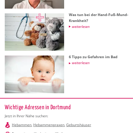
Was tun bei der Hand-Fuß-Mund-
Krank­heit?
wei­ter­le­sen
6 Tipps zu Ge­fah­ren im Bad
wei­ter­le­sen
Wichtige Adressen in Dortmund
Jetzt in Ihrer Nähe suchen:
Hebammen
,
Hebammenpraxen
,
Geburtshäuser