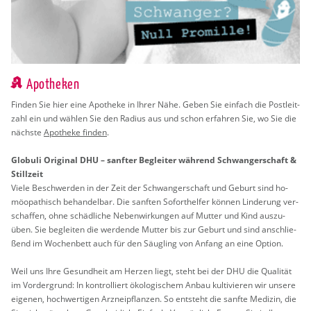
Apotheken
Fin­den Sie hier eine Apo­the­ke in Ihrer Nähe. Geben Sie ein­fach die Post­leit­
zahl ein und wäh­len Sie den Ra­di­us aus und schon er­fah­ren Sie, wo Sie die
nächs­te
Apo­the­ke fin­den
.
Glo­bu­li Ori­gi­nal DHU – sanf­ter Be­glei­ter wäh­rend Schwan­ger­schaft &
Still­zeit
Viele Be­schwer­den in der Zeit der Schwan­ger­schaft und Ge­burt sind ho­
möo­pa­thisch be­han­del­bar. Die sanf­ten So­fort­hel­fer kön­nen Lin­de­rung ver­
schaf­fen, ohne schäd­li­che Ne­ben­wir­kun­gen auf Mut­ter und Kind aus­zu­
üben. Sie be­glei­ten die wer­den­de Mut­ter bis zur Ge­burt und sind an­schlie­
ßend im Wo­chen­bett auch für den Säug­ling von An­fang an eine Op­ti­on.
Weil uns Ihre Ge­sund­heit am Her­zen liegt, steht bei der DHU die Qua­li­tät
im Vor­der­grund: In kon­trol­liert öko­lo­gi­schem Anbau kul­ti­vie­ren wir un­se­re
ei­ge­nen, hoch­wer­ti­gen Arz­nei­pflan­zen. So ent­steht die sanf­te Me­di­zin, die