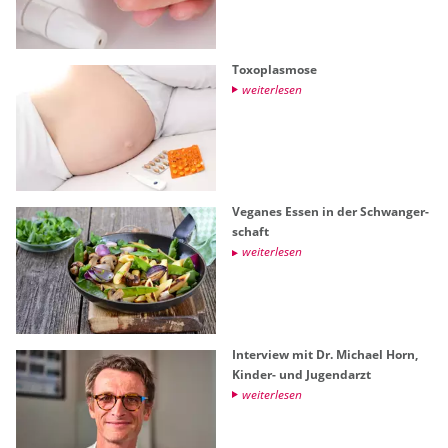
To­xo­plas­mo­se
wei­ter­le­sen
Ve­ga­nes Essen in der Schwan­ger­
schaft
wei­ter­le­sen
In­ter­view mit Dr. Mi­cha­el Horn,
Kin­der- und Ju­gend­arzt
wei­ter­le­sen