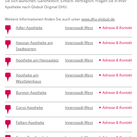
Sie sich wün­schen. Ganz­heit­lich. Ein­fach. Ver­träg­lich. Fra­gen Sie in Ihrer
Apo­the­ke nach Glo­bu­li Ori­gi­nal DHU.
Wei­te­re In­for­ma­tio­nen fin­den Sie auch unter
www.​dhu-​globuli.​de
.
Adler-Apotheke
Innenstadt-West
Adresse & Kontakt
Apostar Apotheke am
Innenstadt-West
Adresse & Kontakt
Stadtgarten
Apotheke am Hansaplatz
Innenstadt-West
Adresse & Kontakt
Apotheke am
Innenstadt-West
Adresse & Kontakt
Westfalenhaus
Burgtor-Apotheke
Innenstadt-West
Adresse & Kontakt
Corso Apotheke
Innenstadt-West
Adresse & Kontakt
Falken-Apotheke
Innenstadt-West
Adresse & Kontakt