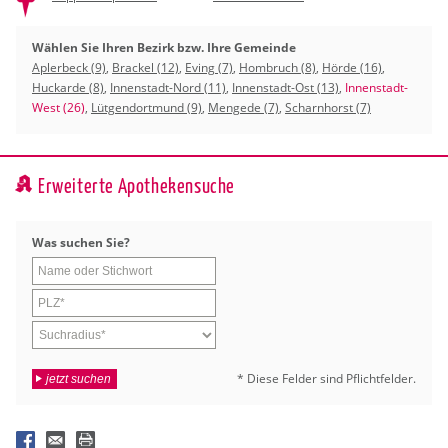
Wählen Sie Ihren Bezirk bzw. Ihre Gemeinde
Aplerbeck (9)
,
Brackel (12)
,
Eving (7)
,
Hombruch (8)
,
Hörde (16)
,
Huckarde (8)
,
Innenstadt-Nord (11)
,
Innenstadt-Ost (13)
,
Innenstadt-
West (26)
,
Lütgendortmund (9)
,
Mengede (7)
,
Scharnhorst (7)
Erweiterte Apothekensuche
Was su­chen Sie?
* Diese Fel­der sind Pflicht­fel­der.
jetzt suchen