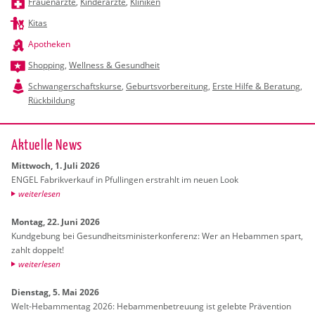
Frauenärzte
,
Kinderärzte
,
Kliniken
Kitas
Apotheken
Shopping
,
Wellness & Gesundheit
Schwangerschaftskurse
,
Geburtsvorbereitung
,
Erste Hilfe & Beratung
,
Rückbildung
Ak­tu­el­le News
Mitt­woch, 1. Juli 2026
ENGEL Fa­brik­ver­kauf in Pful­lin­gen er­strahlt im neuen Look
wei­ter­le­sen
Mon­tag, 22. Juni 2026
Kund­ge­bung bei Ge­sund­heits­mi­nis­ter­kon­fe­renz: Wer an Heb­am­men spart,
zahlt dop­pelt!
wei­ter­le­sen
Diens­tag, 5. Mai 2026
Welt-Heb­am­men­tag 2026: Heb­am­men­be­treu­ung ist ge­leb­te Prä­ven­ti­on