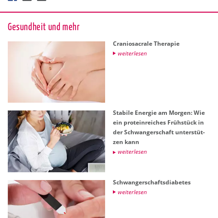
Ge­sund­heit und mehr
Cra­nio­sa­cra­le The­ra­pie
wei­ter­le­sen
Sta­bi­le En­er­gie am Mor­gen: Wie
ein pro­te­in­rei­ches Früh­stück in
der Schwan­ger­schaft un­ter­stüt­
zen kann
wei­ter­le­sen
Schwan­ger­schafts­dia­be­tes
wei­ter­le­sen