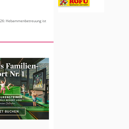
6: Heb­am­men­be­treu­ung ist