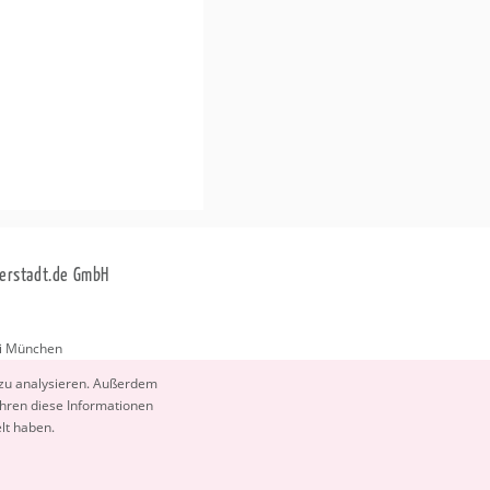
erstadt.de GmbH
i München
stadt.de
 zu ana­ly­sie­ren. Au­ßer­dem
­ren diese In­for­ma­tio­nen
elt haben.