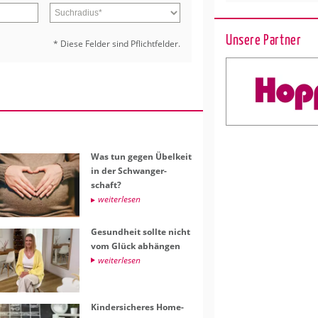
Unsere Partner
* Diese Fel­der sind Pflicht­fel­der.
Was tun gegen Übel­keit
in der Schwan­ger­
schaft?
wei­ter­le­sen
Ge­sund­heit soll­te nicht
vom Glück ab­hän­gen
wei­ter­le­sen
Kin­der­si­che­res Home-