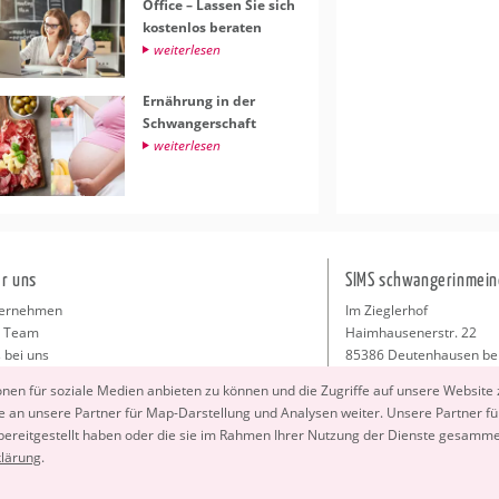
Of­fice – Las­sen Sie sich
kos­ten­los be­ra­ten
wei­ter­le­sen
Er­näh­rung in der
Schwan­ger­schaft
wei­ter­le­sen
r uns
SIMS schwangerinmein
ernehmen
Im Zieglerhof
 Team
Haimhausenerstr. 22
 bei uns
85386 Deutenhausen be
sse
info@schwangerinmeiner
io­nen für so­zia­le Me­di­en an­bie­ten zu kön­nen und die Zu­grif­fe auf un­se­re Web­site
takt
 an un­se­re Part­ner für Map-Dar­stel­lung und Ana­ly­sen wei­ter. Un­se­re Part­ner füh
ressum
 be­reit­ge­stellt haben oder die sie im Rah­men Ihrer Nut­zung der Diens­te ge­sam­m
klä­rung
.
Copyright 2026 © SIMS schwangerinmeinerstadt.de GmbH. All Rights Reserved.