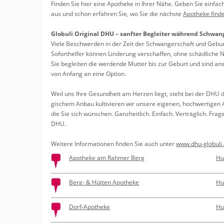
Erledigungen
Fin­den Sie hier eine Apo­the­ke in Ihrer Nähe. Geben Sie ein­fach 
Kitas
aus und schon er­fah­ren Sie, wo Sie die nächs­te
Apo­the­ke fin­d
Apotheken
Beratung
Glo­bu­li Ori­gi­nal DHU – sanf­ter Be­glei­ter wäh­rend Schwan­g
Viele Be­schwer­den in der Zeit der Schwan­ger­schaft und Ge­burt
Kurse
So­fort­hel­fer kön­nen Lin­de­rung ver­schaf­fen, ohne schäd­li­che
Sie be­glei­ten die wer­den­de Mut­ter bis zur Ge­burt und sind an
von An­fang an eine Op­ti­on.
Regionale Tipps
Weil uns Ihre Ge­sund­heit am Her­zen liegt, steht bei der DHU die Q
gi­schem Anbau kul­ti­vie­ren wir un­se­re ei­ge­nen, hoch­wer­ti­gen A
die Sie sich wün­schen. Ganz­heit­lich. Ein­fach. Ver­träg­lich. Fra­ge
DHU.
Wei­te­re In­for­ma­tio­nen fin­den Sie auch unter
www.​dhu-​globuli.
Apotheke am Rahmer Berg
Hu
Berg- & Hütten Apotheke
Hu
Dorf-Apotheke
Hu