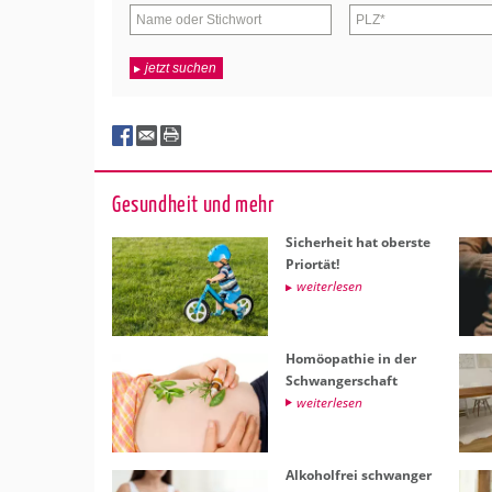
jetzt suchen
Ge­sund­heit und mehr
Si­cher­heit hat obers­te
Pri­or­tät!
wei­ter­le­sen
Ho­möo­pa­thie in der
Schwan­ger­schaft
wei­ter­le­sen
Al­ko­hol­frei schwan­ger