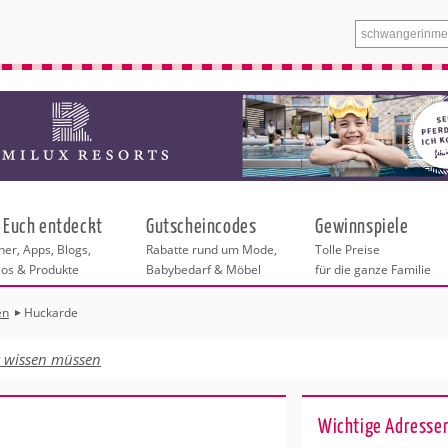
 Euch entdeckt
Gutscheincodes
Gewinnspiele
er, Apps, Blogs,
Rabatte rund um Mode,
Tolle Preise
eos & Produkte
Babybedarf & Möbel
für die ganze Familie
en
Huckarde
n
tskurse
xen
ante Links
itung
t wissen müssen
ntren Essen
eratung
undheit
enstleistungen
 & Baby
Wichtige Adresse