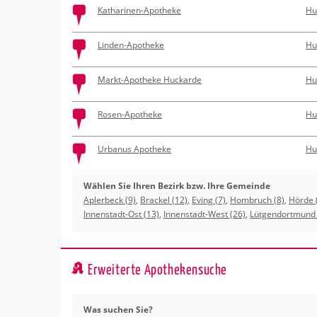
Katharinen-Apotheke
Hu
Linden-Apotheke
Hu
Markt-Apotheke Huckarde
Hu
Rosen-Apotheke
Hu
Urbanus Apotheke
Hu
Wählen Sie Ihren Bezirk bzw. Ihre Gemeinde
Aplerbeck (9)
,
Brackel (12)
,
Eving (7)
,
Hombruch (8)
,
Hörde 
Innenstadt-Ost (13)
,
Innenstadt-West (26)
,
Lütgendortmund 
Erweiterte Apothekensuche
Was su­chen Sie?