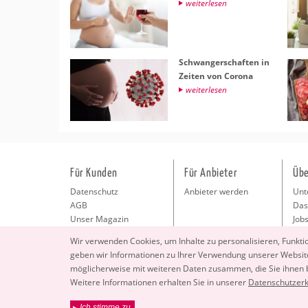
wei­ter­le­sen
Schwan­ger­schaf­ten in
Zei­ten von Co­ro­na
wei­ter­le­sen
Für Kunden
Für Anbieter
Übe
Datenschutz
Anbieter werden
Unt
AGB
Das
Unser Magazin
Jobs
Pre
Wir ver­wen­den Coo­kies, um In­hal­te zu per­so­na­li­sie­ren, Funk­t
Kon
geben wir In­for­ma­tio­nen zu Ihrer Ver­wen­dung un­se­rer Web­site
Imp
mög­li­cher­wei­se mit wei­te­ren Daten zu­sam­men, die Sie ihnen
Wei­te­re In­for­ma­tio­nen er­hal­ten Sie in un­se­rer
Da­ten­schut­z­er­
Ich stimme zu