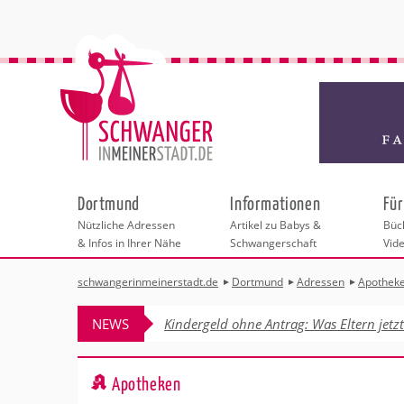
Dortmund
Informationen
Für
Nützliche Adressen
Artikel zu Babys &
Büch
& Infos in Ihrer Nähe
Schwangerschaft
Vid
schwangerinmeinerstadt.de
Dortmund
Adressen
Apothek
Städteauswahl
Hebammen
Checklisten
Beratungsstelle
Schwangerschaf
Shopping
Hebammenpra
Infos & interess
Geburtsvorbere
Freizeit
NEWS
Kindergeld ohne Antrag: Was Eltern jetz
Geburtshäuser
Kinderwunschze
Erste Hilfe & B
Wellness & Ges
Adressen
Frauenärzte
Rückbildung
Fotografie & Di
Kinderärzte
Sport für Mama
Behördengänge &
Apotheken
Kliniken
Kurse fürs Baby