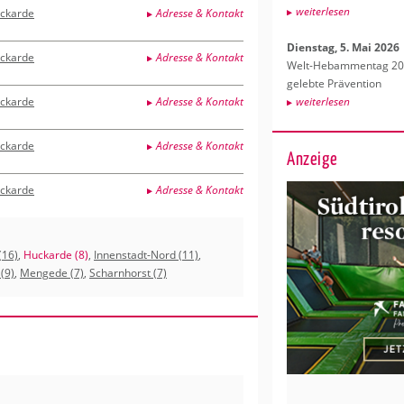
wei­ter­le­sen
ckarde
Adresse & Kontakt
Diens­tag, 5. Mai 2026
ckarde
Adresse & Kontakt
Welt-Heb­am­men­tag 202
ge­leb­te Prä­ven­ti­on
ckarde
Adresse & Kontakt
wei­ter­le­sen
ckarde
Adresse & Kontakt
Anzeige
ckarde
Adresse & Kontakt
(16)
,
Huckarde (8)
,
Innenstadt-Nord (11)
,
(9)
,
Mengede (7)
,
Scharnhorst (7)