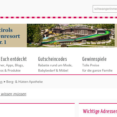
 Euch entdeckt
Gutscheincodes
Gewinnspiele
er, Apps, Blogs,
Rabatte rund um Mode,
Tolle Preise
eos & Produkte
Babybedarf & Möbel
für die ganze Familie
en
Berg- & Hütten Apotheke
n
tskurse
xen
ante Links
itung
t wissen müssen
entren Hannover
eratung
undheit
enstleistungen
 & Baby
Wichtige Adresse