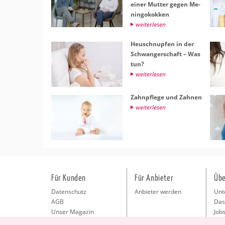
einer Mut­ter gegen Me­
nin­go­kok­ken
wei­ter­le­sen
Heu­schnup­fen in der
Schwan­ger­schaft – Was
tun?
wei­ter­le­sen
Zahn­pfle­ge und Zah­nen
wei­ter­le­sen
Für Kunden
Für Anbieter
Übe
Datenschutz
Anbieter werden
Unt
AGB
Das
Unser Magazin
Jobs
Pre