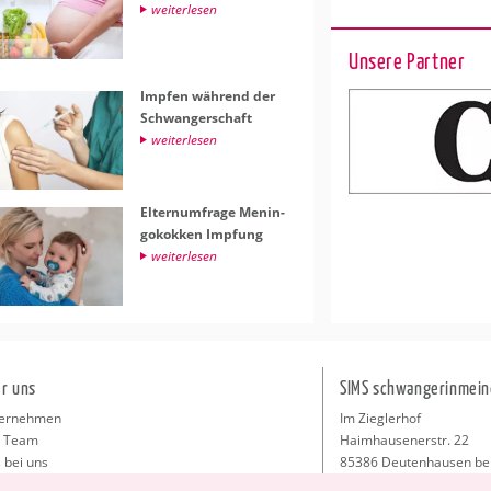
wei­ter­le­sen
Unsere Partner
Imp­fen wäh­rend der
Schwan­ger­schaft
wei­ter­le­sen
El­tern­um­fra­ge Me­nin­
go­kok­ken Imp­fung
wei­ter­le­sen
r uns
SIMS schwangerinmein
ernehmen
Im Zieglerhof
 Team
Haimhausenerstr. 22
 bei uns
85386 Deutenhausen be
sse
info@schwangerinmeiner