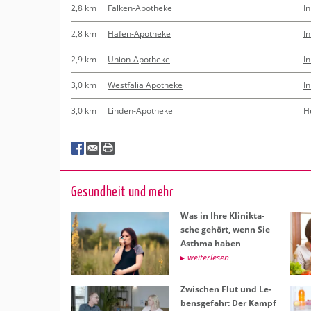
2,8 km
Falken-Apotheke
I
2,8 km
Hafen-Apotheke
I
2,9 km
Union-Apotheke
I
3,0 km
Westfalia Apotheke
I
3,0 km
Linden-Apotheke
H
Ge­sund­heit und mehr
Was in Ihre Kli­nik­ta­
sche ge­hört, wenn Sie
Asth­ma haben
wei­ter­le­sen
Zwi­schen Flut und Le­
bens­ge­fahr: Der Kampf