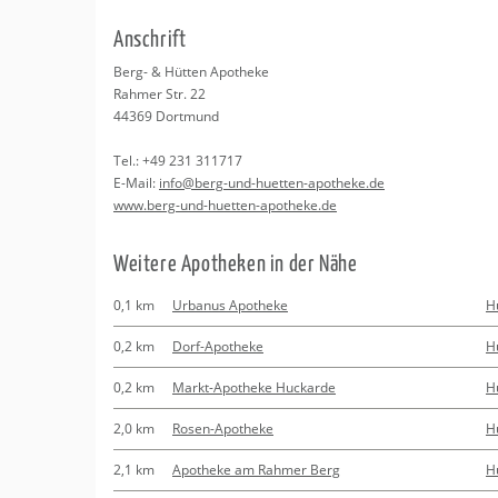
Erledigungen
Kitas
An­schrift
Apotheken
Beratung
Berg- & Hüt­ten Apo­the­ke
Rah­mer Str. 22
Kurse
44369
Dort­mund
Tel.:
+49 231 311717
Regionale Tipps
E-Mail:
info@​berg-​und-​huetten-​apotheke.​de
www.​berg-​und-​huetten-​apotheke.​de
Wei­te­re Apo­the­ken in der Nähe
0,1 km
Urbanus Apotheke
H
0,2 km
Dorf-Apotheke
H
0,2 km
Markt-Apotheke Huckarde
H
2,0 km
Rosen-Apotheke
H
2,1 km
Apotheke am Rahmer Berg
H