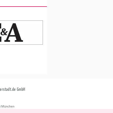
erstadt.de GmbH
i München
stadt.de