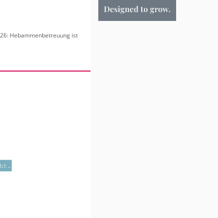
6: Heb­am­men­be­treu­ung ist