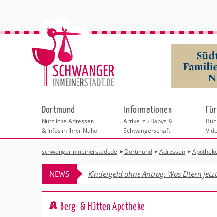
Dortmund
Informationen
Für
Nützliche Adressen
Artikel zu Babys &
Büch
& Infos in Ihrer Nähe
Schwangerschaft
Vid
schwangerinmeinerstadt.de
Dortmund
Adressen
Apothek
Städteauswahl
Hebammen
Checklisten
Beratungsstelle
Schwangerschaf
Shopping
Hebammenpra
Infos & interess
Geburtsvorbere
Freizeit
NEWS
Kindergeld ohne Antrag: Was Eltern jetz
Geburtshäuser
Kinderwunschz
Erste Hilfe & B
Wellness & Ges
Adressen
Frauenärzte
Rückbildung
Fotografie & Di
Kinderärzte
Sport für Mama
Behördengänge &
Berg- & Hütten Apotheke
Kliniken
Kurse fürs Baby