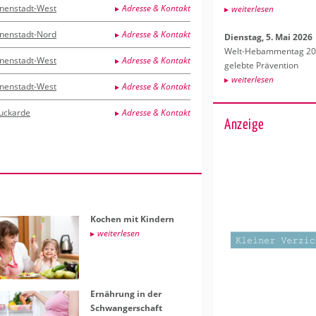
nnenstadt-West
Adresse & Kontakt
wei­ter­le­sen
nnenstadt-Nord
Adresse & Kontakt
Diens­tag, 5. Mai 2026
Welt-Heb­am­men­tag 202
nnenstadt-West
Adresse & Kontakt
ge­leb­te Prä­ven­ti­on
wei­ter­le­sen
nnenstadt-West
Adresse & Kontakt
uckarde
Adresse & Kontakt
Anzeige
Ko­chen mit Kin­dern
wei­ter­le­sen
Er­näh­rung in der
Schwan­ger­schaft