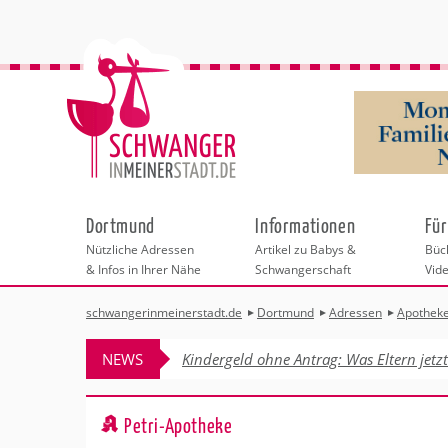
Dortmund
Informationen
Für
Nützliche Adressen
Artikel zu Babys &
Büch
& Infos in Ihrer Nähe
Schwangerschaft
Vid
schwangerinmeinerstadt.de
Dortmund
Adressen
Apothek
Städteauswahl
Hebammen
Checklisten
Beratungsstelle
Schwangerschaf
Shopping
Hebammenpra
Infos & interess
Geburtsvorbere
Freizeit
NEWS
Kindergeld ohne Antrag: Was Eltern jetz
Geburtshäuser
Kinderwunschze
Erste Hilfe & B
Wellness & Ges
Adressen
Frauenärzte
Rückbildung
Fotografie & Di
Kinderärzte
Sport für Mama
Behördengänge &
Petri-Apotheke
Kliniken
Kurse fürs Baby