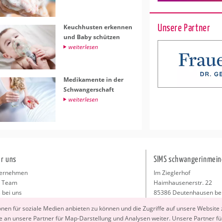
Unsere Partner
Keuch­hus­ten er­ken­nen
und Baby schüt­zen
wei­ter­le­sen
Me­di­ka­men­te in der
Schwan­ger­schaft
wei­ter­le­sen
r uns
SIMS schwangerinmein
ernehmen
Im Zieglerhof
 Team
Haimhausenerstr. 22
 bei uns
85386 Deutenhausen be
sse
info@schwangerinmeiner
io­nen für so­zia­le Me­di­en an­bie­ten zu kön­nen und die Zu­grif­fe auf un­se­re Web­site
takt
 an un­se­re Part­ner für Map-Dar­stel­lung und Ana­ly­sen wei­ter. Un­se­re Part­ner füh