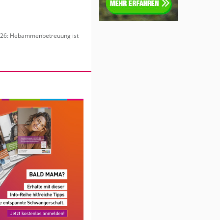
6: Heb­am­men­be­treu­ung ist