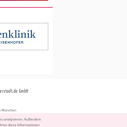
erstadt.de GmbH
i München
stadt.de
 zu ana­ly­sie­ren. Au­ßer­dem
­ren diese In­for­ma­tio­nen