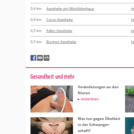
0,4 km
Apotheke am Westfalenhaus
I
0,4 km
Corso Apotheke
I
0,5 km
Adler-Apotheke
I
0,5 km
Burgtor-Apotheke
I
Ge­sund­heit und mehr
Ver­än­de­run­gen an den
Nie­ren
wei­ter­le­sen
Was tun gegen Übel­keit
in der Schwan­ger­
schaft?