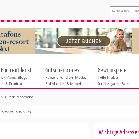
 Euch entdeckt
Gutscheincodes
Gewinnspiele
er, Apps, Blogs,
Rabatte rund um Mode,
Tolle Preise
eos & Produkte
Babybedarf & Möbel
für die ganze Familie
en
Petri-Apotheke
n
tskurse
xen
ante Links
itung
t wissen müssen
ntren Berlin
eratung
undheit
enstleistungen
 & Baby
Wichtige Adresse