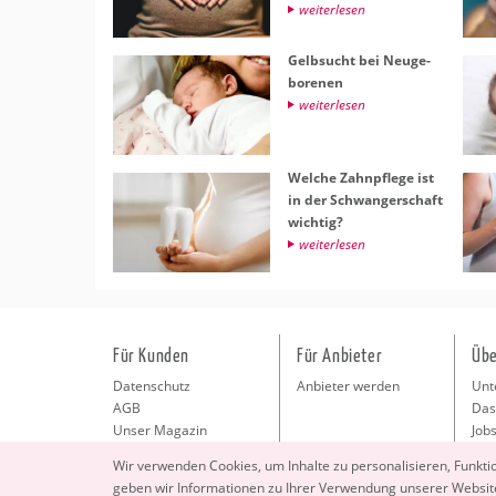
wei­ter­le­sen
Gelb­sucht bei Neu­ge­
bo­re­nen
wei­ter­le­sen
Wel­che Zahn­pfle­ge ist
in der Schwan­ger­schaft
wich­tig?
wei­ter­le­sen
Für Kunden
Für Anbieter
Übe
Datenschutz
Anbieter werden
Unt
AGB
Das
Unser Magazin
Jobs
Pre
Wir ver­wen­den Coo­kies, um In­hal­te zu per­so­na­li­sie­ren, Funk­t
Kon
geben wir In­for­ma­tio­nen zu Ihrer Ver­wen­dung un­se­rer Web­site