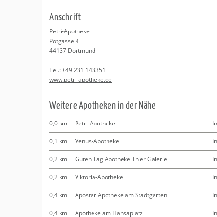
Erledigungen
Kitas
Psychosomatisc
An­schrift
Schwangerschaf
Apotheken
Beratung
Bindungsanalys
Petri-Apo­the­ke
Pot­gas­se 4
Kurse
44137
Dort­mund
Tel.:
+49 231 143351
Regionale Tipps
www.​petri-​apotheke.​de
Wei­te­re Apo­the­ken in der Nähe
0,0 km
Petri-Apotheke
I
0,1 km
Venus-Apotheke
I
0,2 km
Guten Tag Apotheke Thier Galerie
I
0,2 km
Viktoria-Apotheke
I
0,4 km
Apostar Apotheke am Stadtgarten
I
0,4 km
Apotheke am Hansaplatz
I