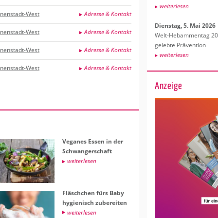
wei­ter­le­sen
nnenstadt-West
Adresse & Kontakt
Diens­tag, 5. Mai 2026
nnenstadt-West
Adresse & Kontakt
Welt-Heb­am­men­tag 202
ge­leb­te Prä­ven­ti­on
nnenstadt-West
Adresse & Kontakt
wei­ter­le­sen
nnenstadt-West
Adresse & Kontakt
Anzeige
Ve­ga­nes Essen in der
Schwan­ger­schaft
wei­ter­le­sen
Fläsch­chen fürs Baby
hy­gie­nisch zu­be­rei­ten
wei­ter­le­sen