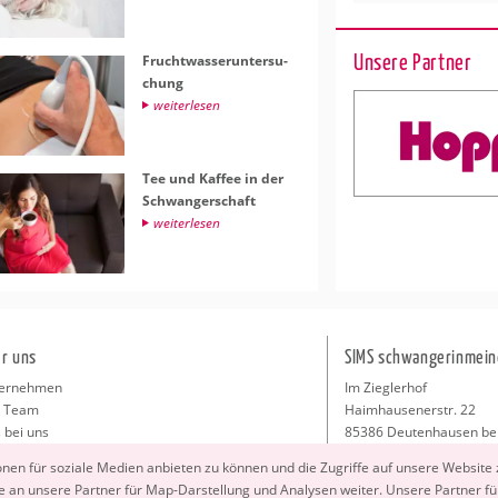
Unsere Partner
Frucht­was­ser­un­ter­su­
chung
wei­ter­le­sen
Tee und Kaf­fee in der
Schwan­ger­schaft
wei­ter­le­sen
r uns
SIMS schwangerinmein
ernehmen
Im Zieglerhof
 Team
Haimhausenerstr. 22
 bei uns
85386 Deutenhausen be
sse
info@schwangerinmeiner
io­nen für so­zia­le Me­di­en an­bie­ten zu kön­nen und die Zu­grif­fe auf un­se­re Web­site
takt
 an un­se­re Part­ner für Map-Dar­stel­lung und Ana­ly­sen wei­ter. Un­se­re Part­ner füh