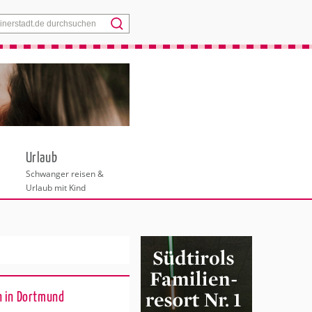
Menü
Urlaub
Schwanger reisen &
Urlaub mit Kind
n in Dortmund