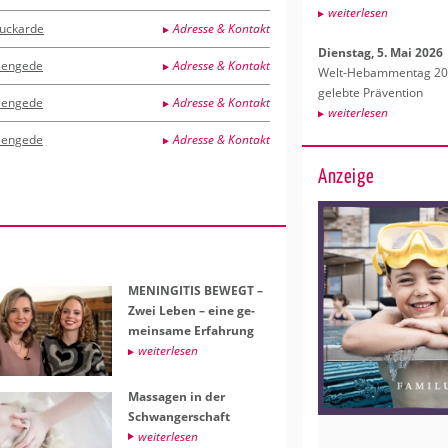
wei­ter­le­sen
uckarde
Adresse & Kontakt
Diens­tag, 5. Mai 2026
engede
Adresse & Kontakt
Welt-Heb­am­men­tag 202
ge­leb­te Prä­ven­ti­on
engede
Adresse & Kontakt
wei­ter­le­sen
engede
Adresse & Kontakt
Anzeige
ME­NIN­GI­TIS BE­WEGT –
Zwei Leben – eine ge­
mein­sa­me Er­fah­rung
wei­ter­le­sen
Mas­sa­gen in der
Schwan­ger­schaft
wei­ter­le­sen