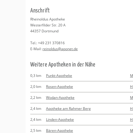
Erledigungen
Kitas
An­schrift
Apotheken
Beratung
Rhein­ol­dus Apo­the­ke
Wes­ter­fil­der Str. 20 A
Kurse
44357
Dort­mund
Tel.:
+49 231 370816
Regionale Tipps
E-Mail:
rein­ol­dus@​aponet.​de
Wei­te­re Apo­the­ken in der Nähe
0,3 km
Punkt-Apotheke
M
2,0 km
Rosen-Apotheke
H
2,2 km
Wodan-Apotheke
M
2,4 km
Apotheke am Rahmer Berg
H
2,4 km
Linden-Apotheke
H
2,5 km
Bären-Apotheke
M