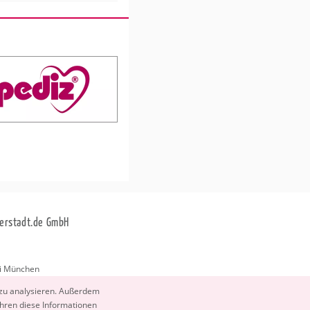
erstadt.de GmbH
i München
stadt.de
 zu ana­ly­sie­ren. Au­ßer­dem
­ren diese In­for­ma­tio­nen