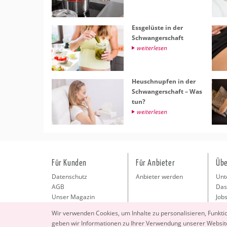
Ess­ge­lüs­te in der
Schwan­ger­schaft
wei­ter­le­sen
Heu­schnup­fen in der
Schwan­ger­schaft – Was
tun?
wei­ter­le­sen
Für Kunden
Für Anbieter
Übe
Datenschutz
Anbieter werden
Unt
AGB
Das
Unser Magazin
Jobs
Pre
Wir ver­wen­den Coo­kies, um In­hal­te zu per­so­na­li­sie­ren, Funk­t
Kon
geben wir In­for­ma­tio­nen zu Ihrer Ver­wen­dung un­se­rer Web­site