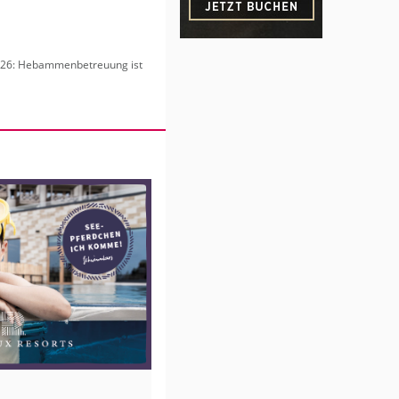
6: Heb­am­men­be­treu­ung ist