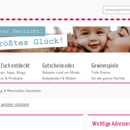
 Euch entdeckt
Gutscheincodes
Gewinnspiele
er, Apps, Blogs,
Rabatte rund um Mode,
Tolle Preise
eos & Produkte
Babybedarf & Möbel
für die ganze Familie
en
Rheinoldus Apotheke
n
tskurse
xen
ante Links
itung
euung
t wissen müssen
entren in Hamburg
eratung
undheit
enstleistungen
 & Baby
Hamburg
Wichtige Adresse