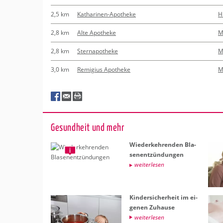
2,5 km
Katharinen-Apotheke
H
2,8 km
Alte Apotheke
M
2,8 km
Sternapotheke
M
3,0 km
Remigius Apotheke
M
Ge­sund­heit und mehr
Wie­der­keh­ren­den Bla­
sen­ent­zün­dun­gen
wei­ter­le­sen
Kin­der­si­cher­heit im ei­
ge­nen Zu­hau­se
wei­ter­le­sen