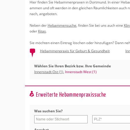
Erledigungen
Hier fin­den Sie Heb­am­men­pra­xen in Dort­mund. In einer Heb­am
Kitas
Psychosomatisc
am­men und oft wer­den in den glei­chen Räum­lich­kei­ten auch
Schwangerschaf
Apotheken
nach, an­ge­bo­ten.
Beratung
Bindungsanalys
Neben der
Heb­am­men­su­che
, fin­den Sie bei uns auch eine
Kli­
Kurse
oder
Kitas
.
Sie möch­ten einen Ein­trag lö­schen oder hin­zu­fü­gen? Dann ne
Regionale Tipps
Hebammenpraxis für Geburt & Gesundheit
In
Wählen Sie Ihren Bezirk bzw. Ihre Gemeinde
Innenstadt-Ost (1)
,
Innenstadt-West (1)
Erweiterte Hebammenpraxissuche
Was su­chen Sie?
An­ge­bot