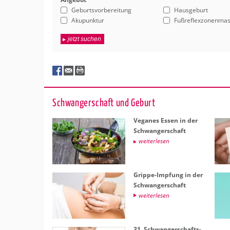
Geburtsvorbereitung
Hausgeburt
Akupunktur
Fußreflexzonenma
jetzt suchen
Schwan­ger­schaft und Ge­burt
Ve­ga­nes Essen in der
Schwan­ger­schaft
wei­ter­le­sen
Grip­pe-Imp­fung in der
Schwan­ger­schaft
wei­ter­le­sen
31. Schwan­ger­schafts­