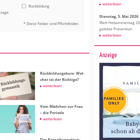
wei­ter­le­sen
Rückbildung
ssage
Diens­tag, 5. Mai 2026
Welt-Heb­am­men­tag 202
* Diese Fel­der sind Pflicht­fel­der.
ge­leb­te Prä­ven­ti­on
wei­ter­le­sen
Anzeige
Rück­bil­dungs­kurs- Wel­
cher ist der Rich­ti­ge?
wei­ter­le­sen
Vom Mäd­chen zur Frau
– die Pe­ri­ode
wei­ter­le­sen
Das Kar­pal­tun­nel­syn­