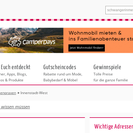
 Euch entdeckt
Gutscheincodes
Gewinnspiele
er, Apps, Blogs,
Rabatte rund um Mode,
Tolle Preise
eos & Produkte
Babybedarf & Möbel
für die ganze Familie
enpraxen
Innenstadt-West
n
tskurse
xen
ante Links
itung
t wissen müssen
ntren Stuttgart
eratung
undheit
enstleistungen
 & Baby
 Stuttgart
Wichtige Adresse