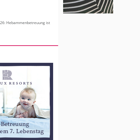
6: Heb­am­men­be­treu­ung ist