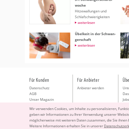
wo­che
Hit­ze­wal­lun­gen und
Schlaf­schwie­rig­kei­ten
wei­ter­le­sen
Übel­keit in der Schwan­
ger­schaft
wei­ter­le­sen
Für Kunden
Für Anbieter
Übe
Datenschutz
Anbieter werden
Unt
AGB
Das
Unser Magazin
Jobs
Pre
Wir ver­wen­den Coo­kies, um In­hal­te zu per­so­na­li­sie­ren, Funk­t
Kon
geben wir In­for­ma­tio­nen zu Ihrer Ver­wen­dung un­se­rer Web­site
Imp
mög­li­cher­wei­se mit wei­te­ren Daten zu­sam­men, die Sie ihnen
Wei­te­re In­for­ma­tio­nen er­hal­ten Sie in un­se­rer
Da­ten­schut­z­er­