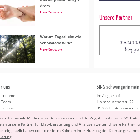
drom
wei­ter­le­sen
Unsere Partner
Warum Ta­ges­licht wie
Scho­ko­la­de wirkt
wei­ter­le­sen
r uns
SIMS schwangerinmein
ernehmen
Im Zieglerhof
 Team
Haimhausenerstr. 22
 bei uns
85386 Deutenhausen be
sse
info@schwangerinmeiner
io­nen für so­zia­le Me­di­en an­bie­ten zu kön­nen und die Zu­grif­fe auf un­se­re Web­site
takt
 an un­se­re Part­ner für Map-Dar­stel­lung und Ana­ly­sen wei­ter. Un­se­re Part­ner füh
ressum
 be­reit­ge­stellt haben oder die sie im Rah­men Ihrer Nut­zung der Diens­te ge­sam­m
klä­rung
.