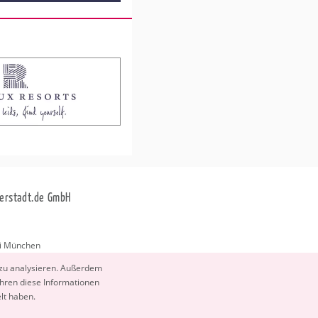
erstadt.de GmbH
i München
stadt.de
 zu ana­ly­sie­ren. Au­ßer­dem
­ren diese In­for­ma­tio­nen
elt haben.