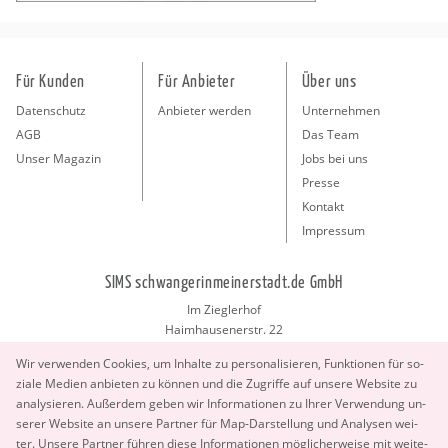
Für Kunden
Für Anbieter
Über uns
Datenschutz
Anbieter werden
Unternehmen
AGB
Das Team
Unser Magazin
Jobs bei uns
Presse
Kontakt
Impressum
SIMS schwangerinmeinerstadt.de GmbH
Im Zieglerhof
Haimhausenerstr. 22
85386 Deutenhausen bei München
Wir ver­wen­den Coo­kies, um In­hal­te zu per­so­na­li­sie­ren, Funk­tio­nen für so­
info@schwangerinmeinerstadt.de
zia­le Me­di­en an­bie­ten zu kön­nen und die Zu­grif­fe auf un­se­re Web­site zu
ana­ly­sie­ren. Au­ßer­dem geben wir In­for­ma­tio­nen zu Ihrer Ver­wen­dung un­
se­rer Web­site an un­se­re Part­ner für Map-Dar­stel­lung und Ana­ly­sen wei­
ter. Un­se­re Part­ner füh­ren diese In­for­ma­tio­nen mög­li­cher­wei­se mit wei­te­