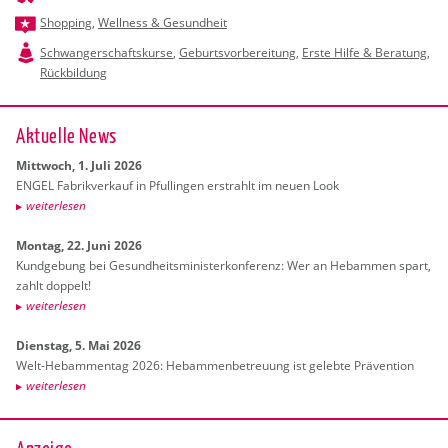
Shopping
,
Wellness & Gesundheit
Schwangerschaftskurse
,
Geburtsvorbereitung
,
Erste Hilfe & Beratung
,
Rückbildung
Ak­tu­el­le News
Mitt­woch, 1. Juli 2026
ENGEL Fa­brik­ver­kauf in Pful­lin­gen er­strahlt im neuen Look
wei­ter­le­sen
Mon­tag, 22. Juni 2026
Kund­ge­bung bei Ge­sund­heits­mi­nis­ter­kon­fe­renz: Wer an Heb­am­men spart,
zahlt dop­pelt!
wei­ter­le­sen
Diens­tag, 5. Mai 2026
Welt-Heb­am­men­tag 2026: Heb­am­men­be­treu­ung ist ge­leb­te Prä­ven­ti­on
wei­ter­le­sen
Anzeige