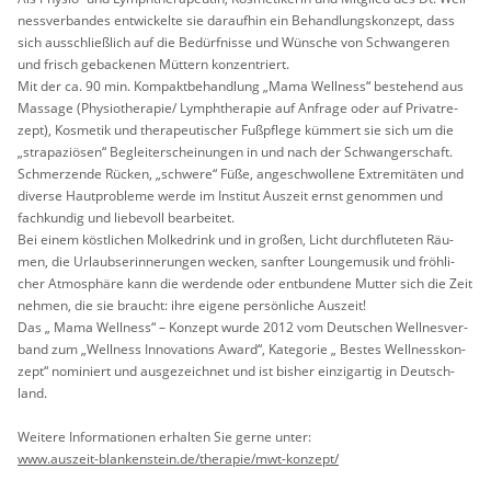
ness­ver­ban­des ent­wi­ckel­te sie dar­auf­hin ein Be­hand­lungs­kon­zept, dass
sich aus­schlie­ß­lich auf die Be­dürf­nis­se und Wün­sche von Schwan­ge­ren
und frisch ge­ba­cke­nen Müt­tern kon­zen­triert.
Mit der ca. 90 min. Kom­pakt­be­hand­lung „Mama Well­ness“ be­stehend aus
Mas­sa­ge (Phy­sio­the­ra­pie/ Lymph­the­ra­pie auf An­fra­ge oder auf Pri­vat­re­
zept), Kos­me­tik und the­ra­peu­ti­scher Fu­ß­pfle­ge küm­mert sie sich um die
„stra­pa­ziö­sen“ Be­gleit­erschei­nun­gen in und nach der Schwan­ger­schaft.
Schmer­zen­de Rü­cken, „schwe­re“ Füße, an­ge­schwol­le­ne Ex­tre­mi­tä­ten und
di­ver­se Haut­pro­ble­me werde im In­sti­tut Aus­zeit ernst ge­nom­men und
fach­kun­dig und lie­be­voll be­ar­bei­tet.
Bei einem köst­li­chen Mol­ke­drink und in gro­ßen, Licht durch­flu­te­ten Räu­
men, die Ur­laubs­er­in­ne­run­gen we­cken, sanf­ter Loun­ge­mu­sik und fröh­li­
cher At­mo­sphä­re kann die wer­den­de oder ent­bun­de­ne Mut­ter sich die Zeit
neh­men, die sie braucht: ihre ei­ge­ne per­sön­li­che Aus­zeit!
Das „ Mama Well­ness“ – Kon­zept wurde 2012 vom Deut­schen Well­nes­ver­
band zum „Well­ness In­no­va­tions Award“, Ka­te­go­rie „ Bes­tes Well­ness­kon­
zept“ no­mi­niert und aus­ge­zeich­net und ist bis­her ein­zig­ar­tig in Deutsch­
land.
Wei­te­re In­for­ma­tio­nen er­hal­ten Sie gerne unter:
www.​auszeit-​bla​nken​stei​n.​de/​therapie/​mwt-​konzept/