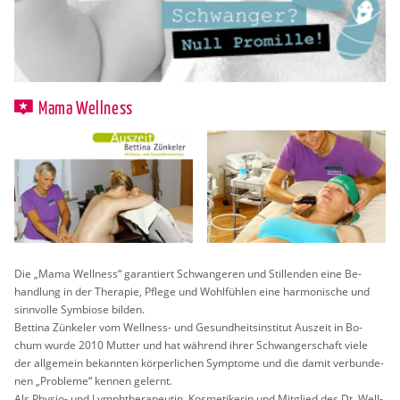
Mama Wellness
Die „Mama Well­ness“ ga­ran­tiert Schwan­ge­ren und Stil­len­den eine Be­
hand­lung in der The­ra­pie, Pfle­ge und Wohl­füh­len eine har­mo­ni­sche und
sinn­vol­le Sym­bio­se bil­den.
Bet­ti­na Zün­keler vom Well­ness- und Ge­sund­heits­in­sti­tut Aus­zeit in Bo­
chum wurde 2010 Mut­ter und hat wäh­rend ihrer Schwan­ger­schaft viele
der all­ge­mein be­kann­ten kör­per­li­chen Sym­pto­me und die damit ver­bun­de­
nen „Pro­ble­me“ ken­nen ge­lernt.
Als Phy­sio- und Lymph­the­ra­peu­tin, Kos­me­ti­ke­rin und Mit­glied des Dt. Well­