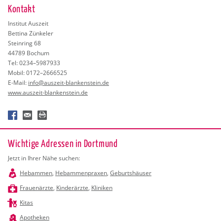
Kon­takt
In­sti­tut Aus­zeit
Bet­ti­na Zün­keler
Stein­ring 68
44789 Bo­chum
Tel: 0234–5987933
Mobil: 0172–2666525
E-Mail:
info@​auszeit-​bla​nken​stei​n.​de
www.​auszeit-​bla​nken​stei​n.​de
Wichtige Adressen in Dortmund
Jetzt in Ihrer Nähe suchen:
Hebammen
,
Hebammenpraxen
,
Geburtshäuser
Frauenärzte
,
Kinderärzte
,
Kliniken
Kitas
Apotheken