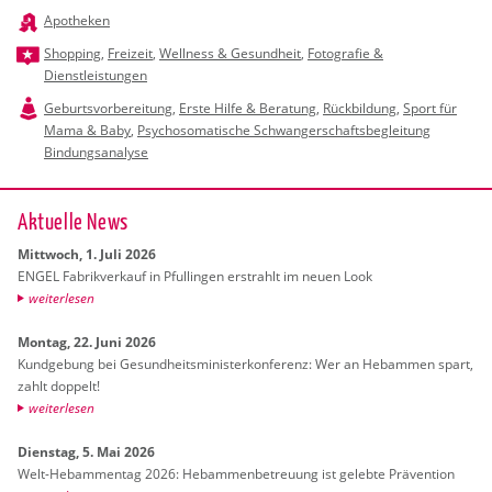
Apotheken
Shopping
,
Freizeit
,
Wellness & Gesundheit
,
Fotografie &
Dienstleistungen
Geburtsvorbereitung
,
Erste Hilfe & Beratung
,
Rückbildung
,
Sport für
Mama & Baby
,
Psychosomatische Schwangerschaftsbegleitung
Bindungsanalyse
Ak­tu­el­le News
Mitt­woch, 1. Juli 2026
ENGEL Fa­brik­ver­kauf in Pful­lin­gen er­strahlt im neuen Look
wei­ter­le­sen
Mon­tag, 22. Juni 2026
Kund­ge­bung bei Ge­sund­heits­mi­nis­ter­kon­fe­renz: Wer an Heb­am­men spart,
zahlt dop­pelt!
wei­ter­le­sen
Diens­tag, 5. Mai 2026
Welt-Heb­am­men­tag 2026: Heb­am­men­be­treu­ung ist ge­leb­te Prä­ven­ti­on