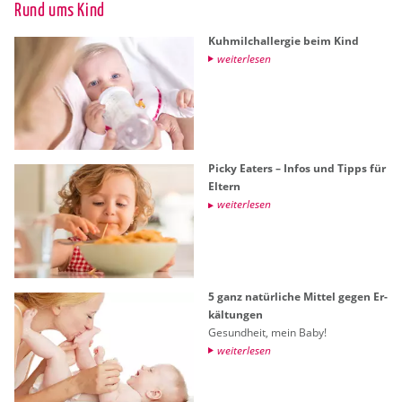
Rund ums Kind
Kuh­milch­all­er­gie beim Kind
wei­ter­le­sen
Picky Ea­ters – Infos und Tipps für
El­tern
wei­ter­le­sen
5 ganz na­tür­li­che Mit­tel gegen Er­
käl­tun­gen
Ge­sund­heit, mein Baby!
wei­ter­le­sen