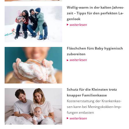
Wol­lig-warm in der kal­ten Jah­res­
zeit – Tipps für den per­fek­ten La­
gen­look
wei­ter­le­sen
Fläsch­chen fürs Baby hy­gie­nisch
zu­be­rei­ten
wei­ter­le­sen
Schutz für die Kleins­ten trotz
knap­per Fa­mi­li­en­kas­se
Kos­ten­er­stat­tung der Kran­ken­kas­
sen kann bei Me­nin­go­kok­ken-Imp­
fun­gen ent­las­ten
wei­ter­le­sen