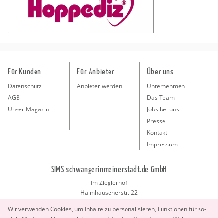
Für Kunden
Für Anbieter
Über uns
Datenschutz
Anbieter werden
Unternehmen
AGB
Das Team
Unser Magazin
Jobs bei uns
Presse
Kontakt
Impressum
SIMS schwangerinmeinerstadt.de GmbH
Im Zieglerhof
Haimhausenerstr. 22
85386 Deutenhausen bei München
Wir ver­wen­den Coo­kies, um In­hal­te zu per­so­na­li­sie­ren, Funk­tio­nen für so­
info@schwangerinmeinerstadt.de