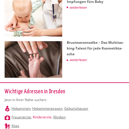
Imp­fun­gen fürs Baby
wei­ter­le­sen
Brust­war­zen­sal­be – Das Mul­ti­tas­
king-Ta­lent für jede Kos­me­tik­ta­
sche
wei­ter­le­sen
Wichtige Adressen in Dresden
Jetzt in Ihrer Nähe suchen:
Hebammen
,
Hebammenpraxen
,
Geburtshäuser
Frauenärzte
,
Kinderärzte
,
Kliniken
Kitas