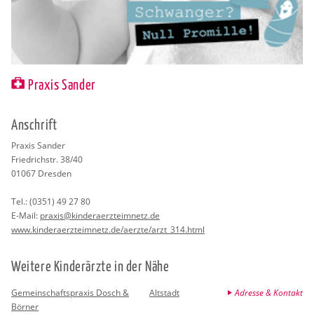
Praxis Sander
An­schrift
Pra­xis San­der
Fried­rich­str. 38/40
01067
Dres­den
Tel.:
(0351) 49 27 80
E-Mail:
pra­xis@​kin​dera​erzt​eimn​etz.​de
www.​kin​dera​erzt​eimn​etz.​de/​aerzte/​arzt_​314.​html
Wei­te­re Kin­der­ärz­te in der Nähe
Gemeinschaftspraxis Dosch &
Altstadt
Adresse & Kontakt
Börner