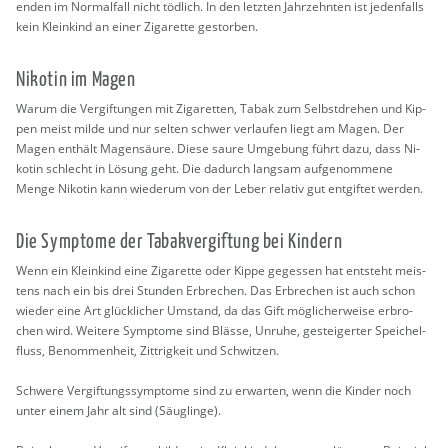
enden im Nor­mal­fall nicht töd­lich. In den letz­ten Jahr­zehn­ten ist je­den­falls
kein Klein­kind an einer Zi­ga­ret­te ge­stor­ben.
Ni­ko­tin im Magen
Warum die Ver­gif­tun­gen mit Zi­ga­ret­ten, Tabak zum Selbst­dre­hen und Kip­
pen meist milde und nur sel­ten schwer ver­lau­fen liegt am Magen. Der
Magen ent­hält Ma­gen­säu­re. Diese saure Um­ge­bung führt dazu, dass Ni­
ko­tin schlecht in Lö­sung geht. Die da­durch lang­sam auf­ge­nom­me­ne
Menge Ni­ko­tin kann wie­der­um von der Leber re­la­tiv gut ent­gif­tet wer­den.
Die Sym­pto­me der Ta­bak­ver­gif­tung bei Kin­dern
Wenn ein Klein­kind eine Zi­ga­ret­te oder Kippe ge­ges­sen hat ent­steht meis­
tens nach ein bis drei Stun­den Er­bre­chen. Das Er­bre­chen ist auch schon
wie­der eine Art glück­li­cher Um­stand, da das Gift mög­li­cher­wei­se er­bro­
chen wird. Wei­te­re Sym­pto­me sind Bläs­se, Un­ru­he, ge­stei­ger­ter Spei­chel­
fluss, Be­nom­men­heit, Zitt­rig­keit und Schwit­zen.
Schwe­re Ver­gif­tungs­sym­pto­me sind zu er­war­ten, wenn die Kin­der noch
unter einem Jahr alt sind (Säug­lin­ge).