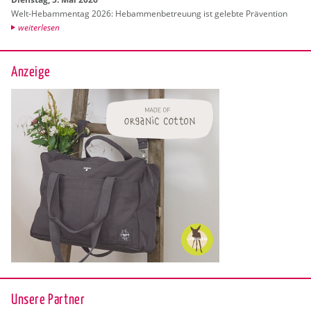
Welt-Heb­am­men­tag 2026: Heb­am­men­be­treu­ung ist ge­leb­te Prä­ven­ti­on
wei­ter­le­sen
Anzeige
Unsere Partner