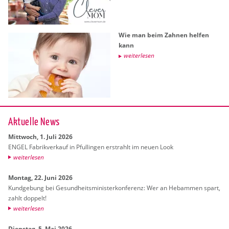
Wie man beim Zah­nen hel­fen
kann
wei­ter­le­sen
Ak­tu­el­le News
Mitt­woch, 1. Juli 2026
ENGEL Fa­brik­ver­kauf in Pful­lin­gen er­strahlt im neuen Look
wei­ter­le­sen
Mon­tag, 22. Juni 2026
Kund­ge­bung bei Ge­sund­heits­mi­nis­ter­kon­fe­renz: Wer an Heb­am­men spart,
zahlt dop­pelt!
wei­ter­le­sen
Diens­tag, 5. Mai 2026