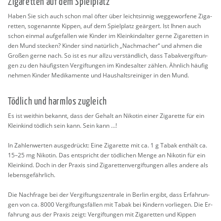
Zi­ga­ret­ten auf dem Spiel­platz
Haben Sie sich auch schon mal öfter über leicht­sin­nig weg­ge­wor­fe­ne Zi­ga­
ret­ten, so­ge­nann­te Kip­pen, auf dem Spiel­platz ge­är­gert. Ist Ihnen auch
schon ein­mal auf­ge­fal­len wie Kin­der im Klein­kind­al­ter gerne Zi­ga­ret­ten in
den Mund ste­cken? Kin­der sind na­tür­lich „Nach­ma­cher“ und ahmen die
Gro­ßen gerne nach. So ist es nur allzu ver­ständ­lich, dass Ta­bak­ver­gif­tun­
gen zu den häu­figs­ten Ver­gif­tun­gen im Kin­des­al­ter zäh­len. Ähn­lich häu­fig
neh­men Kin­der Me­di­ka­men­te und Haus­halts­rei­ni­ger in den Mund.
Töd­lich und harm­los zu­gleich
Es ist weit­hin be­kannt, dass der Ge­halt an Ni­ko­tin einer Zi­ga­ret­te für ein
Klein­kind töd­lich sein kann. Sein kann …!
In Zah­len­wer­ten aus­ge­drückt: Eine Zi­ga­ret­te mit ca. 1 g Tabak ent­hält ca.
15–25 mg Ni­ko­tin. Das ent­spricht der töd­li­chen Menge an Ni­ko­tin für ein
Klein­kind. Doch in der Pra­xis sind Zi­ga­ret­ten­ver­gif­tun­gen alles an­de­re als
le­bens­ge­fähr­lich.
Die Nach­fra­ge bei der Ver­gif­tungs­zen­tra­le in Ber­lin er­gibt, dass Er­fah­run­
gen von ca. 8000 Ver­gif­tungs­fäl­len mit Tabak bei Kin­dern vor­lie­gen. Die Er­
fah­rung aus der Pra­xis zeigt: Ver­gif­tun­gen mit Zi­ga­ret­ten und Kip­pen