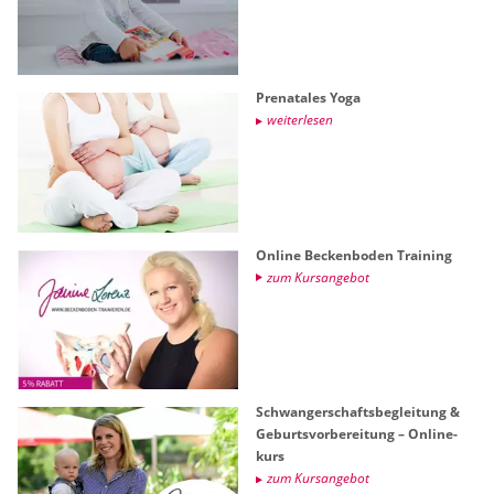
Pre­na­ta­les Yoga
wei­ter­le­sen
On­line Be­cken­bo­den Trai­ning
zum Kurs­an­ge­bot
Schwan­ger­schafts­be­glei­tung &
Ge­burts­vor­be­rei­tung – On­line­
kurs
zum Kurs­an­ge­bot