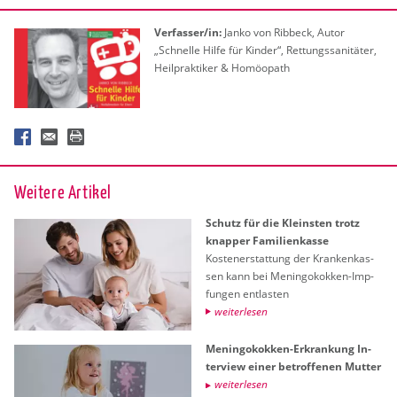
Ver­fas­ser/in:
Janko von Rib­beck, Autor
„Schnel­le Hilfe für Kin­der“, Ret­tungs­sa­ni­tä­ter,
Heil­prak­ti­ker & Ho­möo­path
Wei­te­re Ar­ti­kel
Schutz für die Kleins­ten trotz
knap­per Fa­mi­li­en­kas­se
Kos­ten­er­stat­tung der Kran­ken­kas­
sen kann bei Me­nin­go­kok­ken-Imp­
fun­gen ent­las­ten
wei­ter­le­sen
Me­nin­go­kok­ken-Er­kran­kung In­
ter­view einer be­trof­fe­nen Mut­ter
wei­ter­le­sen