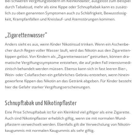
Bei schwe­ren Ver­gif­tungs­bil­dern im Klein­kind­al­ter, aus­ge­löst zum Bei­spiel
durch Ta­bak­sud, mehr als eine Kippe oder Schnupf­ta­bak kann es zu­sätz­
lich zu oben ge­nann­ten Sym­pto­men auch zu Schläf­rig­keit, Be­wusst­lo­sig­
keit, Krampf­an­fäl­len und Kreis­lauf- und Atem­stö­run­gen kom­men.
„Zi­ga­ret­ten­was­ser“
An­ders sieht es aus, wenn Kin­der Ni­ko­tin­sud trin­ken. Wenn ein Aschen­be­
cher durch Regen vol­ler Was­ser läuft, wird das Ni­ko­tin aus den Zi­ga­ret­ten­
kip­pen ge­löst. Von Kin­dern als „Zi­ga­ret­ten­was­ser“ ge­trun­ken, kön­nen dra­
ma­ti­sche Ver­gif­tungs­sym­pto­me ent­ste­hen, die auf jeden Fall in­ten­siv­me­di­
zi­nisch be­han­delt wer­den müs­sen. Eben­so kann sich in fast lee­ren Bier-,
Wein- oder Co­la­fla­schen ein ge­fähr­li­ches Ge­bräu ent­ste­hen, wenn hin­ein­
ge­wor­fe­ne Kip­pen das Ni­ko­tin an das Ge­tränk ab­ge­ben. Für Kin­der be­steht
hier die Ge­fahr star­ker Ver­gif­tungs­er­schei­nun­gen.
Schnupf­ta­bak und Ni­ko­tin­pflas­ter
Eine Prise Schnupf­ta­bak ist für ein Klein­kind viel gif­ti­ger als eine Zi­ga­ret­te.
Auch sind Ni­ko­tin­pflas­ter er­heb­lich gif­tig, wenn sie mit nor­ma­len Wund­
pflas­tern ver­wech­selt wer­den. Eben­falls gilt die Ver­wechs­lung von Ni­kot­in­
kau­gum­mis mit nor­ma­len Kau­gum­mis als sehr gif­tig.